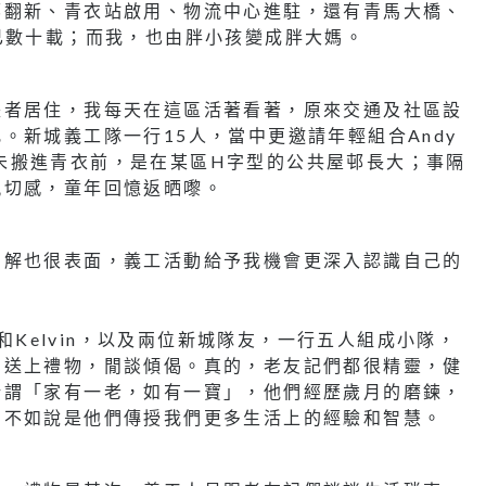
邨翻新、青衣站啟用、物流中心進駐，還有青馬大橋、
已數十載；而我，也由胖小孩變成胖大媽。
長者居住，我每天在這區活著看著，原來交通及社區設
。新城義工隊一行15人，當中更邀請年輕組合Andy
少時候未搬進青衣前，是在某區H字型的公共屋邨長大；事隔
親切感，童年回憶返晒嚟。
了解也很表面，義工活動給予我機會更深入認識自己的
Andy和Kelvin，以及兩位新城隊友，一行五人組成小隊，
們送上禮物，閒談傾偈。真的，老友記們都很精靈，健
所謂「家有一老，如有一寶」，他們經歷歲月的磨鍊，
倒不如說是他們傳授我們更多生活上的經驗和智慧。