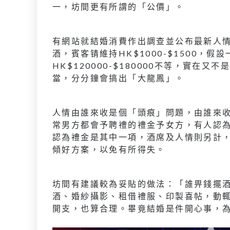
一，坊間更有所謂的「公價」。
有網站就結婚消費作出調查並公布最新人
酒，賓客锖維持HK$1000-$1500，
HK$120000-$180000不等，實
當，分分鐘會搞出「大龍鳳」。
人情由誰來收是個「頭痕」問題，由誰來
常男方都會予聘禮的禮金予女方，有人認
認為禮金是其中一項，酒席及人情則另計
傾好方案，以免有所得失。
坊間有建議較為妥貼的做法：「誰畀錢擺
酒、婚紗攝影、租借禮服、印製喜帖，動
開支，也算合理。畢竟結婚是件開心事，