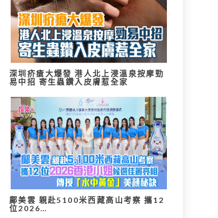
深圳疥瘡大爆發 港人北上浸溫泉按摩勁
易中招 寄生蟲鑽入皮膚惹全家
鄺美雲 親赴5100米西藏高山考察 攜12
位2026…