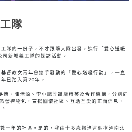
工隊
義工隊的一份子，不才跟隨大隊出發，進行「愛心送暖
公司新城義工隊的探訪活動。
港基督教女青年會攜手發動的「愛心送暖行動」，一直
年已踏入第20年。
江旻憓、陳浩源、李小鵬等體壇精英及合作機構，分別向
家庭派發禮物包，宣揚關懷社區、互助互愛的正面信息，
義。
了數十年的社區。是的，我由十多歲搬進這個搭通南北