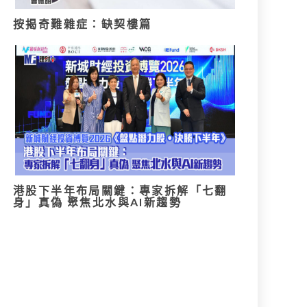
按揭奇難雜症：缺契樓篇
港股下半年布局關鍵：專家拆解「七翻
身」真偽 聚焦北水與AI新趨勢