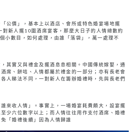
情「公價」，基本上以酒店、會所或特色婚宴場地擺
假設一對新人擺10圍酒席宴客，那麼大日子的人情總數約
在又不是個小數目，如何處理，由誰「落袋」，萬一處理不
收，其實又與禮金及擺酒息息相關。中國傳統嫁娶，通
為酒席、餅咭、人情都屬於禮金的一部分；亦有長老會
，各人睇法不同，一對新人在籌辦婚禮時，先與長老們
酒誰來收人情」。事實上，一場婚宴耗費頗大，設宴擺
輒至少六位數字以上；而人情往往用作支付酒席、婚禮
為免「婚禮後續」因為人情歸誰