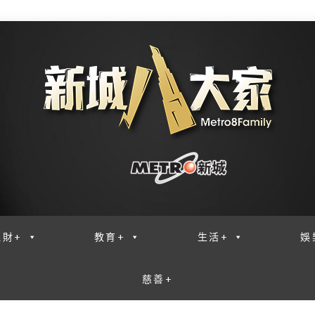
理財+
教育+
生活+
娛
慈善+