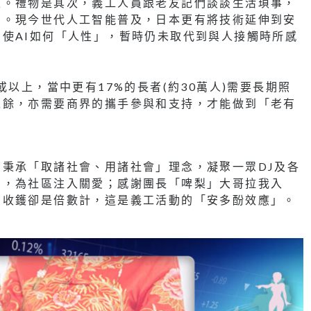
性。禮物是其次，義工人員跟老友記們談談生活瑣事，
愛。現今世代人工智能普及，日本更有將技術延伸到安
使AI如何「人性」，暫時仍未取代到與人接觸時所感
或以上，當中更有17%的長者(約30萬人)需要長期照
之餘，亦需要商界的攜手參與和支持，才能做到「老有
秉承「取諸社會、用諸社會」理念，凝聚一眾DJ及各
動，為社區注入關愛；感謝團長「啤梨」大哥拉我入
，收鑊卻是倍數計，這是義工活動的「安多酚效應」。