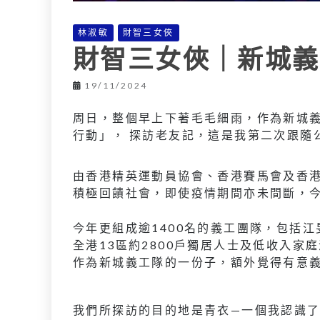
林淑敏
財智三女俠
財智三女俠｜新城義
19/11/2024
周日，整個早上下著毛毛細雨，作為新城
行動」， 探訪老友記，這是我第二次跟隨
由香港精英運動員協會、香港賽馬會及香
積極回饋社會，即使疫情期間亦未間斷，今
今年更組成逾1400名的義工團隊，包括
全港13區約2800戶獨居人士及低收入
作為新城義工隊的一份子，額外覺得有意
我們所探訪的目的地是青衣—一個我認識