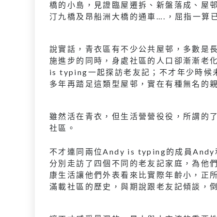
橋的小島，見證臨屋遷拆、新盤落成、屋
汀九橋及昂船洲大橋的通車….，屈指一算
說實話，青衣區有不少公共屋邨，多數是
施進步的同時，身處社區的人口卻漸漸老化
is typing一起探訪老友記；不才年
多年再踏足這類型屋邨，實在有種無名的
雖然活在青衣，但生活營營役役，所謂的
社區。
不才連同兩位Andy is typing的成員
分別走訪了四個不同的老友記家庭，為他
康生活讓他們外表看來比實際年齡小，正
滿載社區的歷史，與期說跟老友記傾談，