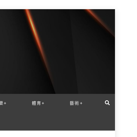
樂+
體育+
藝術+