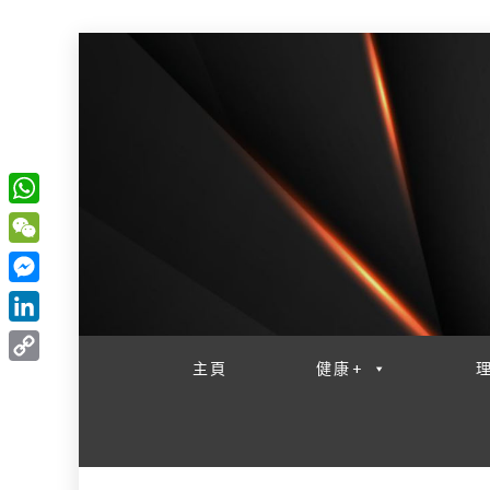
W
一網睇盡 八家大成
h
W
a
e
M
t
C
e
L
s
h
s
i
主頁
健康+
A
C
a
s
n
p
o
t
e
k
p
p
n
e
y
g
d