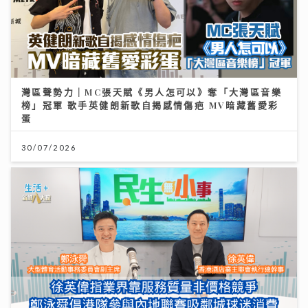
灣區聲勢力｜MC張天賦《男人怎可以》奪「大灣區音樂
榜」冠軍 歌手英健朗新歌自揭感情傷疤 MV暗藏舊愛彩
蛋
30/07/2026