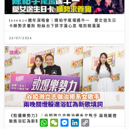
Jason20週年演唱會｜陳柏宇尾場遇牛一 愛女送生日
卡順勢求養狗 粉絲台下排字滿心思 唱到眼濕濕
22/07/2026
《勁爆樂勢力》｜谷婭溦立志做治癒系女歌手 兩晚關燈
W
W
M
L
C
躲進浴缸為新歌填詞
h
e
e
i
o