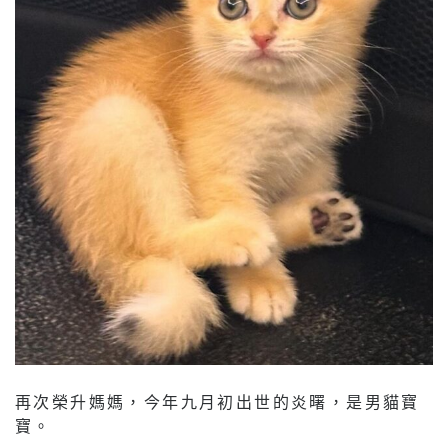
再次榮升媽媽，今年九月初出世的炎曙，是男貓寶
寶。