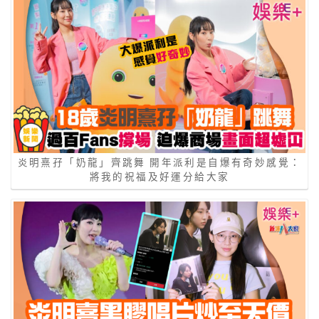
炎明熹孖「奶龍」齊跳舞 開年派利是自爆有奇妙感覺：
將我的祝福及好運分給大家