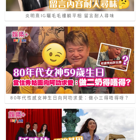
炎明熹IG曬毛毛褸躺平相 留言耐人尋味
80年代性感女神生日向阿叻求愛：做小三得唔得呀？