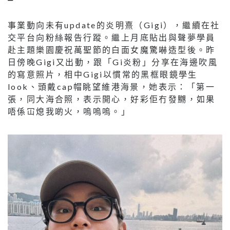
事業動向未有update的炎明熹（Gigi），繼續在社
交平台向粉絲報告行蹤。繼上月底貼出與聲夢學員
赴主題樂園慶祝萬聖節的白面女魔驚嚇造型後。昨
日傍晚Gigi又出動，跟「Gi炎粉」分享在海邊吹風
的寫意照片，相中Gigi以慣常的黑框眼鏡學生
look、頭戴cap帽眺望維港海景，她表示：「第一
張，同大海合照，表示開心，好彩佢冇發嬲，如果
唔係冚熄我啲火，嗚嗚嗚。」