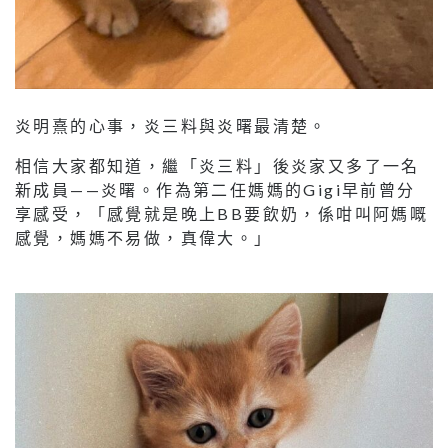
炎明熹的心事，炎三料與炎曙最清楚。
相信大家都知道，繼「炎三料」後炎家又多了一名
新成員——炎曙。作為第二任媽媽的Gigi早前曾分
享感受，「感覺就是晚上BB要飲奶，係咁叫阿媽嘅
感覺，媽媽不易做，真偉大。」