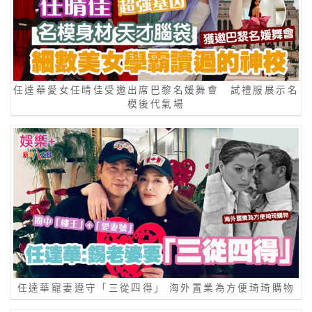
任達華愛女任晴佳受邀出席巴黎名媛舞會 試禮服展示名
模後代氣場
任達華寵妻遵守「三從四得」 海外置業為方便琦琦購物