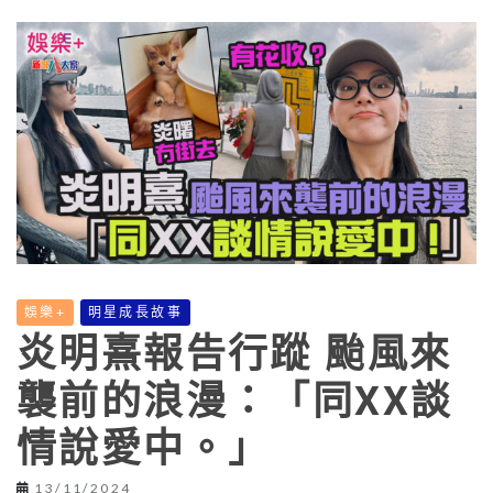
娛樂+
明星成長故事
炎明熹報告行蹤 颱風來
襲前的浪漫：「同XX談
情說愛中。」
13/11/2024