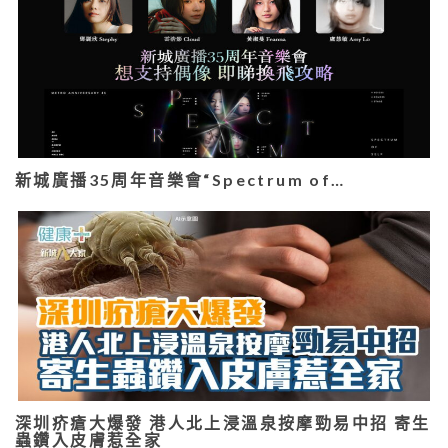
新城廣播35周年音樂會“Spectrum of…
深圳疥瘡大爆發 港人北上浸溫泉按摩勁易中招 寄生
蟲鑽入皮膚惹全家