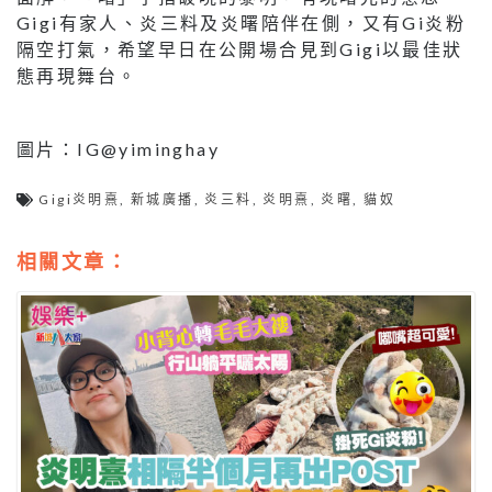
Gigi有家人、炎三料及炎曙陪伴在側，又有Gi炎粉
隔空打氣，希望早日在公開場合見到Gigi以最佳狀
態再現舞台。
圖片：IG@yiminghay
Gigi炎明熹
,
新城廣播
,
炎三料
,
炎明熹
,
炎曙
,
貓奴
相關文章：