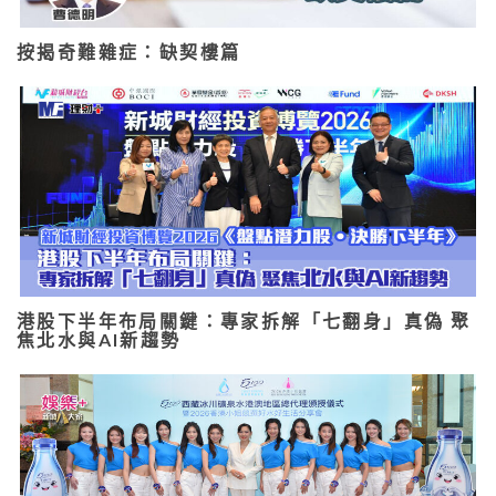
按揭奇難雜症：缺契樓篇
港股下半年布局關鍵：專家拆解「七翻身」真偽 聚
焦北水與AI新趨勢