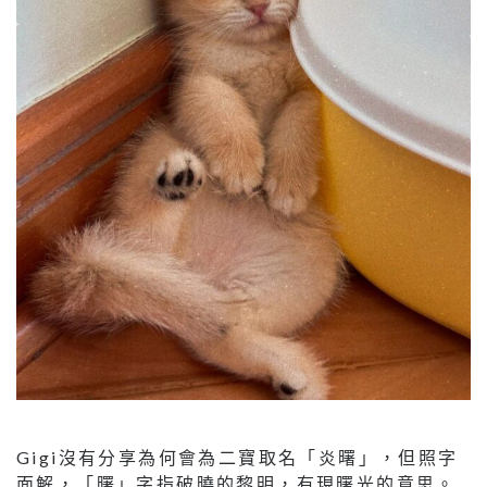
Gigi沒有分享為何會為二寶取名「炎曙」，但照字
面解，「曙」字指破曉的黎明，有現曙光的意思。