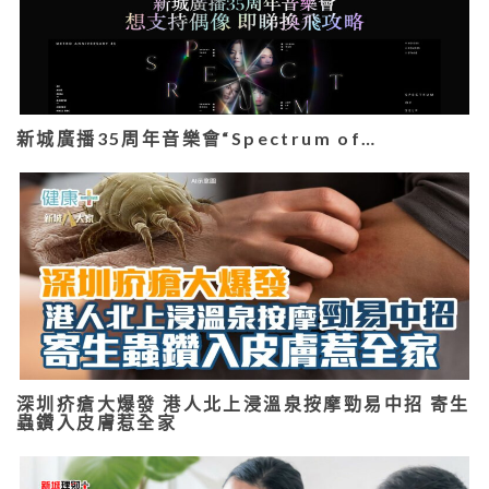
新城廣播35周年音樂會“Spectrum of…
深圳疥瘡大爆發 港人北上浸溫泉按摩勁易中招 寄生
蟲鑽入皮膚惹全家