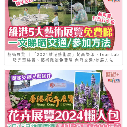
藝術展覽 ｜「2024維港藝術展」梵高樂印、teamLab
發光蛋裝置、藝術雕塑免費睇 內附交通/參展方法