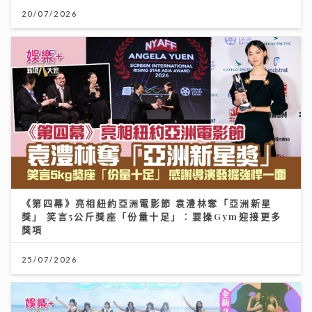
20/07/2026
《第四幕》亮相紐約亞洲電影節 袁澧林奪「亞洲新星
獎」 笑言5公斤獎座「份量十足」：要操Gym迎接更多
獎項
25/07/2026