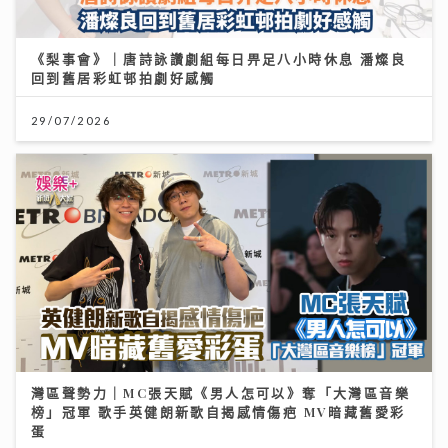
《梨事會》｜唐詩詠讚劇組每日畀足八小時休息 潘燦良
回到舊居彩虹邨拍劇好感觸
29/07/2026
灣區聲勢力｜MC張天賦《男人怎可以》奪「大灣區音樂
榜」冠軍 歌手英健朗新歌自揭感情傷疤 MV暗藏舊愛彩
蛋