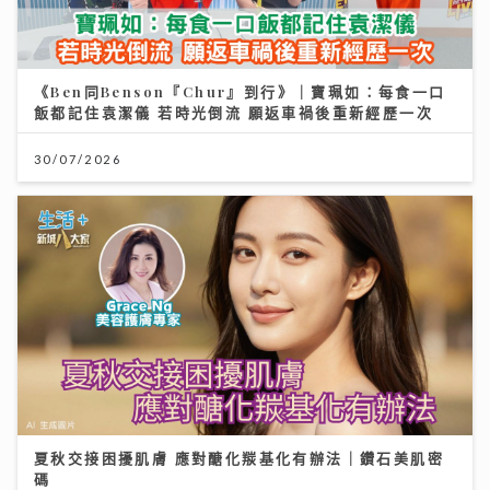
《Ben同Benson『Chur』到行》｜寶珮如：每食一口
飯都記住袁潔儀 若時光倒流 願返車禍後重新經歷一次
30/07/2026
夏秋交接困擾肌膚 應對醣化羰基化有辦法｜鑽石美肌密
碼