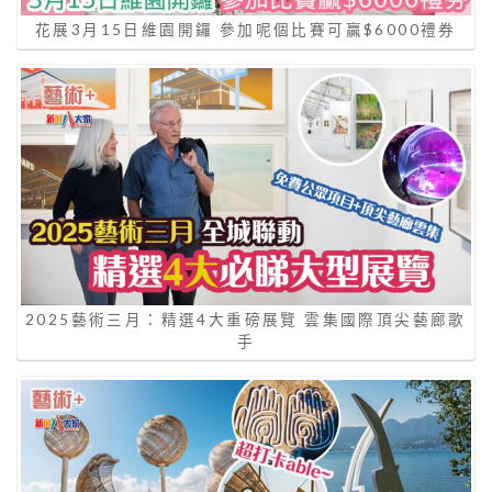
花展3月15日維園開鑼 參加呢個比賽可贏$6000禮券
2025藝術三月：精選4大重磅展覽 雲集國際頂尖藝廊歌
手