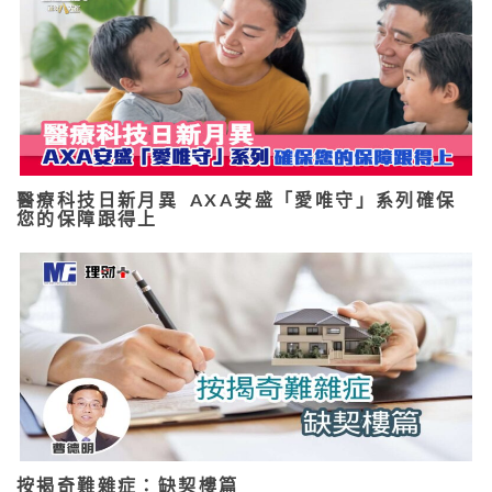
醫療科技日新月異 AXA安盛「愛唯守」系列確保
您的保障跟得上
按揭奇難雜症：缺契樓篇