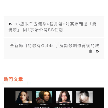
35歲朱千雪懷孕6個月著3吋高踭鞋搵「奶
粉錢」 因1事唔公開BB性別
全新節目詩歌有Guide 了解詩歌創作背後的故
事
熱門文章