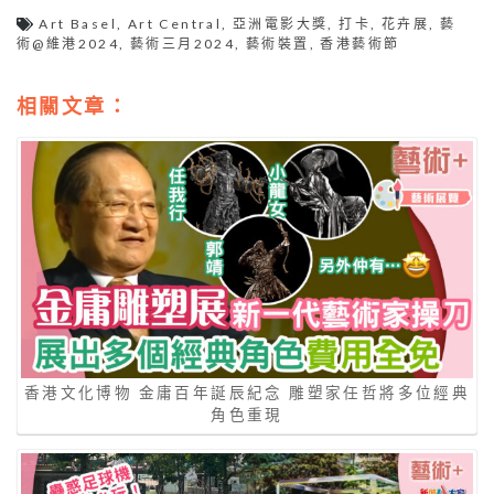
Art Basel
,
Art Central
,
亞洲電影大獎
,
打卡
,
花卉展
,
藝
術@維港2024
,
藝術三月2024
,
藝術裝置
,
香港藝術節
相關文章：
香港文化博物 金庸百年誕辰紀念 雕塑家任哲將多位經典
角色重現