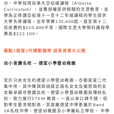
分，中學採用加拿大亞伯達課程（Alberta
Curriculum），並獲授權提供相關的文憑教育，並
學為正修讀亞伯達十一至十二年級課程的學生提供
大學先修課程，全年學費132,600起，直至第十二
班收費約$210,400不等，國際文憑大學預科課程學
費為$222,100。
盤點5個星2代運動健將 成長背景大公開
幼小皆讀名校 — 德望小學暨幼稚園
至於只收女生的德望小學暨幼稚園，亦都是星二代
集中地，其中陳琪與胡諾言兩名女女及楊思琦的女
女楊卓穎亦曾讀此校。德望小學暨幼稚園為傳統名
校，致力推行STEM 教育，一直以來口碑不錯，但
對學生要求相對高，其直屬德望中學更屬於Band
1A名校中學，德望幼稚園及小學屬私立學校， 中學