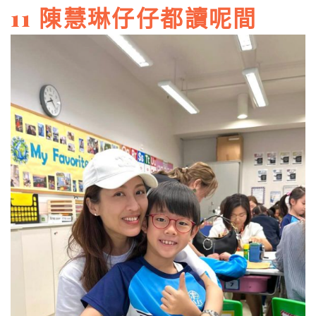
11 陳慧琳仔仔都讀呢間