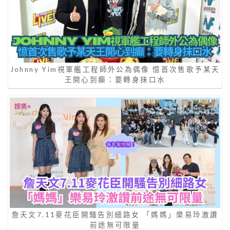
Johnny Yim視軍艦工程師外公為偶像 憶首次售歌予某天
王開心到癲：要轉身抹口水
詹天文7.11麥花臣開騷告別細路女 「媽媽」樂易玲激讚
前途無可限量