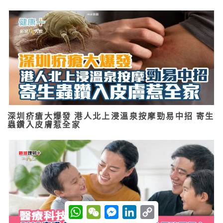
深圳疥瘡大爆發 港人北上浸溫泉按摩勁易中招 寄生
蟲鑽入皮膚惹全家
W
W
M
L
C
h
e
e
i
o