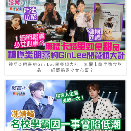
神隱炎明熹約Gin Lee開餐傾大計 無懼卡路里勁食甜
品 一細節揭露少女心事？