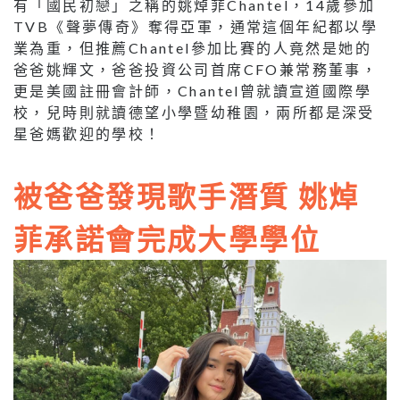
有「國民初戀」之稱的姚焯菲Chantel，14歲參加
TVB《聲夢傳奇》奪得亞軍，通常這個年紀都以學
業為重，但推薦Chantel參加比賽的人竟然是她的
爸爸姚輝文，爸爸投資公司首席CFO兼常務董事，
更是美國註冊會計師，Chantel曾就讀宣道國際學
校，兒時則就讀德望小學暨幼稚園，兩所都是深受
星爸媽歡迎的學校！
被爸爸發現歌手潛質 姚焯
菲承諾會完成大學學位