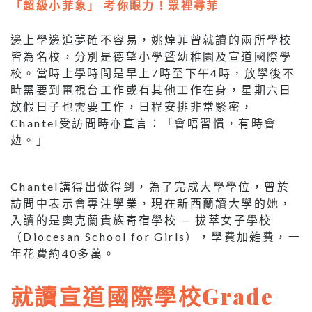
「超級小菲象」 考你眼力！眾裡尋菲
邊上學邊追夢確不容易，姚焯菲曾就讀的兩所學校
皆為名校，分別是德望小學暨幼稚園及宣道國際學
校。當時上學時間是早上7時至下午4時，放學後不
時需要到電視台工作或有其他工作在身，星期六日
放假日子也需要工作，日程安排非常緊密，
Chantel受訪問時亦直言：「會唔習慣，有時會
攰。」
Chantel講得出做得到，為了完成大學學位，曾於
訪問中表示會專注學業，現在新西蘭讀大學的她，
入讀的是奧克蘭貴族寄宿學校 — 拔萃女子學校
（Diocesan School for Girls），學費加雜費，一
年花費約40多萬。
就讀宣道國際學校Grade