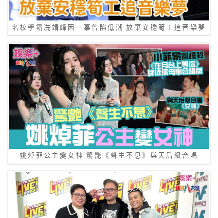
名校學霸冼靖峰因一事曾陷低潮 放棄安穩筍工追音樂夢
姚焯菲公主變女神 驚艷《聲生不息》與天后級合唱