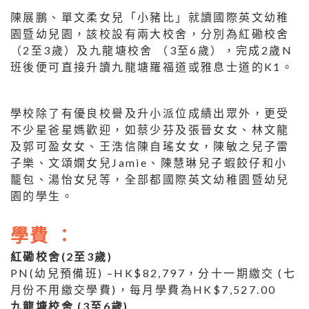
陳展鵬、單文柔女兒「小豬比」就讀國際英文幼稚
園暨幼兒園，該校設有兩大校舍，分別為紅磡校舍
（2至3歲）及九龍塘校舍 （3至6歲），完成2歲N
班後便可直接升讀九龍塘羅福道或雅息士道的K1。
學校除了有優良校譽及升小派位成績出眾外，更受
不少星爸星媽歡迎，如蔡少芬及張晉女女、林文龍
及郭可盈女女、王浩信陳自瑤女女，陳敏之兒子雷
子樂、文頌嫻女兒Jamie、陳慧琳兒子蝦餃仔和小
籠包、湯怡女兒等，全部都國際英文幼稚園暨幼兒
園的學生。
學費 ：
紅磡校舍(2至3歲)
PN(幼兒預備班) –HK$82,797，分十一期繳交 (七
月份不用繳交學費)，每月學費為HK$7,527.00
九龍塘校舍 (3至6歲)