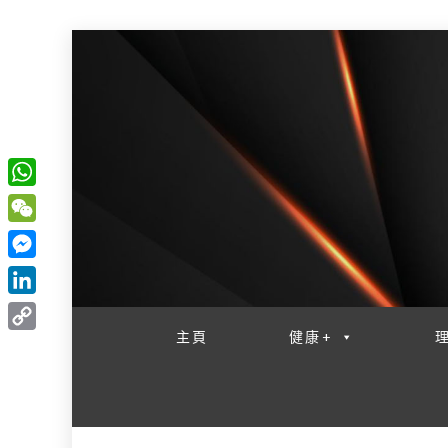
W
一網睇盡 八家大成
h
W
a
e
M
t
C
e
L
s
h
s
i
主頁
健康+
A
C
a
s
n
p
o
t
e
k
p
p
n
e
y
g
d