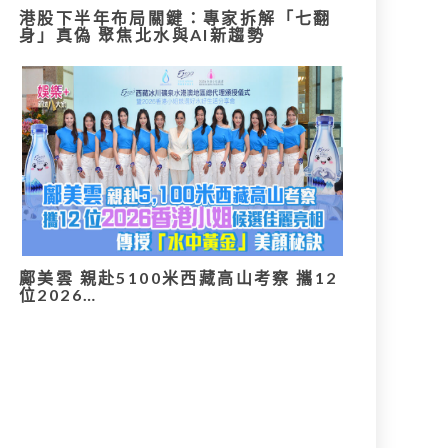
港股下半年布局關鍵：專家拆解「七翻
身」真偽 聚焦北水與AI新趨勢
鄺美雲 親赴5100米西藏高山考察 攜12
位2026…