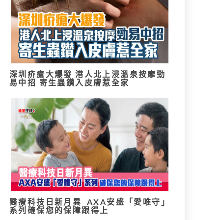
深圳疥瘡大爆發 港人北上浸溫泉按摩勁
易中招 寄生蟲鑽入皮膚惹全家
醫療科技日新月異 AXA安盛「愛唯守」
系列確保您的保障跟得上