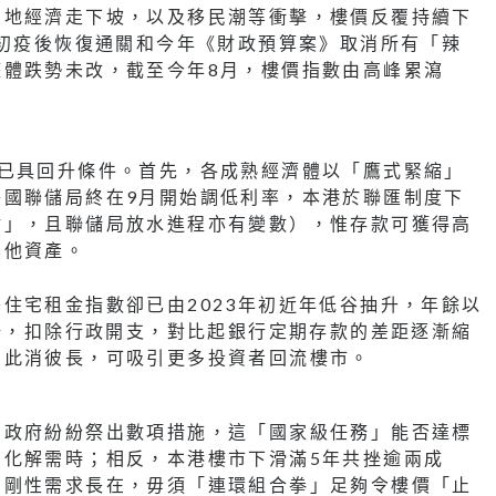
內地經濟走下坡，以及移民潮等衝擊，樓價反覆持續下
年初疫後恢復通關和今年《財政預算案》取消所有「辣
整體跌勢未改，截至今年8月，樓價指數由高峰累瀉
後已具回升條件。首先，各成熟經濟體以「鷹式緊縮」
美國聯儲局終在9月開始調低利率，本港於聯匯制度下
貼」，且聯儲局放水進程亦有變數），惟存款可獲得高
其他資產。
住宅租金指數卻已由2023年初近年低谷抽升，年餘以
上揚，扣除行政開支，對比起銀行定期存款的差距逐漸縮
，此消彼長，可吸引更多投資者回流樓市。
方政府紛紛祭出數項措施，這「國家級任務」能否達標
，化解需時；相反，本港樓市下滑滿5年共挫逾兩成
，剛性需求長在，毋須「連環組合拳」足夠令樓價「止