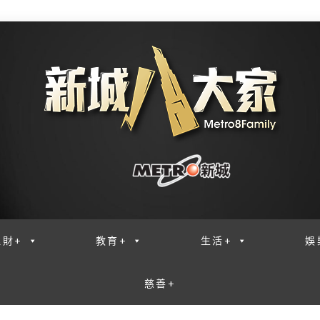
理財+
教育+
生活+
娛
慈善+