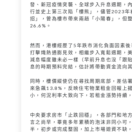
發、新冠疫情突襲、全球步入升息週期，
行並史上第三次陷「樓熊」，儘管2023
招」，曾為樓市帶來兩趟「小陽春」，但
26.6%。
然而，港樓經歷了5年跌市消化負面因素
打擊熾熱通膨見效，相繼步入寬鬆週期，
減息幅度雖未必一樣（早前升息也沒「跟
息的時期預料完結，估計將帶動資金流向
同時，樓價縱使仍在尋找周期底部，差估署
來急飆13.8%，反映住宅物業租金回報
小，何況利率大致向下，若租金漲勢持續
中央要求房市「止跌回穩」，各部門和地
言之尚早，畢竟多年累積的泡沫非同小可
半，初步或完成整固，加上市場遊資不缺