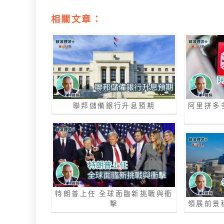
相關文章：
聯邦儲備銀行升息預期
阿里拼多
特朗普上任 全球面臨新挑戰與衝
擊
領展前景