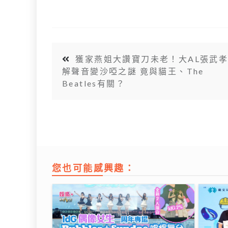
獲家燕姐大讚寶刀未老！大AL張武
解聲音變沙啞之謎 竟與貓王、The
Beatles有關？
您也可能感興趣：