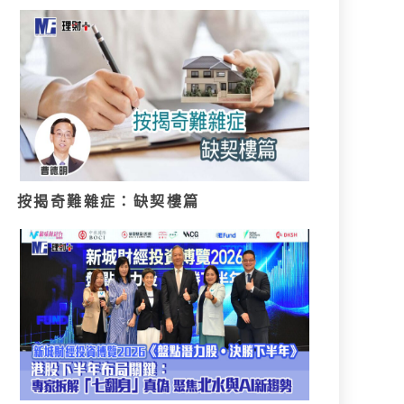
按揭奇難雜症：缺契樓篇