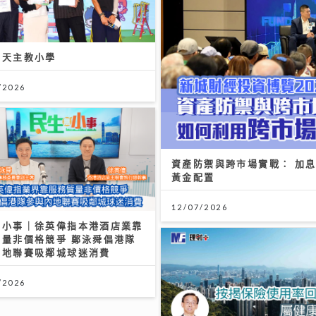
角天主教小學
/2026
資產防禦與跨市場實戰： 加息
黃金配置
12/07/2026
無小事｜徐英偉指本港酒店業靠
質量非價格競爭 鄭泳舜倡港隊
內地聯賽吸鄰城球迷消費
/2026