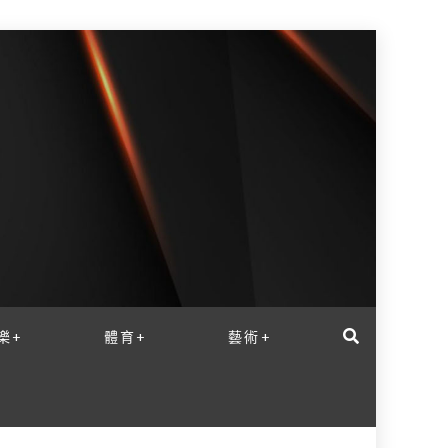
樂+
體育+
藝術+