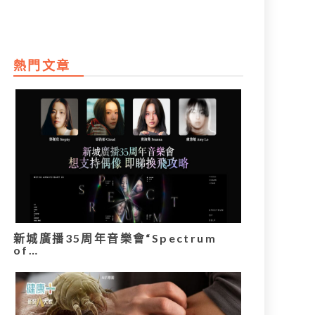
熱門文章
新城廣播35周年音樂會“Spectrum
of…