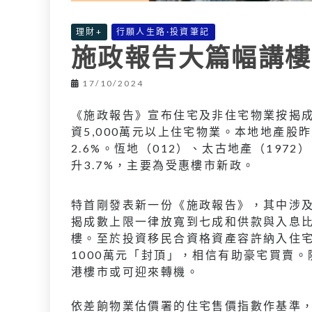
理財+
行願人生路·投資筆記
施政報告大篇幅講樓
17/10/2024
《施政報告》宣布住宅及非住宅物業按揭
資5,000萬元以上住宅物業。本地地產股
2.6%。恆地（012）、太古地產（1972
升3.7%，主要為受惠樓市新政。
特首剛發表新一份《施政報告》，其中涉
揭成數上限一律放寬到七成和供款與入息
樓。至於投資移民合資格資產容許納入住宅
1000萬元「封頂」，相信有助豪宅買賣
港樓市或可迎來轉機。
依差餉物業估價署的住宅售價指數作基準，