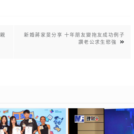
孝親
新婚蔣家旻分享 十年朋友變拖友成功例子
讚老公求生慾強