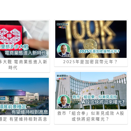
多大戰 電商業態進入新
2025年是加密貨幣元年？
時代
救市「組合拳」似漸見成效 A股
穩定 有望維持相對高息
或快將迎來曙光？