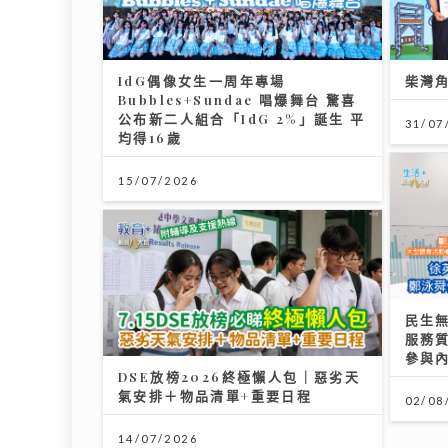
IdG偶像女生一周年專場
柴灣
Bubbles+Sundae 唱爆舞台 驚喜
公布新二人組合「IdG 2%」誕生 平
31/07
均得16歲
15/07/2026
民生
服務
參與
DSE放榜2026終極懶人包｜惡劣天
氣安排＋物品清單+重要日程
02/08
14/07/2026