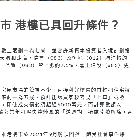
市 港樓已具回升條件？
成數上限劃一為七成，並容許新資本投資者入境計劃投
昨天溫和走高，信置（083）及恆地（012）均進帳約
）、信置（083）皆上漲約2.5%，嘉里建設（683）更
及房屋市場的篇幅不少，直接利好樓價的首推把住宅按
比率劃一為五成，預計能讓買家較容易「上車」或換
，即使成交價必須超過5000萬元，而計算數額以
。隨著當年打壓失控炒風的「逆週期」措施陸續解除，香
本港樓市於2021年9月觸頂回落，飽受社會事件爆