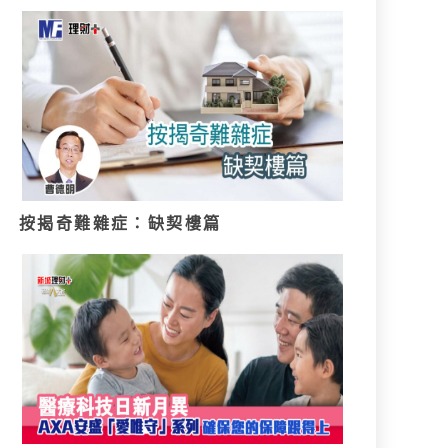
按揭奇難雜症：缺契樓篇