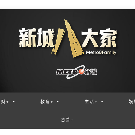
理財+
教育+
生活+
娛
慈善+