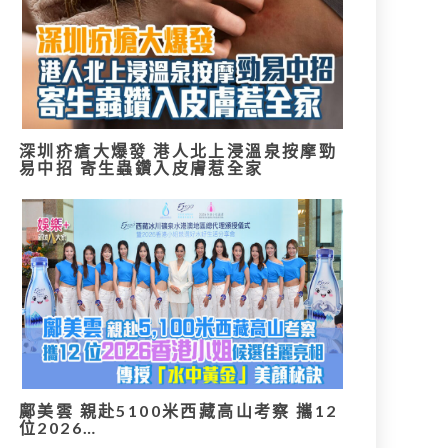
深圳疥瘡大爆發 港人北上浸溫泉按摩勁
易中招 寄生蟲鑽入皮膚惹全家
鄺美雲 親赴5100米西藏高山考察 攜12
位2026…