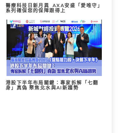
醫療科技日新月異 AXA安盛「愛唯守」
系列確保您的保障跟得上
港股下半年布局關鍵：專家拆解「七翻
身」真偽 聚焦北水與AI新趨勢