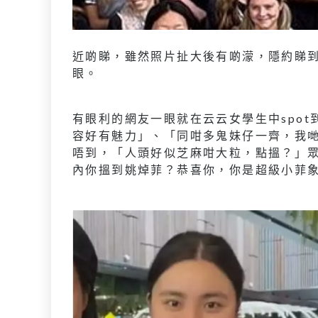
近啲睇，雖然照片扯大後有啲濛，隱約睇到C
眼。
有眼利的網友一眼就在云云女學生中spot到在
容好有魅力」、「同咁多鬼妹仔一齊，我哋C
唔到，「人頭好似芝麻咁大粒，點搵？」
內你搵到姚焯菲？恭喜你，你是超級小菲