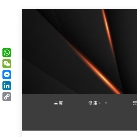
W
一網睇盡 八家大成
h
W
a
e
M
t
C
e
L
s
h
s
i
主頁
健康+
A
C
a
s
n
p
o
t
e
k
p
p
n
e
y
g
d