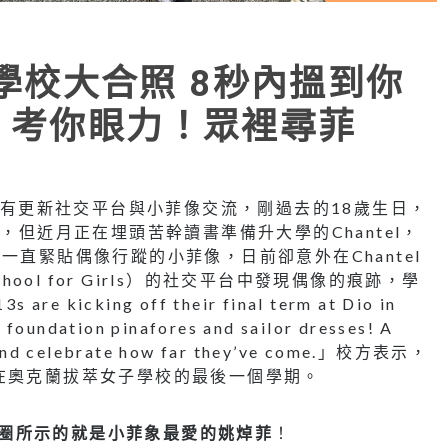
身學校大合照 8秒內搵到你
 考你眼力！眾裡尋菲
，偶有更新社交平台與小菲像交流，剛過去的18歲生日，
，但近月正在埋頭苦幹讀書準備升大學的Chantel，
一直緊貼偶像行蹤的小菲像，日前卻意外在Chantel
hool for Girls）的社交平台中發現偶像的痕跡，學
cking off their final term at Dio in
r foundation pinafores and sailor dresses! A
ey and celebrate how far they’ve come.」校方表示，
在奧克蘭拔萃女子學校的最後一個學期。
 紅圈所示的就是小菲象最愛的姚焯菲
！