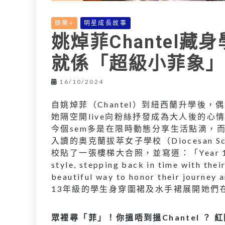
娛樂+
明星成長故事
姚焯菲Chantel藏
就係「超級小菲象」
16/10/2024
自姚焯菲（Chantel）到紐西蘭升學後
她隔空開live向粉絲抒發成為大人後的心情
今個sem多是在限時動態分享生活點滴，而
入讀的奧克蘭拔萃女子學校（Diocesan Sc
校貼了一張樓梯大合照，並寫道：「Year 13s are ki
style, stepping back in time with thei
beautiful way to honor their journ
13年級的學生身穿圍裙及水手裙展開她們
眾裡尋「菲」！你搵唔到搵Chantel ？