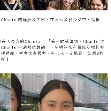
hantel的輪廓及笑容，在云云金髮少女中，勁搶
照後方的Chantel，「第一眼就望到，Chantel笑
hantel一啲都唔輸蝕」，另邊箱卻有網民話搵極搵
眾裡尋菲，考考大家眼力，有心人一定搵到，如果8秒
象吖！