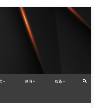
樂+
體育+
藝術+