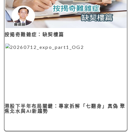
港股下半年布局關鍵：專家拆解「七翻身」真偽 聚
焦北水與AI新趨勢
您也可能感興趣：