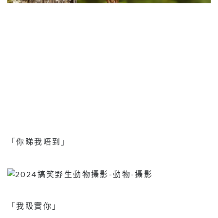
「你睇我唔到」
「我𥄫實你」