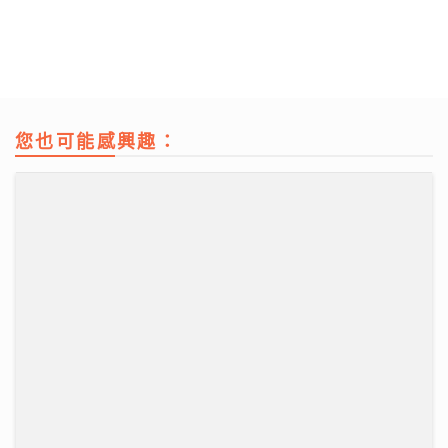
「鋒」繼續吹 | 家用美容儀器成效成疑 行家揭功率不足
及衞生隱患
08/07/2026