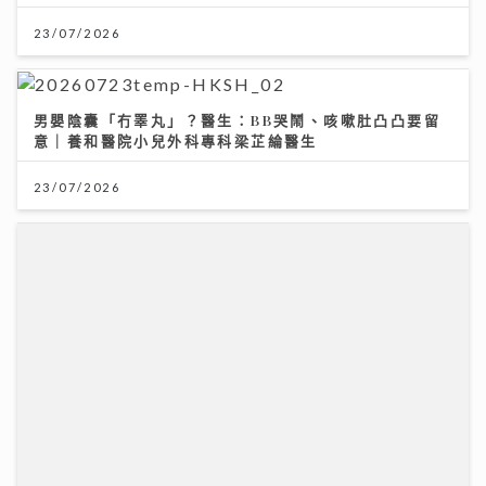
《Ben同Benson『Chur』到行》｜徐榮新劇演8歲智
障人士 角色極具挑戰盼再創收視佳績
09/07/2026
《開心大派對》｜曾展望演極惡奸角入型入格反差極大
女友葉蒨文「拒看」: 好彩唔使跪玻璃