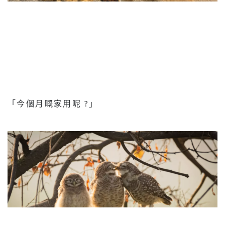
「今個月嘅家用呢 ?」