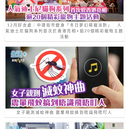
女子親測滅蚊神曲 震暈飛蚊搞到唔識飛唔叮人
盛載122年香港回憶 屈臣氏蒸餾水滴滴清純 點解要
105℃高溫蒸餾？解構小綠蓋貼心設計