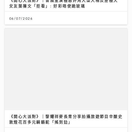
【#豐味旅程】銅鑼灣深夜備長炭燒鳥 超抵 Omakase
十多道味覺旅程：雞蠔肉雞頸雞肝極致火候藝術
23/07/2026