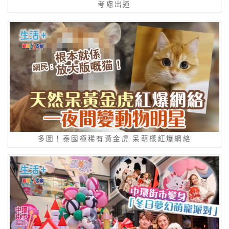
多圖！泰國極稀有黃金虎 呆萌樣紅爆網絡
12月好去處｜中環街市變身「冬日夢幻萌寵派對」 人
氣迪士尼貓狗系列首次於香港亮相+逾20個精彩寵物主題
活動