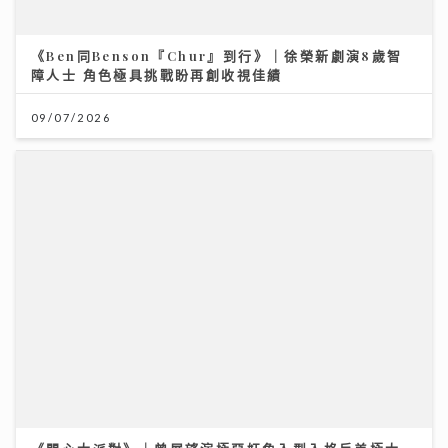
06/07/2026
《開心大派對》｜黎耀祥麥長青分享拍攝旅遊節目辛酸史
敦煌花百多元騎駱駝「搖到攰」
11/07/2026