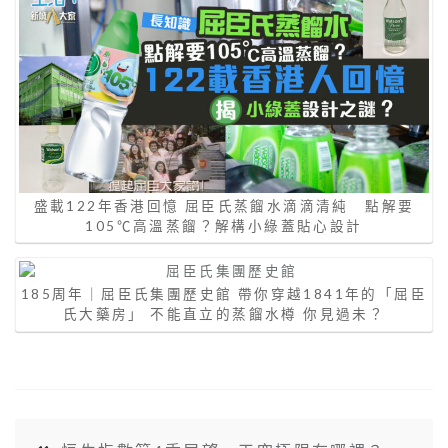
185周年｜屈臣氏集團歷史館 帶你穿越1841年的「屈臣
氏大藥房」 不能直立的蒸餾水樽 你見過未？
恒生指數第4季展望 天空極限在哪裡？
動物保育｜海洋公園話你知：大熊貓雙胞胎的
奇蹟背後
熱門文章