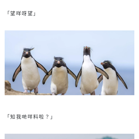
「望咩呀望」
「知我哋咩料啦？」