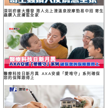
醫療科技日新月異 AXA安盛「愛唯守」系列確保
您的保障跟得上
按揭奇難雜症：缺契樓篇