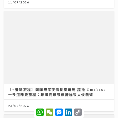
《勁爆樂勢力》｜黃淑蔓盼台慶音樂會唱新歌《Hey
Feanna》 新歌碌爆人緣卡鄭伊健馮允謙 Serrini 豪華
加持
31/07/2026
W
W
M
L
C
h
e
e
i
o