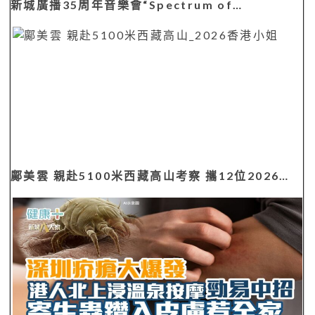
鄺美雲 親赴5100米西藏高山考察 攜12位2026…
深圳疥瘡大爆發 港人北上浸溫泉按摩勁易中招 寄生
蟲鑽入皮膚惹全家