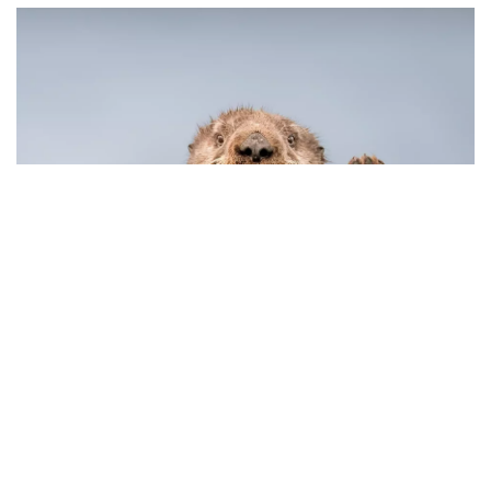
「Come On Baby」