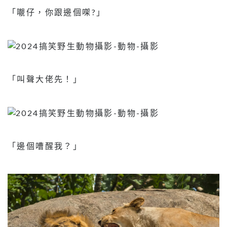
「𡃁仔，你跟邊個㗎?」
「叫聲大佬先！」
「邊個嘈醒我？」