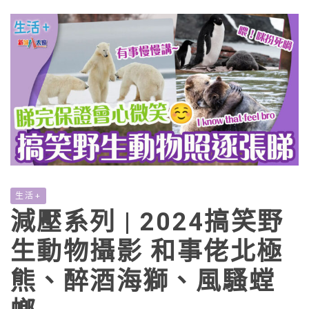
生活+
減壓系列 | 2024搞笑野
生動物攝影 和事佬北極
熊、醉酒海獅、風騷螳