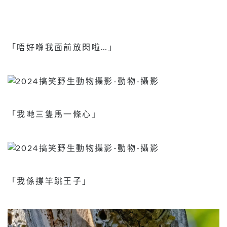
「唔好喺我面前放閃啦…」
「我哋三隻馬一條心」
「我係撐竿跳王子」