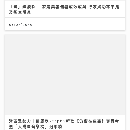
灣區聲勢力｜鄧麗欣Stephy新歌《仍留在這裏》奪得今
週「大灣區音樂榜」冠軍歌
23/07/2026
男嬰陰囊「冇睪丸」？醫生：BB哭鬧、咳嗽肚凸凸要留
意｜養和醫院小兒外科專科梁芷綸醫生
23/07/2026