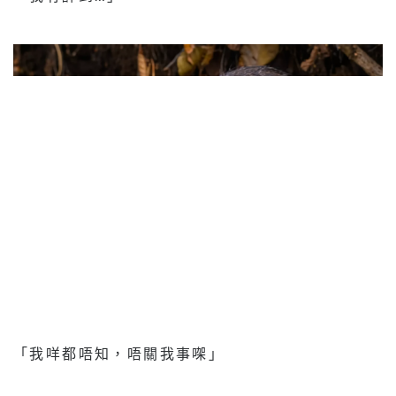
「我咩都唔知，唔關我事㗎」