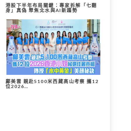
港股下半年布局關鍵：專家拆解「七翻
身」真偽 聚焦北水與AI新趨勢
鄺美雲 親赴5100米西藏高山考察 攜12
位2026…