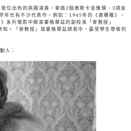
獎無數，是位出色的英國演員，拿過2個奧斯卡金像獎、3項金
早年也有不少代表作，例如：1965年的《奧賽羅》、
特》系列電影中飾演霍格華茲的副校長「麥教授」
香港人所熟知。「麥教授」是霍格華茲師長中，最受學生尊敬的
艷動人：