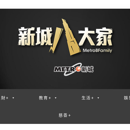
理財+
教育+
生活+
娛
慈善+