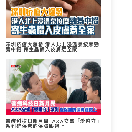
深圳疥瘡大爆發 港人北上浸溫泉按摩勁
易中招 寄生蟲鑽入皮膚惹全家
醫療科技日新月異 AXA安盛「愛唯守」
系列確保您的保障跟得上