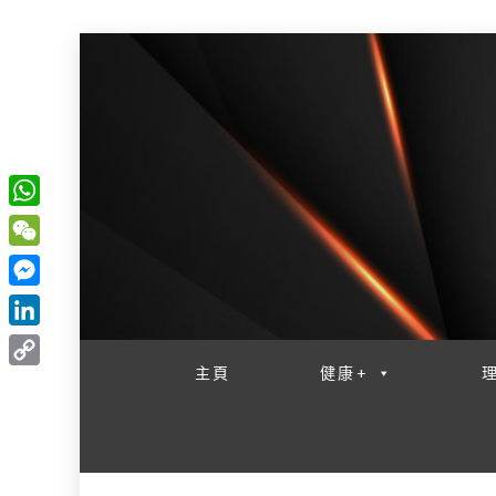
W
一網睇盡 八家大成
h
W
a
e
M
t
C
e
L
s
h
s
i
主頁
健康+
A
C
a
s
n
p
o
t
e
k
p
p
n
e
y
g
d