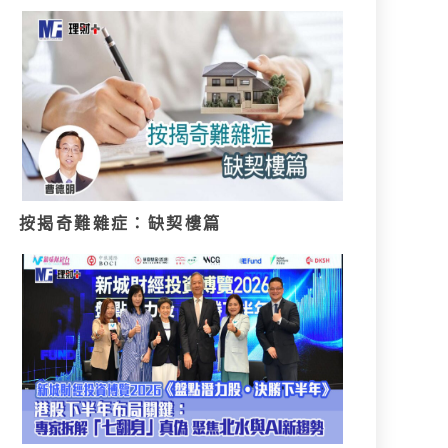
按揭奇難雜症：缺契樓篇