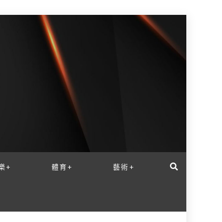
樂+
體育+
藝術+