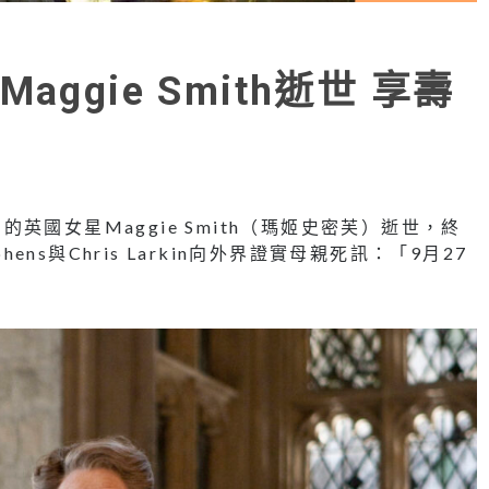
ggie Smith逝世 享壽
國女星Maggie Smith（瑪姬史密芙）逝世，終
ephens與Chris Larkin向外界證實母親死訊：「9月27