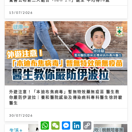
15/07/2026
外遊注意！「本迪布焦病毒」暫無特效藥無疫苗 醫生教
你嚴防伊波拉｜養和醫院感染及傳染病科專科醫生徐詩駿
醫生
30/07/2026
W
W
M
L
C
h
e
e
i
o