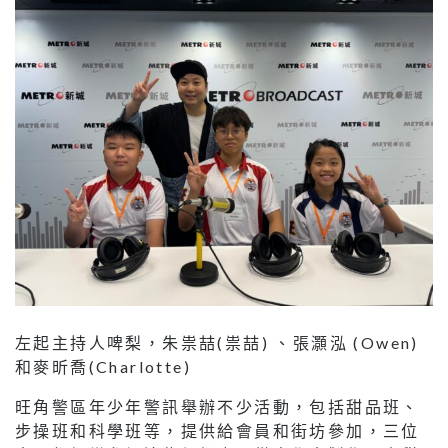
左起主持人啤梨，朱祟喆(祟喆) 、張灝泓 (Owen)
和麥昕喬(Charlotte)
旺角警區年少年警訊舉辦不少活動，包括甜品班、
步操班和科學班等，提供給會員和街坊參加，三位