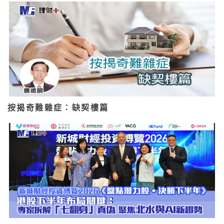
按揭奇難雜症：缺契樓篇