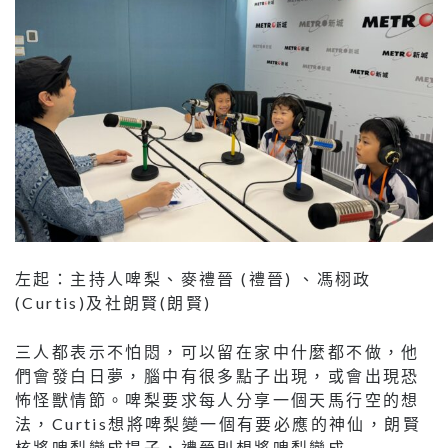
左起：主持人啤梨、麥禮晉 (禮晉) 、馮栩政
(Curtis)及社朗賢(朗賢)
三人都表示不怕悶，可以留在家中什麼都不做，他
們會發白日夢，腦中有很多點子出現，或會出現恐
怖怪獸情節。啤梨要求每人分享一個天馬行空的想
法，Curtis想將啤梨變一個有要必應的神仙，朗賢
核將啤梨變成提子，禮晉則想將啤梨變成