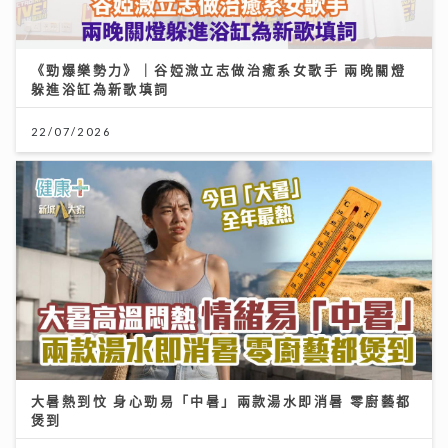
《勁爆樂勢力》｜谷婭溦立志做治癒系女歌手 兩晚關燈
躲進浴缸為新歌填詞
22/07/2026
大暑熱到忟 身心勁易「中暑」兩款湯水即消暑 零廚藝都
煲到