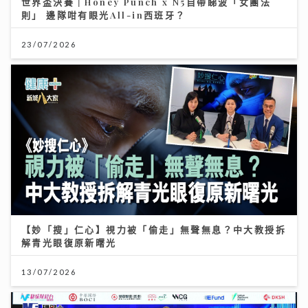
世界盃決賽｜Honey Punch x N5自帶睇波「女團法
則」 邊隊咁有眼光All-in西班牙？
23/07/2026
【妙「搜」仁心】視力被「偷走」無聲無息？中大教授拆
解青光眼復原新曙光
13/07/2026