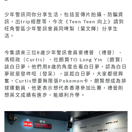
少年警訊同你分享生活，包括宣傳片拍攝、防騙資
訊，出trip經歷等，今次《Teen Teen 向上》請到
旺角警區少年警訊會員同啤梨（葉文輝）分享生
活。
今集請來三位8歲少年警訊會員麥禮晉 （禮晉）、
馮栩政（Curtis）、社朗賢TO Long Yin （朗賢）
談白日夢。他們用8歲的角度去看白日夢，認為白日
夢就是發吽哣（發呆），談起白日夢，大家都很興
奮，Curtis想要無限張Pokemon卡，朗賢想成為排
球運動員，他更表示想代表香港參加比賽，禮晉則
想英文成績有進步，能順利升學。