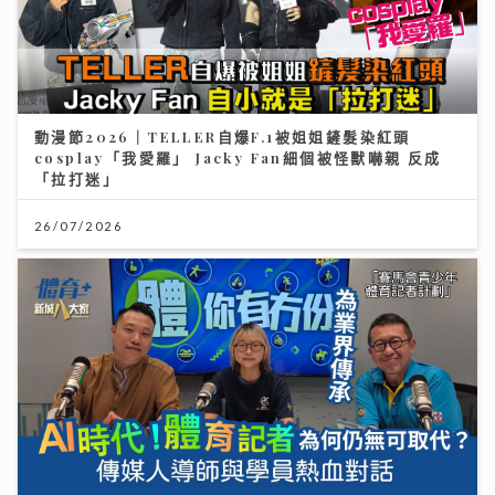
動漫節2026｜TELLER自爆F.1被姐姐鏟髮染紅頭
cosplay「我愛羅」 Jacky Fan細個被怪獸嚇親 反成
「拉打迷」
26/07/2026