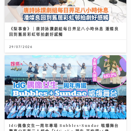
《梨事會》｜唐詩詠讚劇組每日畀足八小時休息 潘燦良
回到舊居彩虹邨拍劇好感觸
29/07/2026
IdG偶像女生一周年專場 Bubbles+Sundae 唱爆舞台
驚喜公布新二人組合「IdG 2%」誕生 平均得16歲