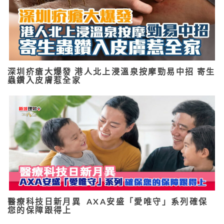
深圳疥瘡大爆發 港人北上浸溫泉按摩勁易中招 寄生
蟲鑽入皮膚惹全家
醫療科技日新月異 AXA安盛「愛唯守」系列確保
您的保障跟得上