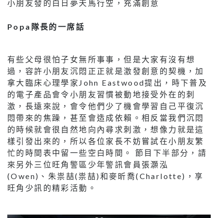
小朋友發的白日夢天馬行空，充滿創意
Popa隊長的一席話
有些父母很怕子女無所事事，但是大家有沒有想
過，容許小朋友沉悶正正就是激發創意的契機，加
拿大臨床心理學家John Eastwood提出，時下普及
的電子產品會令小朋友習慣被動地接受外在的刺
激，長遠來說，會令他們少了機會學習自己平復沉
悶帶來的焦躁，甚至會造成依賴。相反當我們沉悶
的時候就會很自然地向內尋求刺激，想像力就是這
樣引發出來的，所以各位家長不妨嘗試在小朋友繁
忙的時間表中留一些空白時間。 節目下半部分，請
來另外三位旺角警區少年警訊會員張灝泓
(Owen)、朱祟喆(祟喆)和麥昕喬(Charlotte)，享
旺角少訊的精彩活動。