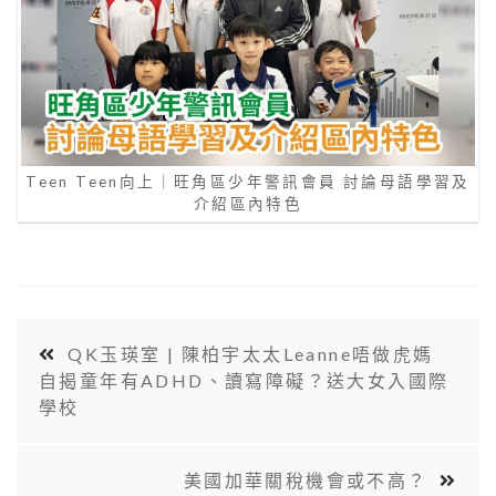
Teen Teen向上｜旺角區少年警訊會員 討論母語學習及
介紹區內特色
QK玉瑛室 | 陳柏宇太太Leanne唔做虎媽
自揭童年有ADHD、讀寫障礙？送大女入國際
學校
美國加華關稅機會或不高？