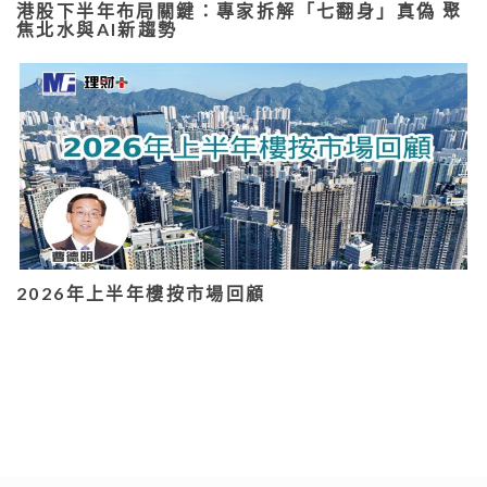
港股下半年布局關鍵：專家拆解「七翻身」真偽 聚
焦北水與AI新趨勢
2026年上半年樓按市場回顧