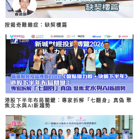
按揭奇難雜症：缺契樓篇
港股下半年布局關鍵：專家拆解「七翻身」真偽 聚
焦北水與AI新趨勢