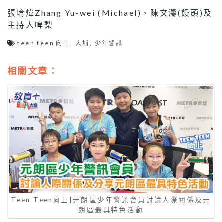
張堉煒Zhang Yu-wei (Michael)、陳文濤(饅頭)及
主持人啤梨
teen teen 向上
,
大埔
,
少年警訊
相關文章：
Teen Teen向上|元朗區少年警訊會員討論人際關係及元
朗區最具特色活動