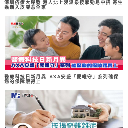
深圳疥瘡大爆發 港人北上浸溫泉按摩勁易中招 寄生
蟲鑽入皮膚惹全家
醫療科技日新月異 AXA安盛「愛唯守」系列確保
您的保障跟得上