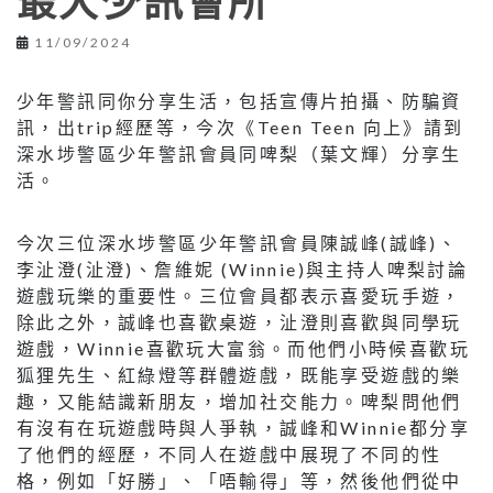
最大少訊會所
11/09/2024
少年警訊同你分享生活，包括宣傳片拍攝、防騙資
訊，出trip經歷等，今次《Teen Teen 向上》請到
深水埗警區少年警訊會員同啤梨（葉文輝）分享生
活。
今次三位深水埗警區少年警訊會員陳誠峰(誠峰)、
李沚澄(沚澄)、詹維妮 (Winnie)與主持人啤梨討論
遊戲玩樂的重要性。三位會員都表示喜愛玩手遊，
除此之外，誠峰也喜歡桌遊，沚澄則喜歡與同學玩
遊戲，Winnie喜歡玩大富翁。而他們小時候喜歡玩
狐狸先生、紅綠燈等群體遊戲，既能享受遊戲的樂
趣，又能結識新朋友，增加社交能力。啤梨問他們
有沒有在玩遊戲時與人爭執，誠峰和Winnie都分享
了他們的經歷，不同人在遊戲中展現了不同的性
格，例如「好勝」、「唔輸得」等，然後他們從中