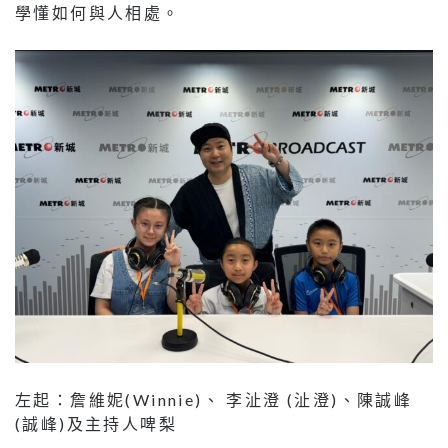
學懂如何與人相處。
左起：詹維妮(Winnie)、 李沚澄 (沚澄)、陳誠峰
(誠峰)及主持人啤梨