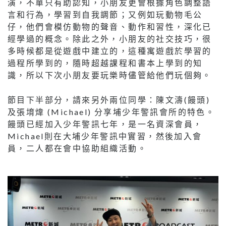
演，不單只有助認知，小朋友更會根據角色調整語
言和行為，學習到自我調節；又例如玩動物毛公
仔，他們會模仿動物的聲音、動作和習性，深化已
經學過的概念。除此之外，小朋友的社交技巧，很
多時候都是從遊戲中建立的，這種寓遊戲於學習的
過程所學到的，隨時超越課程和書本上學到的知
識，所以下次小朋友要玩樂時儘管給他們玩個夠。
節目下半部分，請來另外兩位同學：陳文濤(饅頭)
及張堉煒 (Michael) 分享埔少年警訊會所的特色。
饅頭已經加入少年警訊七年，是一名資深會員，
Michael則在大埔少年警訊中實習，然後加入會
員，二人都在會中協助組織活動。