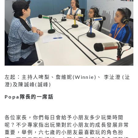
左起：主持人啤梨、詹維妮(Winnie)、 李沚澄 (沚
澄)及陳誠峰(誠峰)
Popa隊長的一席話
各位家長，你們每日會給予小朋友多少玩樂時間
呢？不少專家指出玩樂對於小朋友的成長發展非常
重要，舉例，六七歲的小朋友最喜歡玩的角色扮