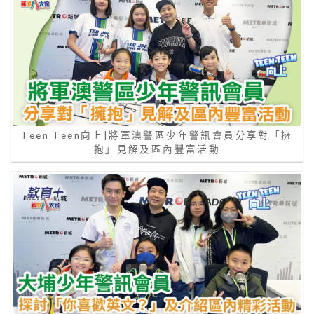
Teen Teen向上|將軍澳警區少年警訊會員分享對「擁
抱」見解及區內豐富活動