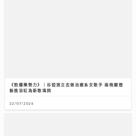
《勁爆樂勢力》｜谷婭溦立志做治癒系女歌手 兩晚關燈
躲進浴缸為新歌填詞
22/07/2026