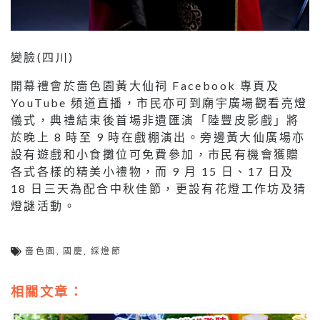
變臉(四川)
開幕禮會於嗇色園黃大仙祠 Facebook 專頁及
YouTube 頻道直播，市民亦可到廟宇廣場觀看亮燈
儀式，典禮結束後首場非遺匯演「陸豐皮影戲」將
於晚上 8 時至 9 時在戲棚演出。旁邊黃大仙廣場亦
設有遊戲和小食攤位可免費參加，市民有機會獲贈
各式各樣的精美小禮物，而 9 月 15 日、17 日及
18 日三天為配合中秋佳節，更設有花燈工作坊及猜
燈謎活動。
嗇色園
,
國慶
,
綵燈節
相關文章：