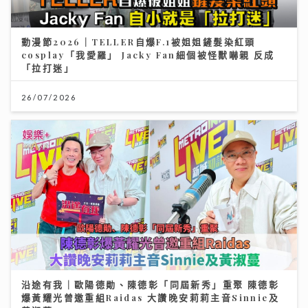
動漫節2026｜TELLER自爆F.1被姐姐鏟髮染紅頭
cosplay「我愛羅」 Jacky Fan細個被怪獸嚇親 反成
「拉打迷」
26/07/2026
沿途有我｜歐陽德勛、陳德彰「同屆新秀」重聚 陳德彰
爆黃耀光曾邀重組Raidas 大讚晚安莉莉主音Sinnie及