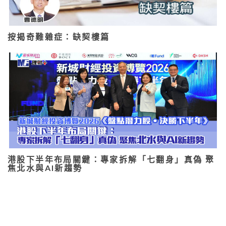
按揭奇難雜症：缺契樓篇
港股下半年布局關鍵：專家拆解「七翻身」真偽 聚
焦北水與AI新趨勢