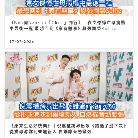
《Ben同Benson『Chur』到行》｜袁文傑憶亡母病榻
中最後一程 最想回到《家有囍事》與張國榮Selfie
17/07/2026
《原來生活好快樂》｜倪震權跨界出歌《錯過了沒下次》
從排球港隊到樂壇新人 自爆錄音勁緊張