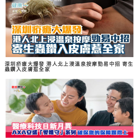
深圳疥瘡大爆發 港人北上浸溫泉按摩勁易中招 寄生
蟲鑽入皮膚惹全家