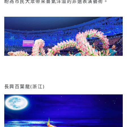
盼為市民大眾帶來喜氣洋溢的非遺表演藝術。
長興百葉龍(浙江)