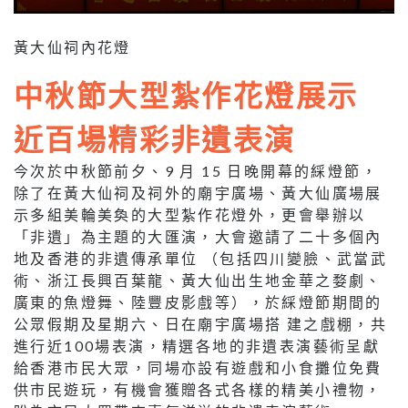
黃大仙祠內花燈
中秋節大型紮作花燈展示
近百場精彩非遺表演
今次於中秋節前夕、9 月 15 日晚開幕的綵燈節，
除了在黃大仙祠及祠外的廟宇廣場、黃大仙廣場展
示多組美輪美奐的大型紮作花燈外，更會舉辦以
「非遺」為主題的大匯演，大會邀請了二十多個內
地及香港的非遺傳承單位 （包括四川變臉、武當武
術、浙江長興百葉龍、黃大仙出生地金華之婺劇、
廣東的魚燈舞、陸豐皮影戲等），於綵燈節期間的
公眾假期及星期六、日在廟宇廣場搭 建之戲棚，共
進行近100場表演，精選各地的非遺表演藝術呈獻
給香港市民大眾，同場亦設有遊戲和小食攤位免費
供市民遊玩，有機會獲贈各式各樣的精美小禮物，