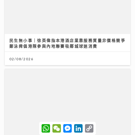
民生無小事｜徐英偉指本港酒店業靠服務質量非價格競爭
鄭泳舜倡港隊參與內地聯賽吸鄰城球迷消費
02/08/2026
W
W
M
L
C
h
e
e
i
o