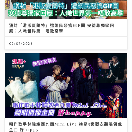
獲封「港版夏蘭特」遭網民惡搞GIF圖 安德尊獨家回
應：人哋世界第一唔敢高攀
09/07/2026
唱作歌手林暐竣西九開Mini Live 換足5套戰衣翻唱偶像
金曲 好happy