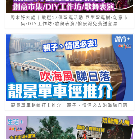
周末好去處 | 嚴選17個聖誕活動 巨型聖誕樹/創意市
集/DIY工作坊/歌舞表演/愉景灣免費送船票
靚景單車路線打卡推介 親子、情侶必去沿海睇日落