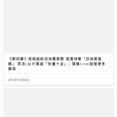
《第四幕》亮相紐約亞洲電影節 袁澧林奪「亞洲新星
獎」 笑言5公斤獎座「份量十足」：要操Gym迎接更多
獎項
25/07/2026