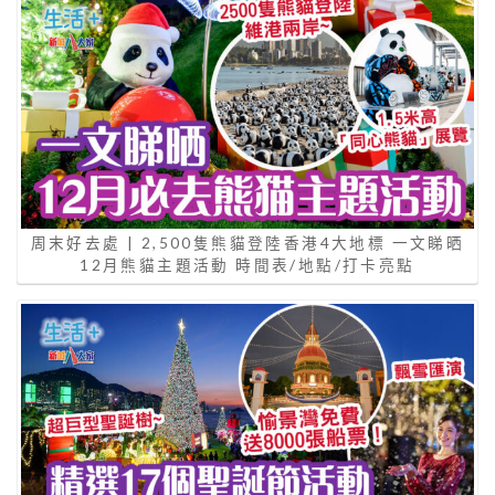
周末好去處 | 2,500隻熊貓登陸香港4大地標 一文睇晒
12月熊貓主題活動 時間表/地點/打卡亮點