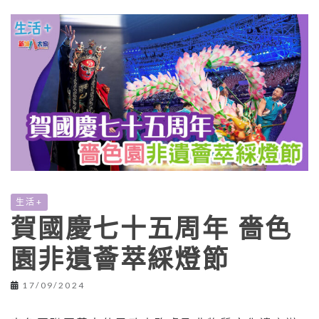
生活+
賀國慶七十五周年 嗇色
園非遺薈萃綵燈節
17/09/2024