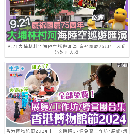
9.21大埔林村河海陸空巡遊匯演 慶祝國慶75周年 必睇
奶龍無人機
香港博物館節2024 | 一文睇晒17個免費工作坊/展覽/講