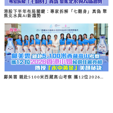
港股下半年布局關鍵：專家拆解「七翻身」真偽 聚
焦北水與AI新趨勢
鄺美雲 親赴5100米西藏高山考察 攜12位2026…