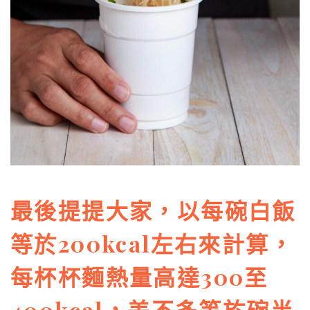
最後提提大家，以每碗白飯
等於200kcal左右來計算，
每杯杯麵熱量高達300至
400kcal，差不多等於碗半