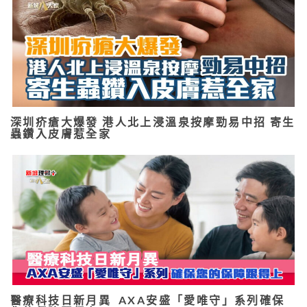
深圳疥瘡大爆發 港人北上浸溫泉按摩勁易中招 寄生
蟲鑽入皮膚惹全家
醫療科技日新月異 AXA安盛「愛唯守」系列確保