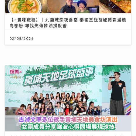
IdG偶像女生一周年專場 Bubbles+Sundae 唱爆舞台
驚喜公布新二人組合「IdG 2%」誕生 平均得16歲
15/07/2026
《原來生活好快樂》｜倪震權跨界出歌《錯過了沒下次》
從排球港隊到樂壇新人 自爆錄音勁緊張
06/08/2026