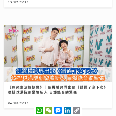
一生的事業
14/07/2026
W
W
M
L
C
DSE放榜2026終極懶人包｜惡劣天氣安排＋物品清單
h
e
e
i
o
+重要日程