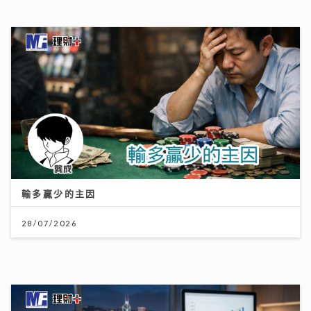
市銷率，幫你計平貴
21/07/2026
大暑熱到忟 身心勁易「中暑」兩款湯水即消暑 零廚藝都
煲到
23/07/2026