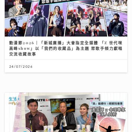
交流收藏故事
24/07/2026
「鋒」繼續吹 靚靚陪審團 | 美容業九運翻身攻略 美容師
ｘ命理專家深入剖析 拆解「中女」迷思 順勢而行是關鍵
06/08/2026