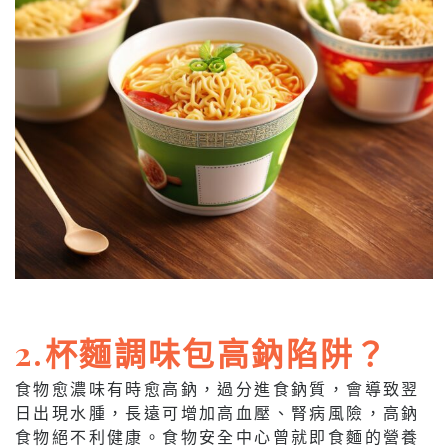
2.杯麵調味包高鈉陷阱？
食物愈濃味有時愈高鈉，過分進食鈉質，會導致翌
日出現水腫，長遠可增加高血壓、腎病風險，高鈉
食物絕不利健康。食物安全中心曾就即食麵的營養