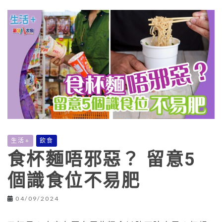
生活+
飲食
食杯麵唔邪惡？ 留意5
個識食位不易肥
04/09/2024