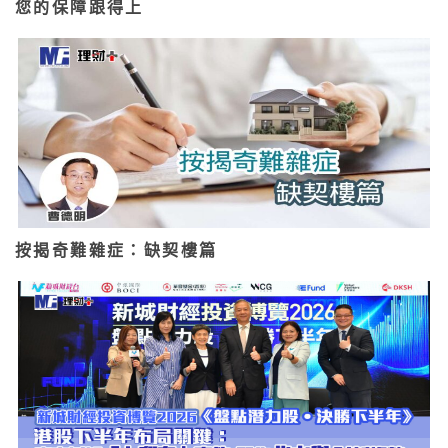
您的保障跟得上
按揭奇難雜症：缺契樓篇