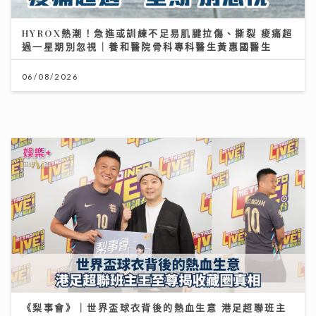
《梨事會》｜世界盃球衣背後的熱血生意 港足超聯班主
王至尊揭收藏圈真相
09/07/2026
港股下半年布局關鍵：專家拆解「七翻身」真偽 聚焦北
水與AI新趨勢