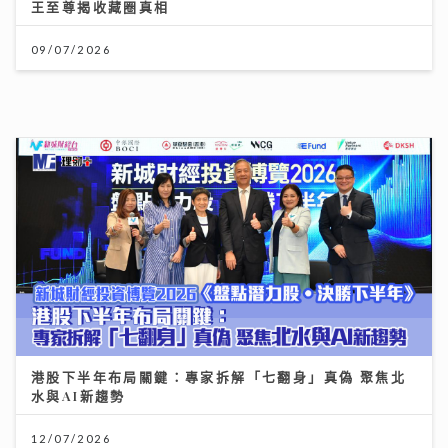
12/07/2026
《勁爆樂勢力》｜黃淑蔓盼台慶音樂會唱新歌《Hey
Feanna》 新歌碌爆人緣卡鄭伊健馮允謙 Serrini 豪華
加持
31/07/2026