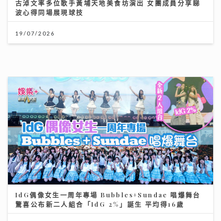
美心月餅｜美心麻辣牛肉、XO醬豬肉月餅、COVA黑芝
麻 全新口味挑戰味蕾 直擊流心奶黃製作
27/07/2026