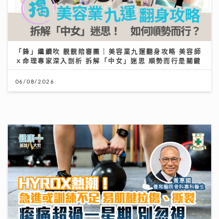
HYROX熱潮！急進或訓練不足易肌腱拉傷、撕裂 痠痛超
過一星期別忽視｜養和醫院骨科專科醫生黃惠國醫生
06/08/2026