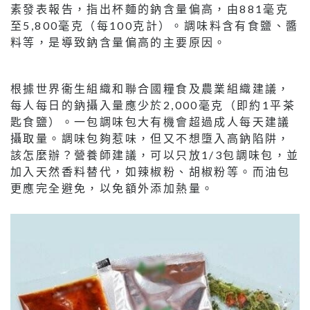
素發表報告，指出杯麵的鈉含量偏高，由881毫克
至5,800毫克（每100克計）。調味料含有食鹽、醬
料等，是導致鈉含量偏高的主要原因。
根據世界衞生組織和聯合國糧食及農業組織建議，
每人每日的鈉攝入量應少於2,000毫克（即約1平茶
匙食鹽）。一包調味包大有機會超過成人每天建議
攝取量。調味包夠惹味，但又不想墮入高鈉陷阱，
該怎麼辦？營養師建議，可以只放1/3包調味包，並
加入天然香料替代，如辣椒粉、胡椒粉等。而油包
更應完全避免，以免額外添加熱量。