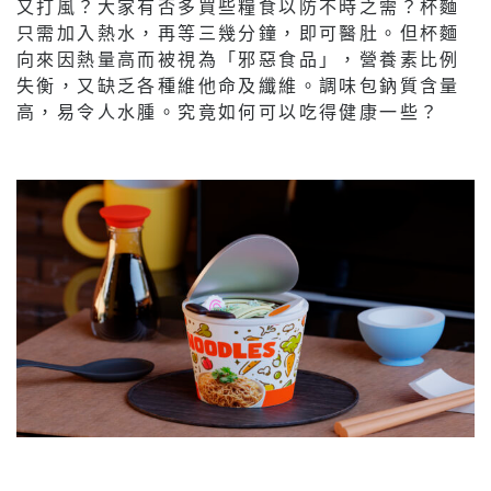
又打風？大家有否多買些糧食以防不時之需？杯麵
只需加入熱水，再等三幾分鐘，即可醫肚。但杯麵
向來因熱量高而被視為「邪惡食品」，營養素比例
失衡，又缺乏各種維他命及纖維。調味包鈉質含量
高，易令人水腫。究竟如何可以吃得健康一些？