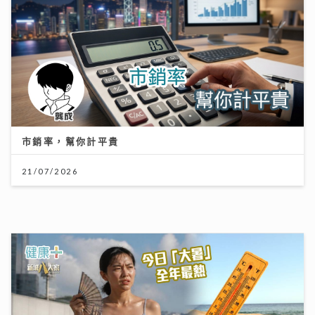
【#豐味旅程】｜九龍城深夜食堂 泰國直送胡椒豬骨湯燒
肉卷粉 尋找失傳豬油撈飯香
02/08/2026