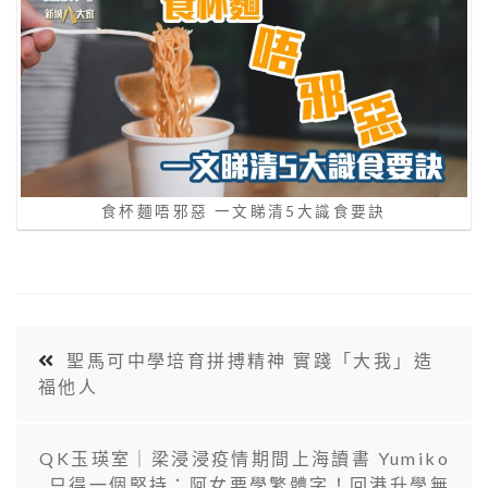
食杯麵唔邪惡 一文睇清5大識食要訣
聖馬可中學培育拼搏精神 實踐「大我」造
福他人
QK玉瑛室｜梁浸浸疫情期間上海讀書 Yumiko
只得一個堅持：阿女要學繁體字！回港升學無