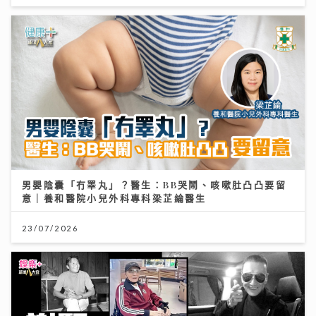
男嬰陰囊「冇睪丸」？醫生：BB哭鬧、咳嗽肚凸凸要留
意｜養和醫院小兒外科專科梁芷綸醫生
23/07/2026