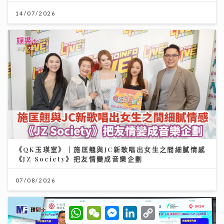
14/07/2026
《QK玉瑛室》｜施匡翹與JC新歌唱出女生之間細膩情感
《JZ Society》把友情變成音樂企劃
07/08/2026
W
W
M
L
C
h
e
e
i
o