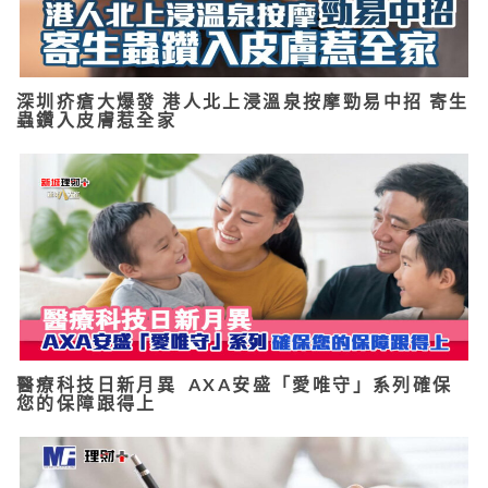
深圳疥瘡大爆發 港人北上浸溫泉按摩勁易中招 寄生
蟲鑽入皮膚惹全家
醫療科技日新月異 AXA安盛「愛唯守」系列確保
您的保障跟得上