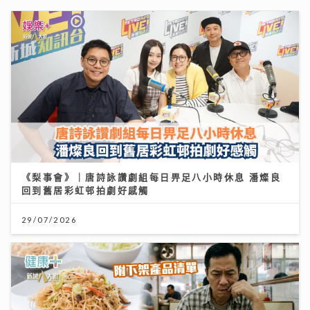
《梨事會》｜唐詩詠讚劇組每日畀足八小時休息 潘燦良
回到舊居彩虹邨拍劇好感觸
29/07/2026