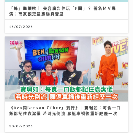
「鋒」繼續吹 | 美容廣告仲玩「P圖」？ 著名ＭＶ導
演：而家觀眾最想睇真實感
16/07/2026
《Ben同Benson『Chur』到行》｜寶珮如：每食一口
飯都記住袁潔儀 若時光倒流 願返車禍後重新經歷一次
30/07/2026