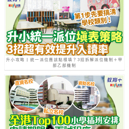
升小攻略 | 統一派位應該點樣填？3招拆解派位機制＋甲
部乙部機制