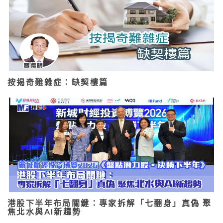
按揭奇難雜症：缺契樓篇
港股下半年布局關鍵：專家拆解「七翻身」真偽 聚
焦北水與AI新趨勢