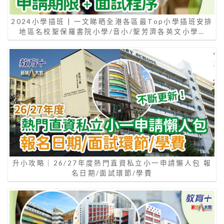
2024小學插班 | 一文睇晒全港各區最Top小學插班安排
地區名校聖保羅書院小學/音小/聖芳濟各英文小學…
升小攻略｜26/27年度熱門直資私立小一申請懶人包 報
名日期/面試環節/學費