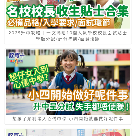
2025升中攻略 | 一文睇晒10間人氣學校校長面試貼士
學額分配/計分準則/面試環節
想孩子順利考入心儀中學 小四開始就要做好呢件事