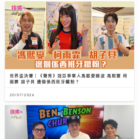
世界盃決賽｜《聲秀》冠亞季軍人馬都愛睇波 馮熙燮 柯
雨霏 胡子貝 邊個係西班牙鐵粉？
20/07/2026