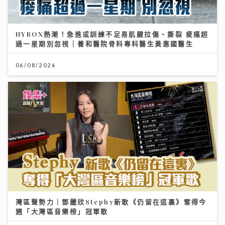
HYROX熱潮！急進或訓練不足易肌腱拉傷、撕裂 痠痛超
過一星期別忽視｜養和醫院骨科專科醫生黃惠國醫生
06/08/2026
灣區聲勢力｜鄧麗欣Stephy新歌《仍留在這裏》奪得今
週「大灣區音樂榜」冠軍歌