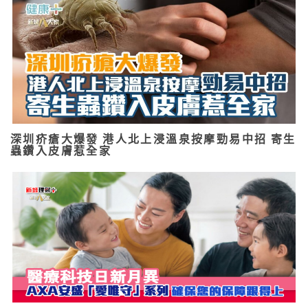
深圳疥瘡大爆發 港人北上浸溫泉按摩勁易中招 寄生
蟲鑽入皮膚惹全家