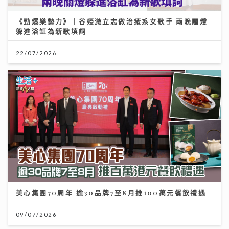
《勁爆樂勢力》｜谷婭溦立志做治癒系女歌手 兩晚關燈
躲進浴缸為新歌填詞
22/07/2026
美心集團70周年 逾30品牌7至8月推100萬元餐飲禮遇
09/07/2026