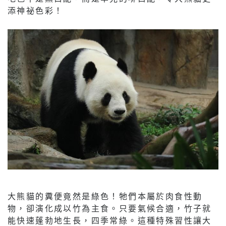
添神祕色彩！
大熊貓的糞便竟然是綠色！牠們本屬於肉食性動
物，卻演化成以竹為主食。只要氣候合適，竹子就
能快速蓬勃地生長，四季常綠。這種特殊習性讓大