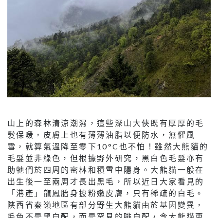
山上的森林清涼潮濕，這些深山大俠既有厚厚的毛
髮保暖，皮膚上也有薄薄油脂以便防水，無懼風
雪，就算氣溫降至零下10°C也不怕！雖然大熊貓的
毛髮並非綠色，但根據野外研究，黑白色毛髮亦有
助牠們於四周的密林和積雪中隱身。大熊貓一般在
出生後一至兩周才長出黑毛，所以近日大家看見的
「港產」龍鳳胎身披粉嫩皮膚，只有稀疏的白毛。
陝西省秦嶺地區有部分野生大熊貓由於基因變異，
毛色不是黑白配，而是罕見的啡白配，令大熊貓更