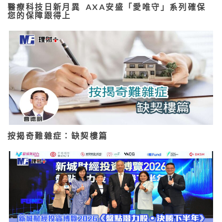
醫療科技日新月異 AXA安盛「愛唯守」系列確保
您的保障跟得上
按揭奇難雜症：缺契樓篇