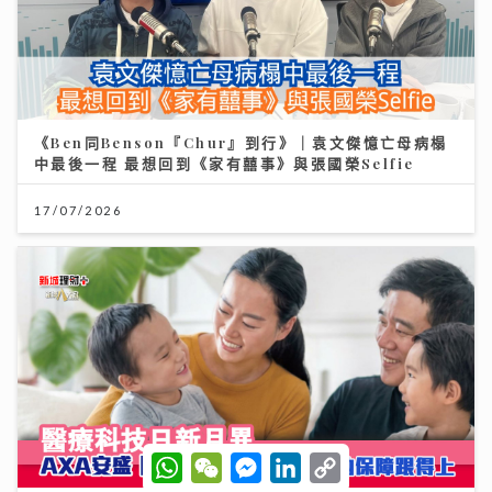
《Ben同Benson『Chur』到行》｜袁文傑憶亡母病榻
中最後一程 最想回到《家有囍事》與張國榮Selfie
17/07/2026
W
W
M
L
C
h
e
e
i
o