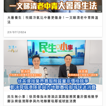
大暑養生｜吹錯冷氣比中暑更傷身！一文睇清老中青降溫
法
23/07/2026
民生無小事｜徐英偉指本港酒店業靠服務質量非價格競爭
鄭泳舜倡港隊參與內地聯賽吸鄰城球迷消費