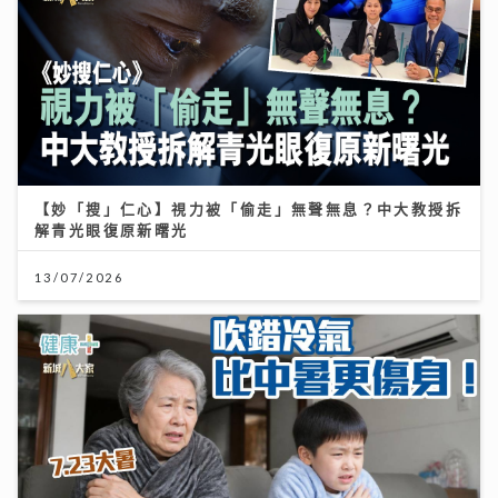
【妙「搜」仁心】視力被「偷走」無聲無息？中大教授拆
解青光眼復原新曙光
13/07/2026