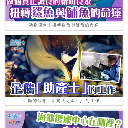
動物保育｜扭轉鯊魚與鯆魚的命運
動物保育｜企鵝「助產士」 的工作