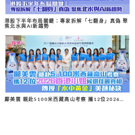
港股下半年布局關鍵：專家拆解「七翻身」真偽 聚
焦北水與AI新趨勢
鄺美雲 親赴5100米西藏高山考察 攜12位2026…