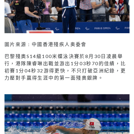
圖片來源 : 中國香港殘疾人奥委會
巴黎殘奧S14級100米蝶泳決賽於8月30日凌晨舉
行，港隊陳睿琳出戰並游出1分03秒70的佳績，比
初賽1分04秒32游得更快，不只打破亞洲紀錄，更
力壓對手贏得生涯中的第一面殘奧銀牌。