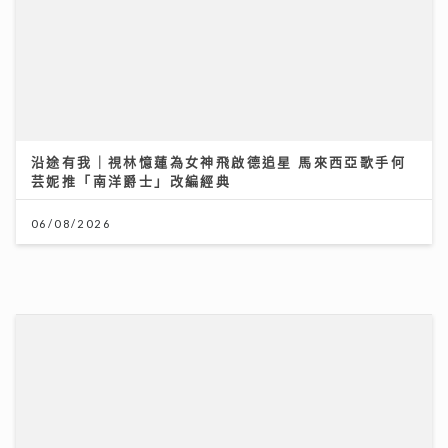
沿途有我｜視林憶蓮為女神飛啟德追星 馬來西亞歌手何
芸妮推「南洋爵士」改編經典
06/08/2026
《原來生活好快樂》｜張馳豪大嘆拍劇未獻熒幕初吻 新