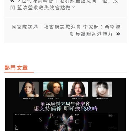
Z世代咪高峰會丨范明熙最鍾意同「佢」放
閃 藍曉瑩求救失效會點做？
國家隊訪港︱禮賓府設歡迎會 李家超：希望運
動員體驗香港魅力
熱門文章