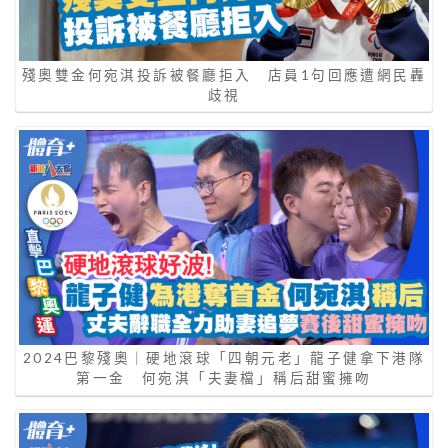
殘奧雙金何宛淇投訴被餐廳拒入 店員1句回應遭網民轟
歧視
2024巴黎殘奧｜硬地滾球「四朝元老」龍子健拿下港隊
第一金 何宛淇「夫妻檔」稱后甜蜜擁吻