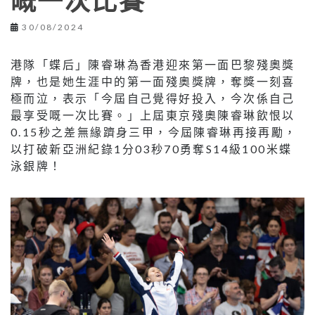
嘅一次比賽
30/08/2024
港隊「蝶后」陳睿琳為香港迎來第一面巴黎殘奧獎
牌，也是她生涯中的第一面殘奧獎牌，奪獎一刻喜
極而泣，表示「今屆自己覺得好投入，今次係自己
最享受嘅一次比賽。」上屆東京殘奧陳睿琳飲恨以
0.15秒之差無緣躋身三甲，今屆陳睿琳再接再勵，
以打破新亞洲紀錄1分03秒70勇奪S14級100米蝶
泳銀牌！