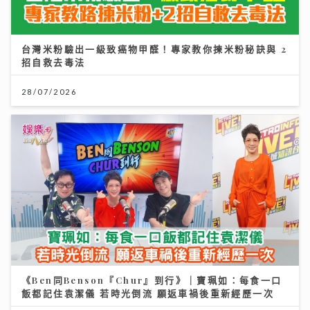
台灣米粉驗出一級致癌物甲醛！專家教你揀米粉秘訣與 2
招自救去毒法
28/07/2026
《Ben同Benson『Chur』到行》｜寶珮如：每食一口
飯都記住袁潔儀 若時光倒流 願返車禍後重新經歷一次