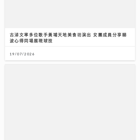
波心得同場展現球技
19/07/2026
灣區聲勢力｜鄧麗欣Stephy新歌《仍留在這裏》奪得今
週「大灣區音樂榜」冠軍歌