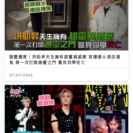
通靈體質｜洪助昇天生擁有超靈異感應 首爆最火酒店撞
鬼 第一次打開通靈之門 驚見同學死亡
27/07/2026