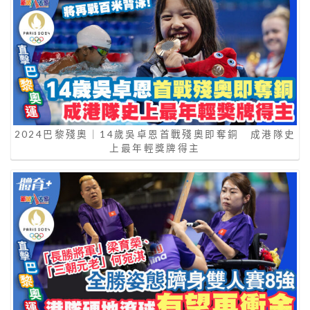
2024巴黎殘奧｜14歲吳卓恩首戰殘奧即奪銅 成港隊史
上最年輕獎牌得主