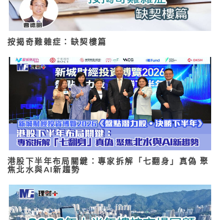
按揭奇難雜症：缺契樓篇
港股下半年布局關鍵：專家拆解「七翻身」真偽 聚
焦北水與AI新趨勢