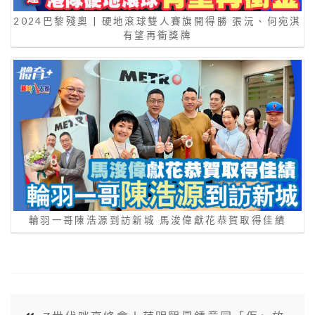
2024巴黎殘奧 | 硬地滾球雙人賽旗開得勝 張沅、何宛淇
有望再衝獎牌
輪羽一哥陳浩源到訪新城 馬浚偉獻花恭賀取得佳績