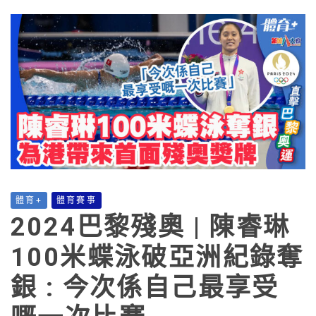
體育+
體育賽事
2024巴黎殘奧 | 陳睿琳
100米蝶泳破亞洲紀錄奪
銀 : 今次係自己最享受