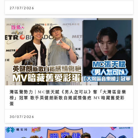
27/07/2026
灣區聲勢力｜MC張天賦《男人怎可以》奪「大灣區音樂
榜」冠軍 歌手英健朗新歌自揭感情傷疤 MV暗藏舊愛彩
蛋
30/07/2026