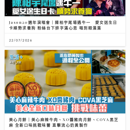
Jason20週年演唱會｜陳柏宇尾場遇牛一 愛女送生日
卡順勢求養狗 粉絲台下排字滿心思 唱到眼濕濕
22/07/2026
美心月餅｜美心麻辣牛肉、XO醬豬肉月餅、COVA黑芝
麻 全新口味挑戰味蕾 直擊流心奶黃製作