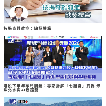
按揭奇難雜症：缺契樓篇
港股下半年布局關鍵：專家拆解「七翻身」真偽 聚
焦北水與AI新趨勢