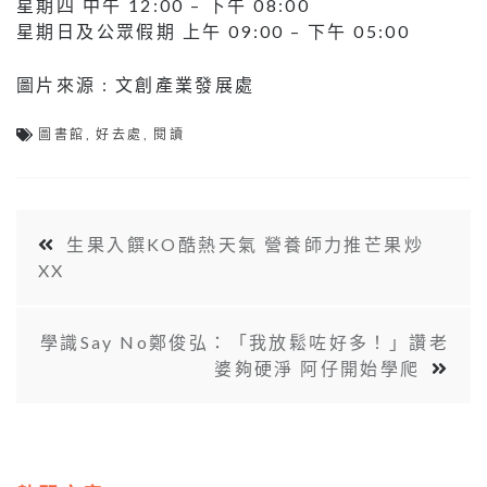
星期四 中午 12:00 – 下午 08:00
星期日及公眾假期 上午 09:00 – 下午 05:00
圖片來源 : 文創產業發展處
圖書館
,
好去處
,
閱讀
生果入饌KO酷熱天氣 營養師力推芒果炒
XX
學識Say No鄭俊弘：「我放鬆咗好多！」讚老
婆夠硬淨 阿仔開始學爬