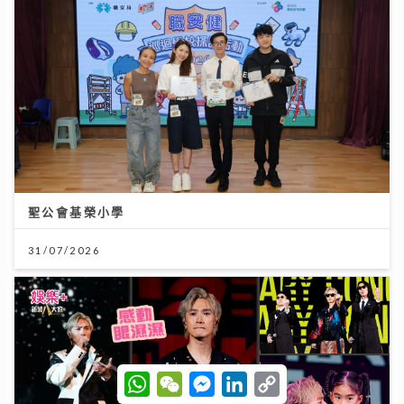
聖公會基榮小學
31/07/2026
W
W
M
L
C
h
e
e
i
o