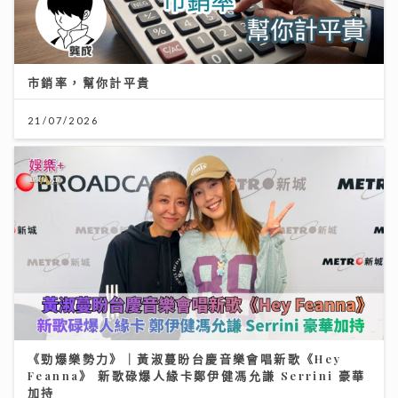
市銷率，幫你計平貴
21/07/2026
《勁爆樂勢力》｜黃淑蔓盼台慶音樂會唱新歌《Hey
Feanna》 新歌碌爆人緣卡鄭伊健馮允謙 Serrini 豪華
加持