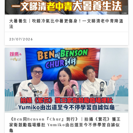
大暑養生｜吹錯冷氣比中暑更傷身！一文睇清老中青降溫
法
23/07/2026
《Ben同Benson『Chur』到行》｜拍攝《繁花》獲王
家衛鼓勵臨場爆肚 Yumiko由出道至今不停學習自謔似
龜