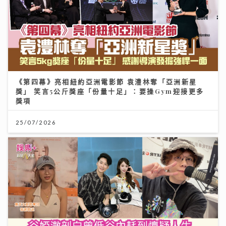
《第四幕》亮相紐約亞洲電影節 袁澧林奪「亞洲新星
獎」 笑言5公斤獎座「份量十足」：要操Gym迎接更多
獎項
25/07/2026