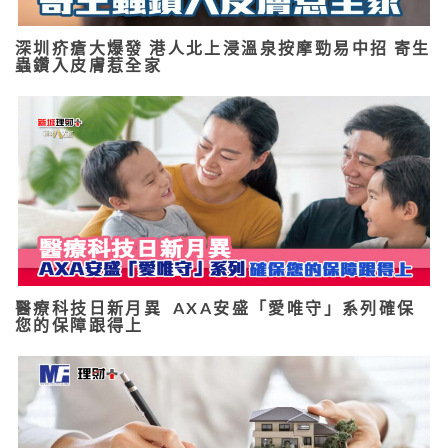
深圳疥瘡大爆發 港人北上浸溫泉按摩勁易中招 寄生
蟲鑽入皮膚惹全家
醫療科技日新月異 AXA安盛「愛唯守」系列確保
您的保障跟得上