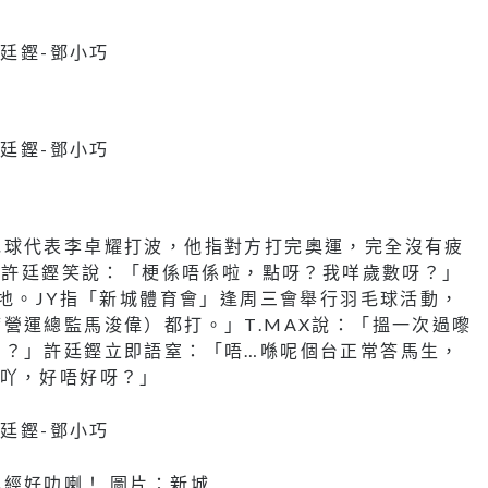
毛球代表李卓耀打波，他指對方打完奧運，完全沒有疲
？」許廷鏗笑說：「梗係唔係啦，點呀？我咩歲數呀？」
場地。JY指「新城體育會」逢周三會舉行羽毛球活動，
營運總監馬浚偉）都打。」T.MAX說：「搵一次過嚟
啲？」許廷鏗立即語窒：「唔…喺呢個台正常答馬生，
歌吖，好唔好呀？」
經好叻喇！ 圖片：新城