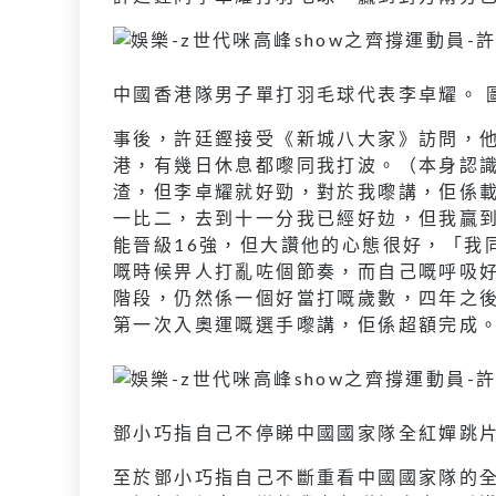
中國香港隊男子單打羽毛球代表李卓耀。 圖
事後，許廷鏗接受《新城八大家》訪問，
港，有幾日休息都嚟同我打波。（本身認
渣，但李卓耀就好勁，對於我嚟講，佢係
一比二，去到十一分我已經好攰，但我贏
能晉級16強，但大讚他的心態很好，「我
嘅時候畀人打亂咗個節奏，而自己嘅呼吸
階段，仍然係一個好當打嘅歲數，四年之
第一次入奧運嘅選手嚟講，佢係超額完成
鄧小巧指自己不停睇中國國家隊全紅嬋跳片
至於鄧小巧指自己不斷重看中國國家隊的