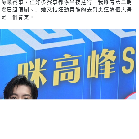
港隊嘅賽事，但好多賽事都係半夜進行，我唯有第二朝
點幾已經眼瞓。」她又指運動員能夠去到奧運這個大舞
都是一個肯定。