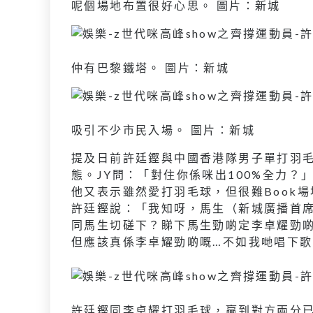
呢個場地布置很好心思。 圖片：新城
仲有巴黎鐵塔。 圖片：新城
吸引不少市民入場。 圖片：新城
提及日前許廷鏗與中國香港隊男子單打羽
態。JY問：「對住你係咪出100%全力
他又表示雖然愛打羽毛球，但很難Book
許廷鏗說：「我知呀，馬生（新城廣播首席
同馬生切磋下？睇下馬生勁啲定李卓耀勁
但應該真係李卓耀勁啲嘅…不如我哋唱下
許廷鏗同李卓耀打羽毛球，贏到對方兩分已