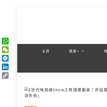
一網睇盡 八家大成
W
主頁
健康+
h
W
a
e
M
t
C
e
L
s
h
s
i
A
C
a
s
n
p
o
t
e
k
p
p
n
e
y
g
d