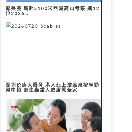
鄺美雲 親赴5100米西藏高山考察 攜12
位2026…
深圳疥瘡大爆發 港人北上浸溫泉按摩勁
易中招 寄生蟲鑽入皮膚惹全家