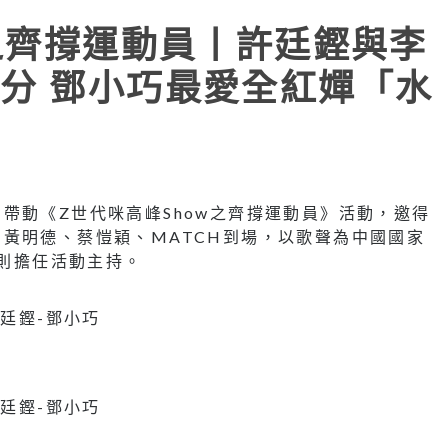
w之齊撐運動員丨許廷鏗與李
分 鄧小巧最愛全紅嬋「水
帶動《Z世代咪高峰Show之齊撐運動員》活動，邀得
黃明德、蔡愷穎、MATCH到場，以歌聲為中國國家
Y則擔任活動主持。