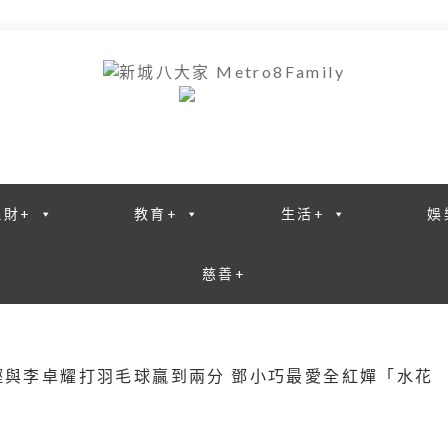
理財+
教育+
生活+
娛
慈善+