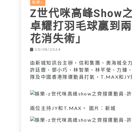
L
娛樂+
e
I
Z世代咪高峰Sho
i
r
n
n
卓耀打羽毛球贏到兩
k
花消失術」
10/08/2024
由新城知訊台主辦，信和集團、奧海城全力
許廷鏗、鄧小巧、林智樂、林芊瑩、力臻、
隊及中國香港隊運動員打氣，T.MAX和J
兩位主持JY和T.MAX。 圖片：新城