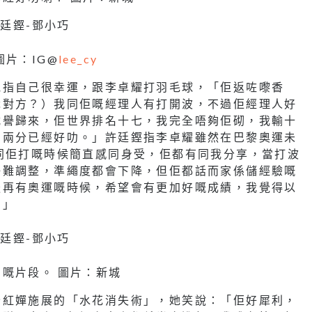
片：IG@
lee_cy
他指自己很幸運，跟李卓耀打羽毛球，「佢返咗嚟香
識對方？）我同佢嘅經理人有打開波，不過佢經理人好
載譽歸來，佢世界排名十七，我完全唔夠佢砌，我輸十
到兩分已經好叻。」許廷鏗指李卓耀雖然在巴黎奧運未
同佢打嘅時候簡直感同身受，佢都有同我分享，當打波
好難調整，準繩度都會下降，但佢都話而家係儲經驗嘅
後再有奧運嘅時候，希望會有更加好嘅成績，我覺得以
。」
嘅片段。 圖片：新城
全紅嬋施展的「水花消失術」，她笑說：「佢好犀利，