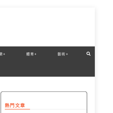
樂+
體育+
藝術+
熱門文章