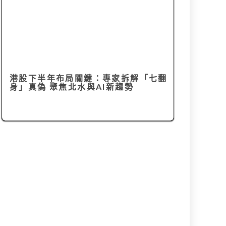
港股下半年布局關鍵：專家拆解「七翻
身」真偽 聚焦北水與AI新趨勢