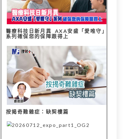
醫療科技日新月異 AXA安盛「愛唯守」
系列確保您的保障跟得上
按揭奇難雜症：缺契樓篇