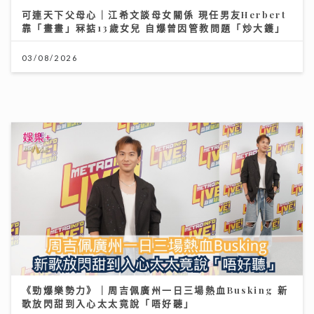
《勁爆樂勢力》｜周吉佩廣州一日三場熱血Busking 新
歌放閃甜到入心太太竟說「唔好聽」
28/07/2026