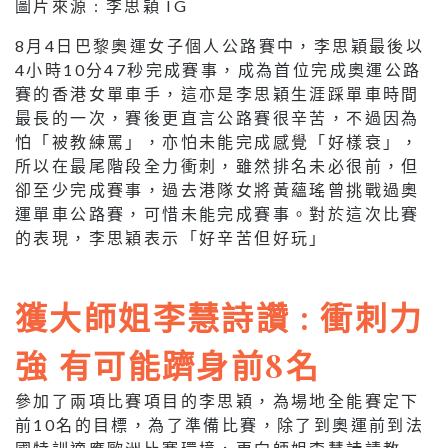
圖片來源 : 李思穎 IG
8月4日巴黎奧運女子個人公路賽中，李思穎最後以
4小時10分47秒完成賽事，成為首位完成奧運公路
賽的香港女單車手，這亦是李思穎生涯踩單車時間
最長的一次，賽後更直言公路賽很辛苦，不過因為
怕「被教練罵」，亦怕未能完成感覺「好樣衰」，
所以在最尾階段全力衝刺，雖然排名未必很前，但
卻至少完成賽事，過去港隊女將黃蘊瑤曾挑戰過奧
運單車公路賽，可惜未能完成賽事。對於這次比賽
的表現，李思穎表示「好辛苦但好玩」
獲大師姐李慧詩讚 : 衝刺力
強 有可能躋身前8名
參加了兩項比賽項目的李思穎，為場地全能賽定下
前10名的目標，為了準備比賽，除了到奧運前到法