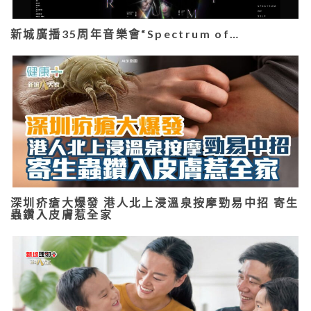
新城廣播35周年音樂會“Spectrum of…
深圳疥瘡大爆發 港人北上浸溫泉按摩勁易中招 寄生
蟲鑽入皮膚惹全家