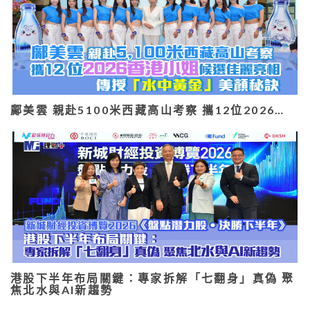
鄺美雲 親赴5100米西藏高山考察 攜12位2026…
港股下半年布局關鍵：專家拆解「七翻身」真偽 聚
焦北水與AI新趨勢