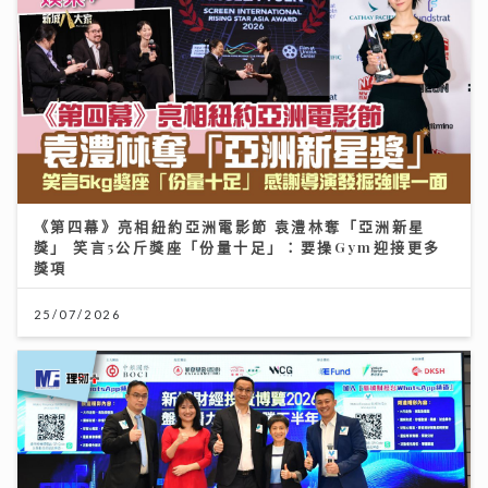
《第四幕》亮相紐約亞洲電影節 袁澧林奪「亞洲新星
獎」 笑言5公斤獎座「份量十足」：要操Gym迎接更多
獎項
25/07/2026