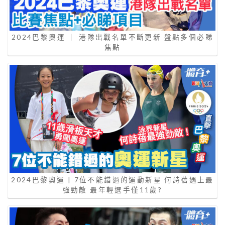
2024巴黎奧運 ｜ 港隊出戰名單不斷更新 盤點多個必睇
焦點
2024巴黎奧運 | 7位不能錯過的運動新星 何詩蓓遇上最
強勁敵 最年輕選手僅11歲?