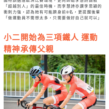
國特訓適應歐洲比賽環境，更向師姐李慧詩請教
「超越別人」的最佳時機，而李慧詩亦讚李思穎的
衝刺力強，認為她有可能躋身前8名，更提醒後輩
「做運動員不需想太多，只需要做好自己就可以」
小二開始為三項鐵人 運動
精神承傳父親