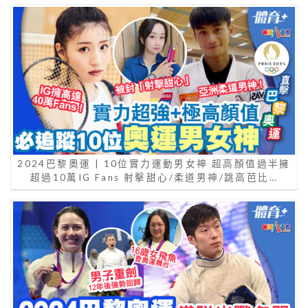
2024巴黎奧運 | 10位實力運動男女神 超高顏值過半擁
超過10萬IG Fans 射擊甜心/柔道男神/跳高芭比…