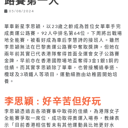
路賽第一人
05/08/2024
單車新星李思穎，以23歲之齡成為首位女單車手完
成奧運公路賽，92人中排名第64位，下周將出戰場
地全能賽，被看好成為車后李慧詩的接班人。雖然
李思穎無法在巴黎奧運公路賽中奪取獎牌，但她在
兩年前其實已代表港隊奪得首面全運會女子公路賽
金牌，早前亦在香港國際場地盃奪得3金1銀1銅的
佳績。而其實李思穎除了單車，也曾接觸過拳道、
欖球及3項鐵人等項目，運動細胞由幼稚園開始培
養。
李思穎 : 好辛苦但好玩
李思穎憑過去各項賽事中取得的佳績，為港隊女子
全能賽爭取一席位，成功取得奧運入場券，教練表
示「目前香港相信暫未有其他運動員比她更好水