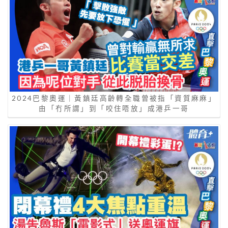
2024巴黎奧運｜黃鎮廷高齡轉全職曾被指「資質麻麻」
由「冇所謂」到「咬住唔放」成港乒一哥