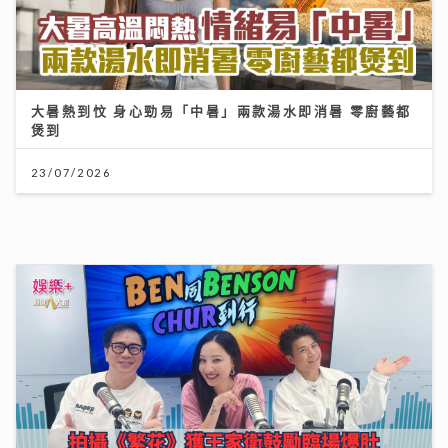
煲到
23/07/2026
《Ben同Benson『Chur』到行》｜拍攝《繁花》獲王
家衛鼓勵臨場爆肚 Yumiko由出道至今不停學習自謔似
龜
25/07/2026