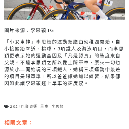
圖片來源 : 李思穎 IG
「小女車神」李思穎的運動細胞由幼稚園開始，自
小接觸跆拳道、欖球，3項鐵人及游泳項目，而李思
穎更表示她的運動基因及「凡是認真」的態度來自
父親。不過李思穎之所以愛上踩單車，原來一切也
源於小二開始玩的三項鐵人，她稱三項運動中最差
的項目是踩單車，所以爸爸讓她加以練習，結果卻
因如此讓李思穎迷上單車的速度感。
2024巴黎奧運
,
單車
,
李思穎
相關文章：