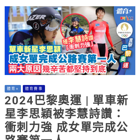
體育+
體育賽事
2024巴黎奧運 | 單車新
星李思穎被李慧詩讚：
衝刺力強 成女單完成公