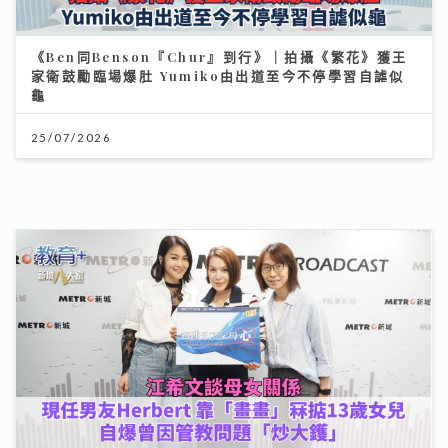
可連天下父母心｜江希文談母女關係 現任男友Herbert
靠「畫畫」冧掂13歲女兒 自爆曾因管教問題「炒大鑊」
03/08/2026