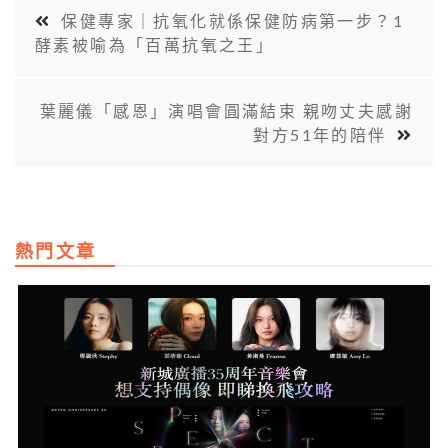
保健專家｜抗氧化就係保健防病第一步？1
酵素被喻為「百萬抗氧之王」
葉麗儀「感恩」演唱會圓滿結束 親吻丈夫感謝
對方51年的陪伴
熱門文章