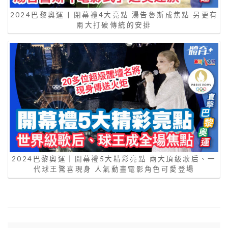
2024巴黎奧運 | 閉幕禮4大亮點 湯告魯斯成焦點 另更有
兩大打破傳統的安排
2024巴黎奧運｜開幕禮5大精彩亮點 兩大頂級歌后、一
代球王驚喜現身 人氣動畫電影角色可愛登場