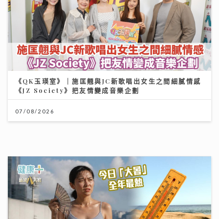
《QK玉瑛室》｜施匡翹與JC新歌唱出女生之間細膩情感
《JZ Society》把友情變成音樂企劃
07/08/2026
大暑熱到忟 身心勁易「中暑」兩款湯水即消暑 零廚藝都