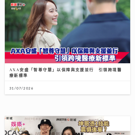
一連13集「賞心悅樂」姚心悅登陸新城夥拍黎莉開咪 師
父吳業坤打頭陣爆錄音室血淚史
08/07/2026
《梨事會》｜唐詩詠讚劇組每日畀足八小時休息 潘燦良
回到舊居彩虹邨拍劇好感觸