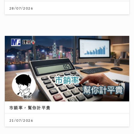
市銷率，幫你計平貴
21/07/2026
憑獨特歌聲完勝過百對手 華納新人Kacey大學畢業即出
道 師姐陳蕾大讚好有魔力
21/07/2026