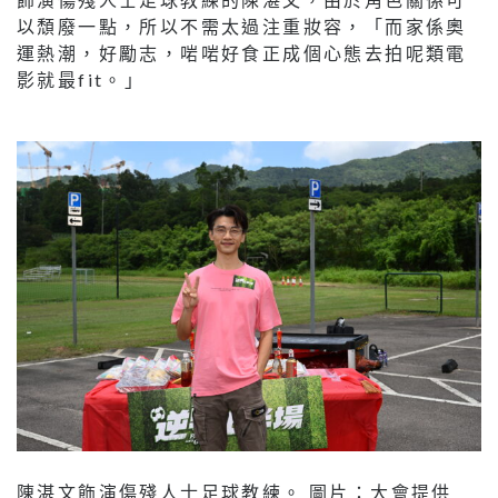
以頹廢一點，所以不需太過注重妝容，「而家係奧
運熱潮，好勵志，啱啱好食正成個心態去拍呢類電
影就最fit。」
陳湛文飾演傷殘人士足球教練。 圖片：大會提供