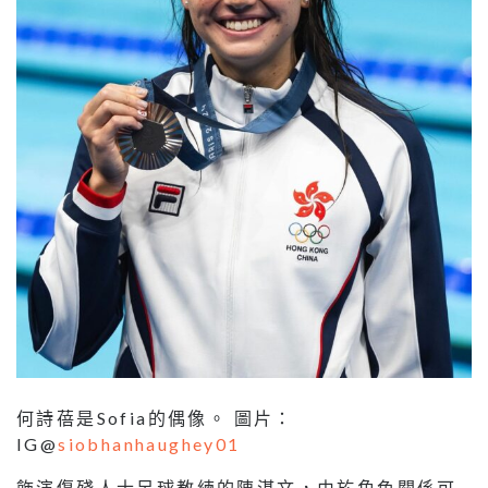
何詩蓓是Sofia的偶像。 圖片：
IG@
siobhanhaughey01
飾演傷殘人士足球教練的陳湛文，由於角色關係可