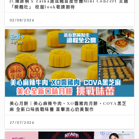
JC陳詠桐 x Zaina施匡翹首度合體Mini Concert 主題
「桐翹社」 校服look敬請期待
02/08/2026
美心月餅｜美心麻辣牛肉、XO醬豬肉月餅、COVA黑芝
麻 全新口味挑戰味蕾 直擊流心奶黃製作
27/07/2026