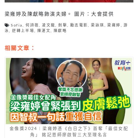
梁雍婷及陳獻略飾演夫婦。 圖片：大會提供
Sofia
,
何詩蓓
,
凌文龍
,
劍擊
,
勵志電影
,
梁詠琪
,
梁雍婷
,
游
泳
,
逆轉上半場
,
陳湛文
,
陳獻略
相關文章：
金像獎2024︱梁雍婷憑《白日之下》首奪「最佳女配
角」 銘記恩師廖啟智三大至理名言