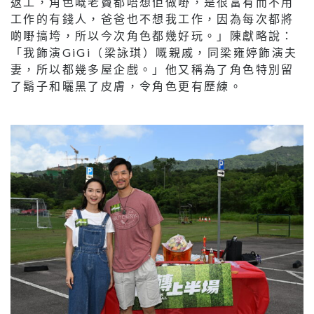
返工，角色嘅老竇都唔想佢做嘢，是很富有而不用
工作的有錢人，爸爸也不想我工作，因為每次都將
啲嘢搞垮，所以今次角色都幾好玩。」陳獻略說：
「我飾演GiGi（梁詠琪）嘅親戚，同梁雍婷飾演夫
妻，所以都幾多屋企戲。」他又稱為了角色特別留
了鬍子和曬黑了皮膚，令角色更有歷練。