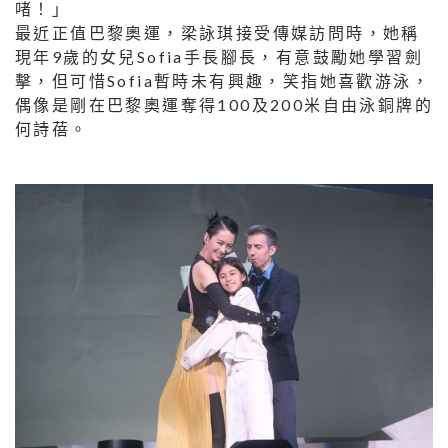
啫！」
最近正值巴黎奧運，梁詠琪接受傳媒訪問時，她稱
現年9歲的女兒Sofia手長腳長，有意鼓勵她學習劍
擊，但可惜Sofia暫時未有興趣，笑指她喜歡游泳，
偶像是剛在巴黎奧運奪得100及200米自由泳銅牌的
何詩蓓。