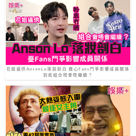
花姐逼供AnsonLo落妝剖白 擔心Fans鬥爭影響成員關係
到底組合唔會唔繼續？