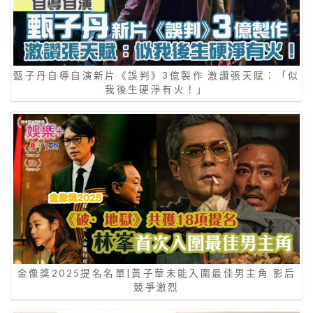
甄子丹自導自演新片《誤判》3億製作 激讚張天賦：「似
我後生硬淨有火！」
金像獎2025提名名單|黃子華未能入圍最佳男主角 影后
競爭激烈