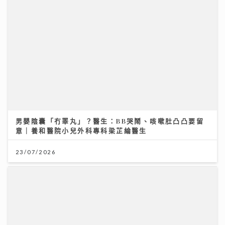
男嬰陰囊「冇睪丸」？醫生：BB哭鬧、咳嗽肚凸凸要留
意｜養和醫院小兒外科專科梁芷綸醫生
23/07/2026