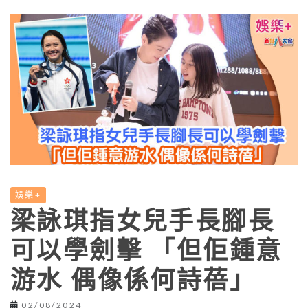
娛樂+
梁詠琪指女兒手長腳長
可以學劍擊 「但佢鍾意
游水 偶像係何詩蓓」
02/08/2024