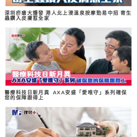
深圳疥瘡大爆發 港人北上浸溫泉按摩勁易中招 寄生
蟲鑽入皮膚惹全家
醫療科技日新月異 AXA安盛「愛唯守」系列確保
您的保障跟得上