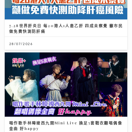
7.28世界肝炎日 每20港人1人患乙肝 四成未察覺 籲市民
做免費快測防肝癌
28/07/2026
唱作歌手林暐竣西九開Mini Live 換足5套戰衣翻唱偶像
金曲 好happy