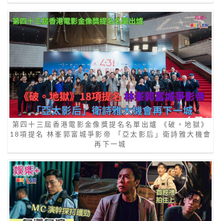
第四十三屆香港電影金像獎提名名單出爐 《破。地獄》
18項提名 林峯郭富城爭影帝 「亞太影后」衛詩雅大機會
再下一城