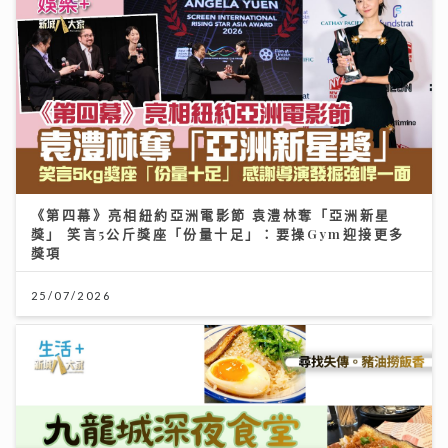
《第四幕》亮相紐約亞洲電影節 袁澧林奪「亞洲新星
獎」 笑言5公斤獎座「份量十足」：要操Gym迎接更多
獎項
25/07/2026