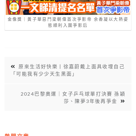
金像獎｜黃子華惡鬥梁朝偉首次爭影帝 余香凝以大熱姿
態順利入圍爭影后
原來生活好快樂丨徐嘉蔚戴上面具收埋自己
「可能我有少少天生黑面」
2024巴黎奧運｜女子乒乓球單打決賽 孫穎
莎、陳夢3年後再爭金