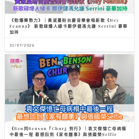
《勁爆樂勢力》｜黃淑蔓盼台慶音樂會唱新歌《Hey
Feanna》 新歌碌爆人緣卡鄭伊健馮允謙 Serrini 豪華
加持
31/07/2026
《Ben同Benson『Chur』到行》｜袁文傑憶亡母病榻
中最後一程 最想回到《家有囍事》與張國榮Selfie