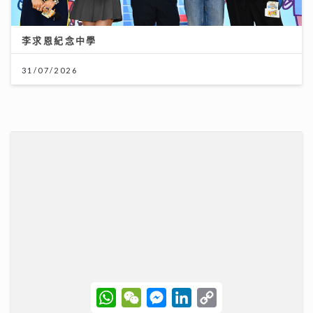
31/07/2026
Chill圓夢｜馮允謙首個全英文歌音樂會 近千Fans企住
撐震撼全場 宣布好消息新碟出「彩膠」
10/07/2026
W
W
M
L
C
h
e
e
i
o