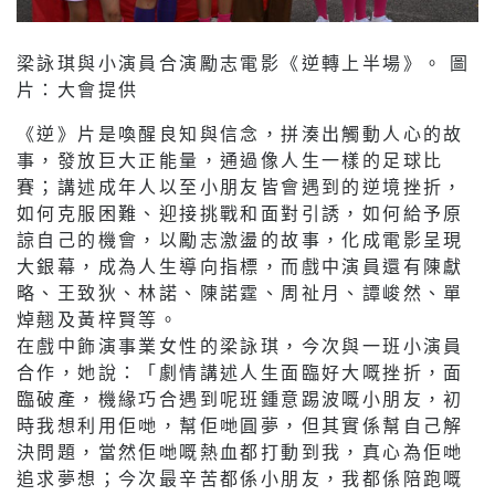
梁詠琪與小演員合演勵志電影《逆轉上半場》。 圖
片：大會提供
《逆》片是喚醒良知與信念，拼湊出觸動人心的故
事，發放巨大正能量，通過像人生一樣的足球比
賽；講述成年人以至小朋友皆會遇到的逆境挫折，
如何克服困難、迎接挑戰和面對引誘，如何給予原
諒自己的機會，以勵志激盪的故事，化成電影呈現
大銀幕，成為人生導向指標，而戲中演員還有陳獻
略、王致狄、林諾、陳諾霆、周祉月、譚峻然、單
焯翹及黃梓賢等。
在戲中飾演事業女性的梁詠琪，今次與一班小演員
合作，她說：「劇情講述人生面臨好大嘅挫折，面
臨破產，機緣巧合遇到呢班鍾意踢波嘅小朋友，初
時我想利用佢哋，幫佢哋圓夢，但其實係幫自己解
決問題，當然佢哋嘅熱血都打動到我，真心為佢哋
追求夢想；今次最辛苦都係小朋友，我都係陪跑嘅