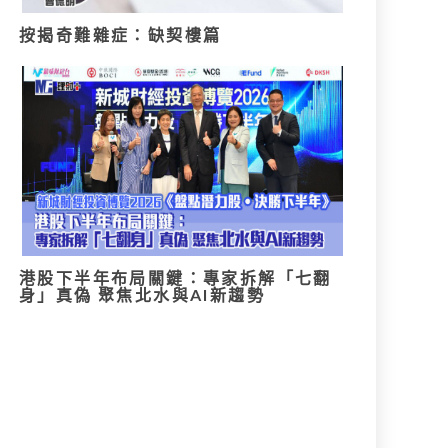
按揭奇難雜症：缺契樓篇
港股下半年布局關鍵：專家拆解「七翻
身」真偽 聚焦北水與AI新趨勢