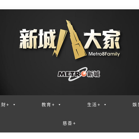
理財+
教育+
生活+
娛
慈善+