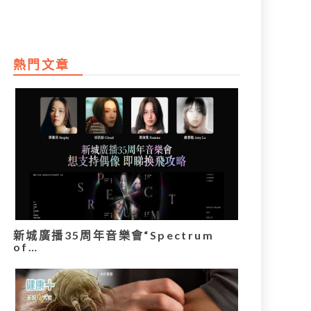
熱門文章
新城廣播35周年音樂會“Spectrum
of…