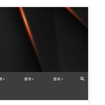
樂+
體育+
藝術+