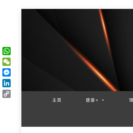
W
一網睇盡 八家大成
h
W
a
e
M
t
C
e
L
s
h
s
i
主頁
健康+
A
C
a
s
n
p
o
t
e
k
p
p
n
e
y
g
d