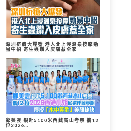
深圳疥瘡大爆發 港人北上浸溫泉按摩勁
易中招 寄生蟲鑽入皮膚惹全家
鄺美雲 親赴5100米西藏高山考察 攜12
位2026…