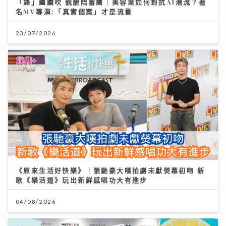
「鋒」繼續吹 靚靚陪審團 | 美容業如何對抗AI潮流？著
名MV導演:「真實個案」才是流量
23/07/2026
《原來生活好快樂》｜張馳豪大嘆拍劇未獻熒幕初吻 新
歌《樂活道》玩出新鮮感唱功大有進步
04/08/2026