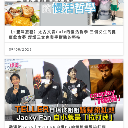
【#豐味旅程】太古文青Cafe的慢活哲學 三個女生的健
康飲食夢 煙燻三文魚與手撕豬的堅持
09/08/2026
動漫節2026｜TELLER自爆F.1被姐姐鏟髮染紅頭