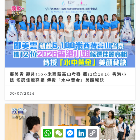
鄺美雲 親赴5100米西藏高山考察 攜12位2026 香港小
姐 候選佳麗亮相 傳授「水中黃金」美顏秘訣
30/07/2026
W
W
M
L
C
h
e
e
i
o