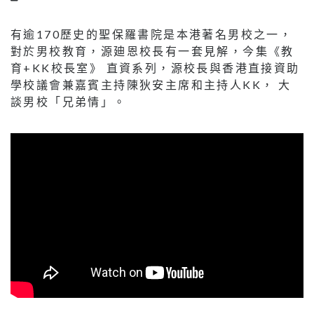
有逾170歷史的聖保羅書院是本港著名男校之一，
對於男校教育，源廸恩校長有一套見解，今集《教
育+KK校長室》 直資系列，源校長與香港直接資助
學校議會兼嘉賓主持陳狄安主席和主持人KK， 大
談男校「兄弟情」。