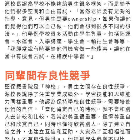
源校長認為學校不能夠給男生很多框架，而是給予
他們很多空間和自由嘗試，「當然老師要有足夠的
指導、意見，但男生需要ownership，如果你讓他
們覺得他們可以自己做，他們會想到很多不同的想
法。」他舉例學校很多活動由學生負責，包括陸運
會、水運會、入學講座、學生會、領袖生會等等，
「我經常說有時要給他們機會做一些傻事，讓他在
當中有機會去試，在錯誤中學習。」
同輩間存良性競爭
聖保羅書院是「神校」，男生之間存在良性競爭，
源校長說除了注重學業成績外，學習技能和思維能
力同樣重要。他認為保持學校良性競爭，需要培養
他們的自信，「當他肯定自己的時候，就不會和別
人去計較和比較，我常說尊重很重要，懂得尊重自
己和欣賞自己，同時也懂得欣賞別人，除了建立自
信之外，也建立互信和互助，大家為了互相福祉而
努力，才有良性競爭。」他提到學生參與不同比