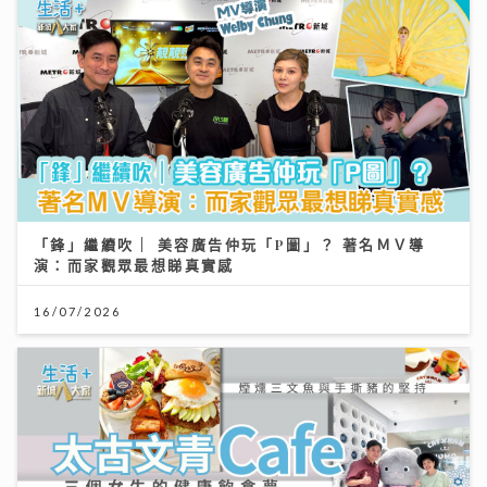
「鋒」繼續吹 | 美容廣告仲玩「P圖」？ 著名ＭＶ導
演：而家觀眾最想睇真實感
16/07/2026