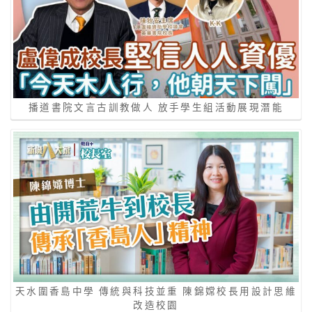
播道書院文言古訓教做人 放手學生組活動展現潛能
天水圍香島中學 傳統與科技並重 陳錦嫦校長用設計思維
改造校園