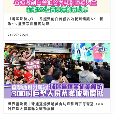
《灣區聲勢力》｜谷婭溦剖白曾低谷內耗到懷疑人生 新
歌MV搵黃宗澤義氣助陣
16/07/2026
世界盃決賽｜球迷逼爆黃埔美食坊直擊西班牙奪冠 300
吋巨型大屏幕睇入球勁震撼