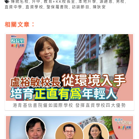
傳統名校
,
升中
,
教育+KK校長室
,
本地升學
,
源廸恩
,
男校
,
直資中學
,
直資學校
,
聖保羅書院
,
訪談節目
,
陳狄安
相關文章：
港青基信書院儼如國際學校 發揮直資學校四大優勢