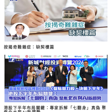
按揭奇難雜症：缺契樓篇
港股下半年布局關鍵：專家拆解「七翻身」真偽 聚
焦北水與AI新趨勢