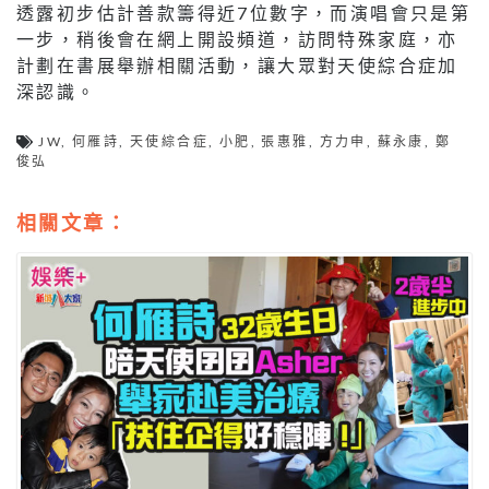
透露初步估計善款籌得近7位數字，而演唱會只是第
一步，稍後會在網上開設頻道，訪問特殊家庭，亦
計劃在書展舉辦相關活動，讓大眾對天使綜合症加
深認識。
JW
,
何雁詩
,
天使綜合症
,
小肥
,
張惠雅
,
方力申
,
蘇永康
,
鄭
俊弘
相關文章：