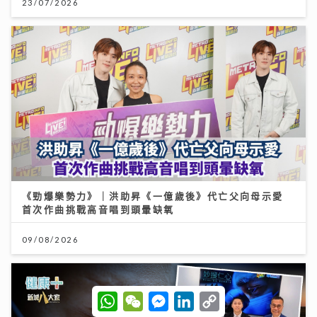
23/07/2026
《勁爆樂勢力》｜洪助昇《一億歲後》代亡父向母示愛
首次作曲挑戰高音唱到頭暈缺氧
09/08/2026
W
W
M
L
C
h
e
e
i
o