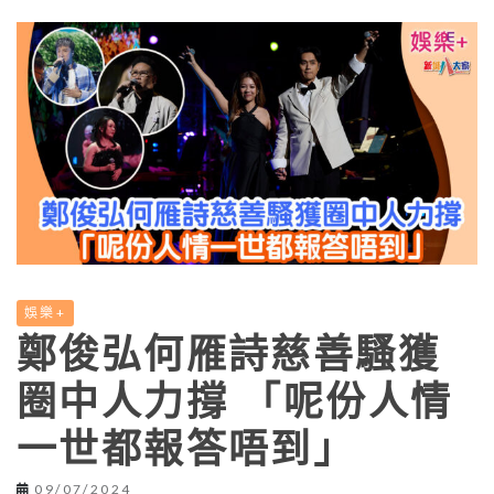
娛樂+
鄭俊弘何雁詩慈善騷獲
圈中人力撐 「呢份人情
一世都報答唔到」
09/07/2024