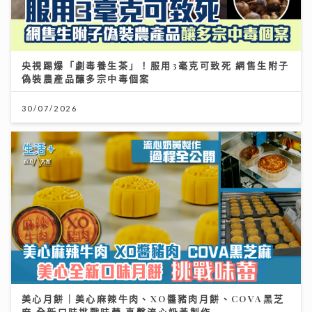
央視踢爆「劇毒養生茶」！服用3毫克可致死 網售生附子
偽裝農產品釀多宗中毒個案
30/07/2026
美心月餅｜美心麻辣牛肉、XO醬豬肉月餅、COVA黑芝
麻 全新口味挑戰味蕾 直擊流心奶黃製作