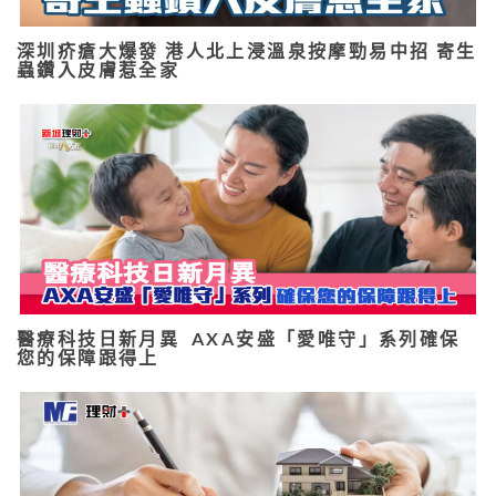
深圳疥瘡大爆發 港人北上浸溫泉按摩勁易中招 寄生
蟲鑽入皮膚惹全家
醫療科技日新月異 AXA安盛「愛唯守」系列確保
您的保障跟得上