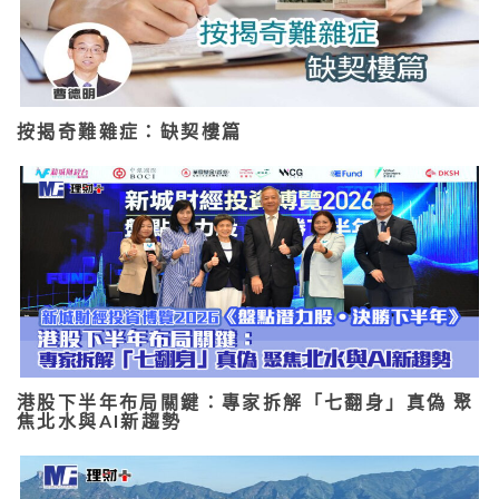
按揭奇難雜症：缺契樓篇
港股下半年布局關鍵：專家拆解「七翻身」真偽 聚
焦北水與AI新趨勢