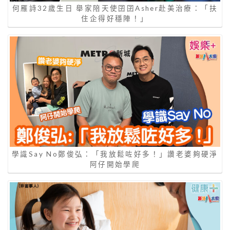
何雁詩32歲生日 舉家陪天使囝囝Asher赴美治療：「扶
住企得好穩陣！」
學識Say No鄭俊弘：「我放鬆咗好多！」讚老婆夠硬淨
阿仔開始學爬