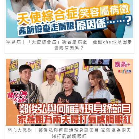
罕見病｜「天使綜合症」笑容屬病徵 產檢check基因走
漏眼原因係？
開心大派對 | 鄭俊弘與何雁詩現身錄節目 家燕姐為兩夫
婦打氣感觸眼紅