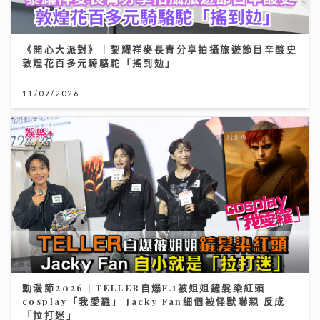
《開心大派對》｜黎耀祥麥長青分享拍攝旅遊節目辛酸史
敦煌花百多元騎駱駝「搖到攰」
11/07/2026
動漫節2026｜TELLER自爆F.1被姐姐鏟髮染紅頭
cosplay「我愛羅」 Jacky Fan細個被怪獸嚇親 反成
「拉打迷」