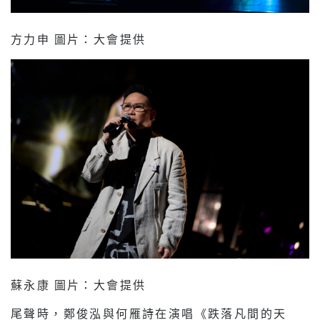
方力申 圖片：大會提供
蘇永康 圖片：大會提供
尾聲時，鄭俊泓與何雁詩在演唱《跌落凡間的天