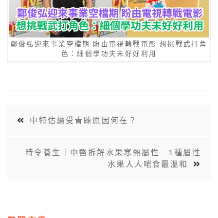
鄭俊弘迎來事業空檔期 盼由電視轉戰電影 想挑戰武打角
色：細個學功夫未好好利用
中特估續受青睞原因何在？
時令養生｜中醫拆解水果寒熱屬性 1種屬性
水果人人啱食最溫和