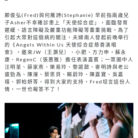
鄭俊弘(Fred)與何雁詩(Stephanie) 早前指兩歲兒
子Asher不幸確診患上「天使綜合症」，面臨發育
遲緩、語言障礙及嚴重功能障礙等重重挑戰，為了
引起大眾對這個病的關注，夫婦兩人發起前晚舉行
的《Angels Within Us 天使綜合症慈善演唱
會》，邀來JW（王灝兒）、小肥、方力申，蘇永
康、RegenC（張惠雅）擔任表演嘉賓；一眾圈中人
汪明荃、薛家燕、樂易玲、黎諾懿、麥明詩與老公
盛勁為、陳瀅、蔡思貝、賴蔚玲、陳嘉寶、吳嘉
禧、郭柏妍等，得到大家的支持，Fred坦言這份人
情，一世也報答不了！