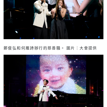
鄭俊弘和何雁詩辦行的慈善騷。 圖片：大會提供