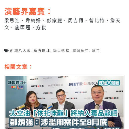
演藝界
嘉賓：
梁思浩、韋綺姍、彭家麗、周吉佩、曾比特、詹天
文、施匡翹、方俊
新城八大家
,
新春團拜
,
節目巡禮
,
農曆新年
,
龍年
相關文章：