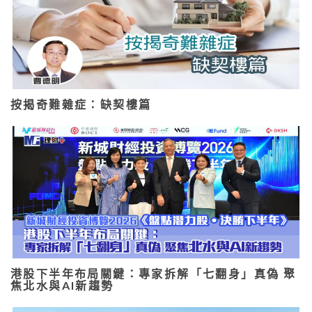
按揭奇難雜症：缺契樓篇
港股下半年布局關鍵：專家拆解「七翻身」真偽 聚
焦北水與AI新趨勢