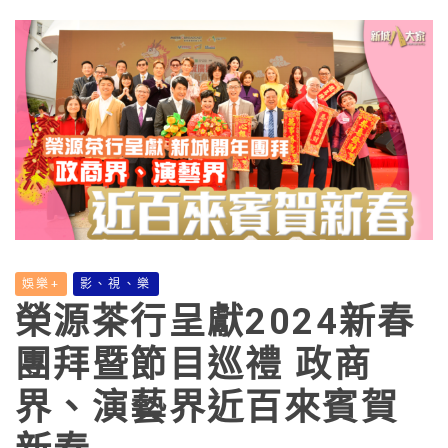
娛樂+
影、視、樂
榮源茶行呈獻2024新春
團拜暨節目巡禮 政商
界、演藝界近百來賓賀