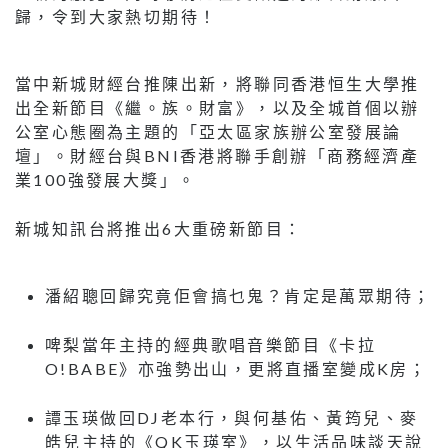
歸，令到大家熱切期待！
當中新城財經台推陳出新，將聯同香港恒生大學推
出全新節目《繼。族。財富》，以及全城首個以辦
公室心態圈為主題的「亞太區家族辦公室發展論
壇」。財經台與BNI香港將聯手創辦「商務經濟產
業100強發展大獎」。
新城知訊台將推出6大重磅新節目：
潘紹聰回歸究竟佢會搞乜鬼？肯定是萬眾期待；
啤梨當年主持的經典歌唱音樂節目《卡拉
O!BABE》亦強勢出山，更將直播室變成K房；
譚玉瑛做回DJ老本行，與何基佑、黃筠兒、麥
皓兒主持的《QK玉瑛室》，以生活品味談天說