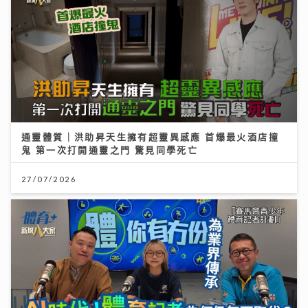
通靈體質｜洪助昇天生擁有超靈異感應 首爆最火酒店撞
鬼 第一次打開通靈之門 驚見同學死亡
27/07/2026