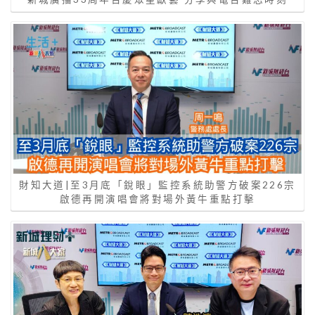
財知大道|至3月底「銳眼」監控系統助警方破案226宗
啟德再開演唱會將對場外黃牛重點打擊