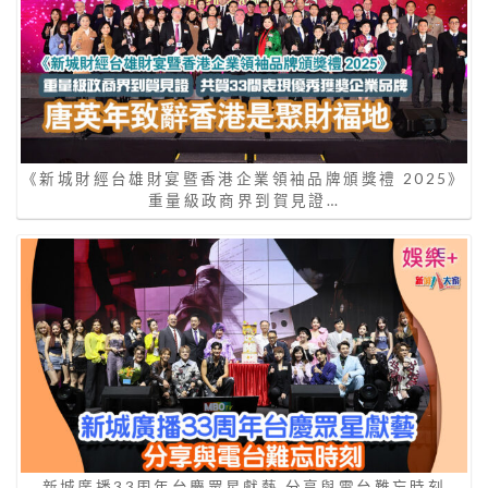
《新城財經台雄財宴暨香港企業領袖品牌頒獎禮 2025》
重量級政商界到賀見證…
新城廣播33周年台慶眾星獻藝 分享與電台難忘時刻