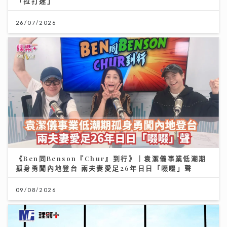
「拉打迷」
26/07/2026
《Ben同Benson『Chur』到行》｜袁潔儀事業低潮期
孤身勇闖內地登台 兩夫妻愛足26年日日「啜啜」聲
09/08/2026