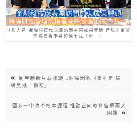
財知大道|金融科技代表團訪問中東成果豐碩 跨境財富管
理規模香港將超瑞士成「世一」
周星馳新片惹熱議 1個原因收同事利是 被
網民批「孤寒」
圓玄一中改革校本課程 推動正向教育曾遇兩大
困難