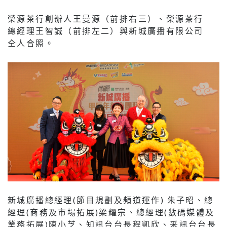
榮源茶行創辦人王曼源（前排右三）、榮源茶行
總經理王智誠（前排左二）與新城廣播有限公司
仝人合照。
新城廣播總經理(節目規劃及頻道運作) 朱子昭、總
經理(商務及市場拓展)梁耀宗、總經理(數碼媒體及
業務拓展)陳小芝、知訊台台長程凱欣、釆訊台台長