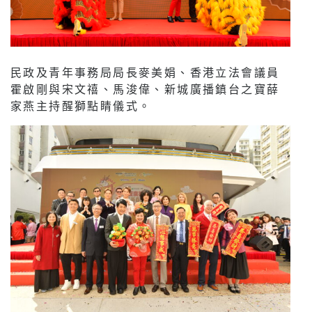
民政及青年事務局局長麥美娟、香港立法會議員
霍啟剛與宋文禧、馬浚偉、新城廣播鎮台之寶薛
家燕主持醒獅點睛儀式。