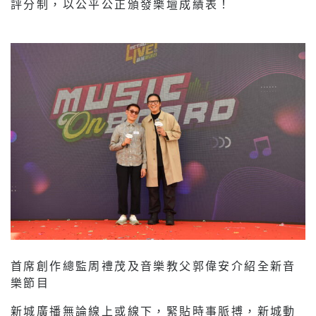
評分制，以公平公正頒發樂壇成績表！
首席創作總監周禮茂及音樂教父郭偉安介紹全新音
樂節目
新城廣播無論線上或線下，緊貼時事脈搏，新城動