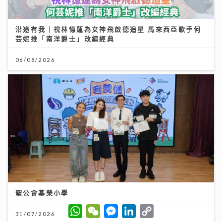
沿途有我｜視林憶蓮為女神飛啟德追星 馬來西亞歌手何
芸妮推「南洋爵士」改編經典
06/08/2026
聖公會基榮小學
W
W
M
L
C
31/07/2026
h
e
e
i
o