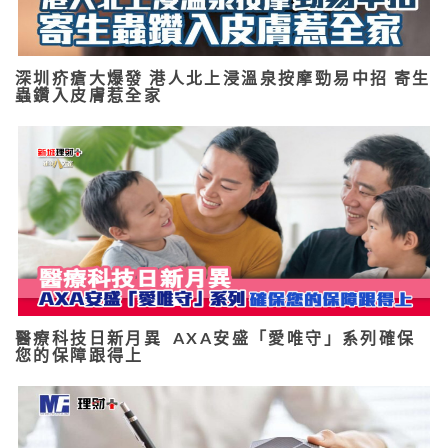
深圳疥瘡大爆發 港人北上浸溫泉按摩勁易中招 寄生
蟲鑽入皮膚惹全家
醫療科技日新月異 AXA安盛「愛唯守」系列確保
您的保障跟得上