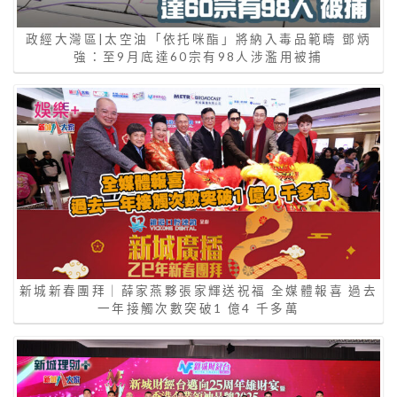
政經大灣區|太空油「依托咪酯」將納入毒品範疇 鄧炳
強：至9月底達60宗有98人涉濫用被捕
新城新春團拜｜薛家燕夥張家輝送祝福 全媒體報喜 過去
一年接觸次數突破1 億4 千多萬