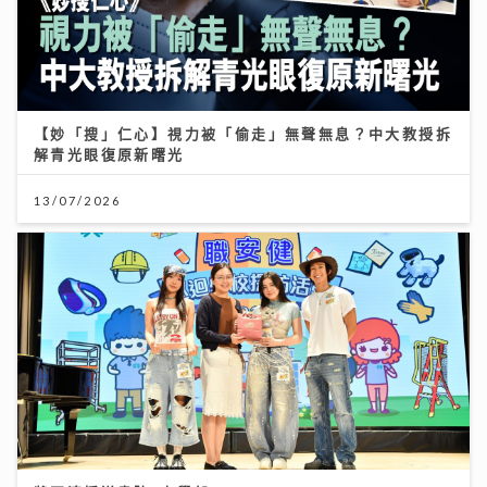
【妙「搜」仁心】視力被「偷走」無聲無息？中大教授拆
解青光眼復原新曙光
13/07/2026