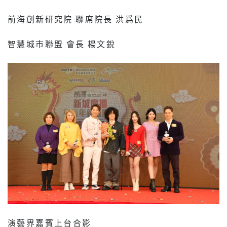
前海創新研究院 聯席院長 洪爲民
智慧城市聯盟 會長 楊文銳
演藝界嘉賓上台合影