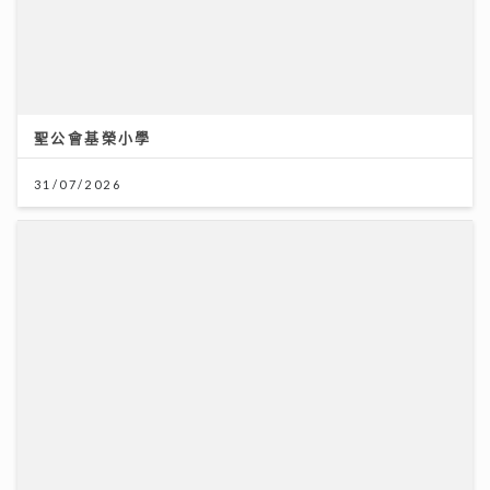
Chill圓夢｜馮允謙首個全英文歌音樂會 近千Fans企住
撐震撼全場 宣布好消息新碟出「彩膠」
10/07/2026