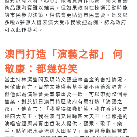
但對於有人將「心心」跟淘寶貨作比較，她笑言藝
術品跟淘寶難以媲美，但如果政府在揀選活動時能
讓巿民參與決策，相信會更貼近巿民需要。她又以
多啦A夢無人機表演大受巿民歡迎為例，認為政府
可以此作參考。
澳門打造「演藝之都」 何
敬康：都幾好笑
當主持林潔瑩問及現時文藝盛事基金的審批情況，
何敬康直言，目前文藝盛事基金並不涵蓋演唱會，
但他認為演唱會是盛事重要一環，可以帶動整個零
售業，對於近日澳門特區政府有意打造「演藝之
都」，他直言：「我覺得都幾好笑，我在香港又是
睇四大天王，我在澳門又是睇四大天王，但那邊的
演唱會經濟其實由香港人提供，觀眾、歌手、樂
手，點解肥水要流別人田呢？」而有曾參觀展覽的