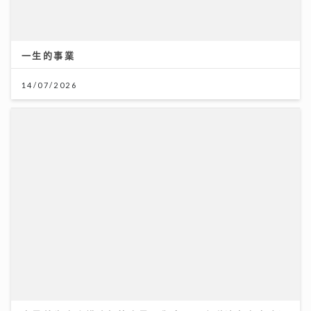
大暑養生｜吹錯冷氣比中暑更傷身！一文睇清老中青降溫
法
23/07/2026