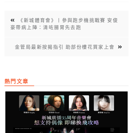
《新城體育會》丨參與跑步機挑戰賽 安俊
豪帶病上陣：清咗腸胃先去跑
金管局最新按揭指引 助部份樓花買家上會
熱門文章