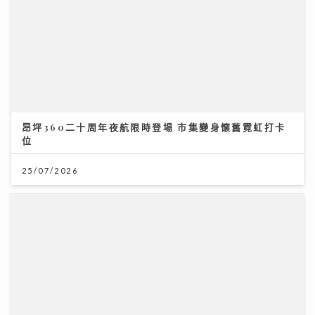
昂坪360二十周年夜航限時登場 市集變身懷舊霓虹打卡
位
25/07/2026
聖公會基榮小學
31/07/2026