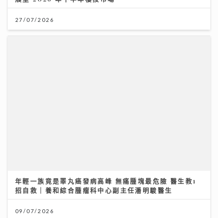
年輕一族竟是睪丸癌發病高峰 無痛腫塊最危險 醫生教1
招自救｜養和綜合腫瘤科中心副主任潘明駿醫生
09/07/2026