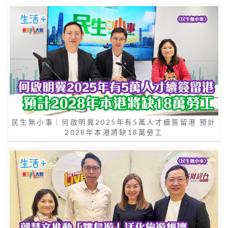
民生無小事｜何啟明冀2025年有5萬人才續簽留港 預計
2028年本港將缺18萬勞工