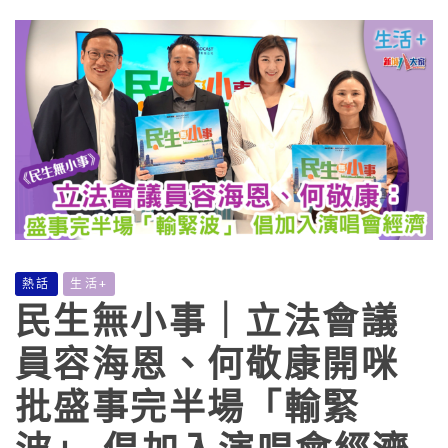
熱話
生活+
民生無小事｜立法會議
員容海恩、何敬康開咪
批盛事完半場「輸緊