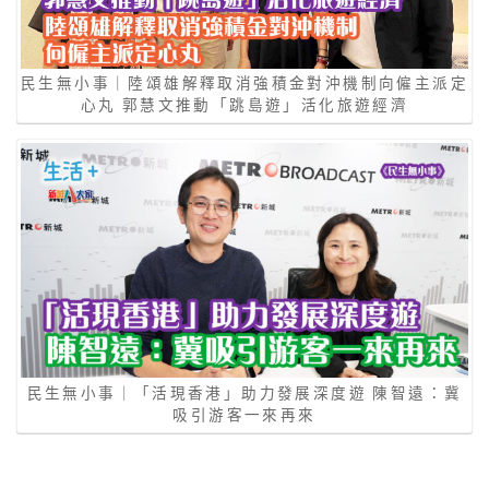
民生無小事｜陸頌雄解釋取消強積金對沖機制向僱主派定
心丸 郭慧文推動「跳島遊」活化旅遊經濟
民生無小事｜「活現香港」助力發展深度遊 陳智遠：冀
吸引游客一來再來