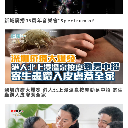
新城廣播35周年音樂會“Spectrum of…
深圳疥瘡大爆發 港人北上浸溫泉按摩勁易中招 寄生
蟲鑽入皮膚惹全家