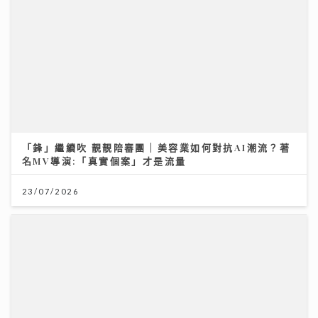
「鋒」繼續吹 靚靚陪審團 | 美容業如何對抗AI潮流？著
名MV導演:「真實個案」才是流量
23/07/2026
AXA 安盛嶄新三步財富管理方案 迎接長壽年代