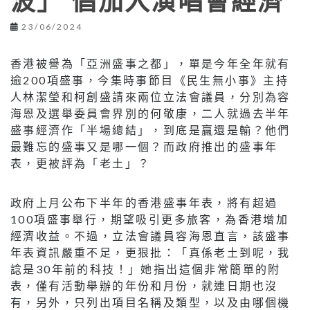
波」 倡加入演唱會經濟
23/06/2024
香港被譽為「亞洲盛事之都」，單是今年全年就有
逾200項盛事，今集時事節目《民生無小事》主持
人林潔瑩和柯創盛請來兩位立法會議員，分別為容
海恩及選舉委員會界別的何敬康，二人就過去半年
盛事經濟作「半場總結」，到底是贏還是輸？他們
最難忘的盛事又是哪一個？而政府推出的盛事年
表，更被評為「老土」？
政府上月公布下半年的香港盛事年表，將有超過
100項盛事舉行，期望吸引更多旅客，為香港增加
經濟收益。不過，立法會議員容海恩直言，該盛事
年表資訊嚴重不足，更狠批：「真係老土到呢，我
諗是30年前的科技！」她指出這個非常簡單的附
表，僅有活動舉辦的年份和月份，就連日期也沒
有，另外，只列出項目名稱及類型，以及由哪個機