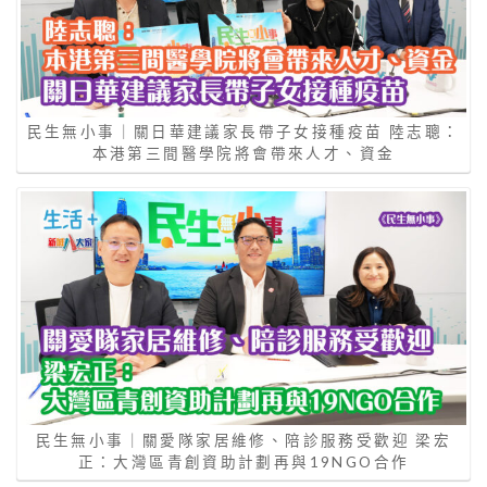
民生無小事｜關日華建議家長帶子女接種疫苗 陸志聰：
本港第三間醫學院將會帶來人才、資金
民生無小事｜關愛隊家居維修、陪診服務受歡迎 梁宏
正：大灣區青創資助計劃再與19NGO合作