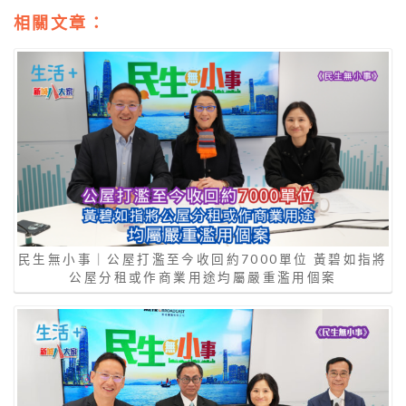
相關文章：
民生無小事｜公屋打濫至今收回約7000單位 黃碧如指將
公屋分租或作商業用途均屬嚴重濫用個案