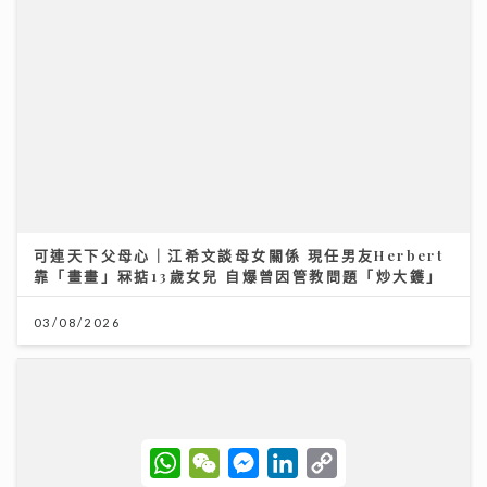
可連天下父母心｜江希文談母女關係 現任男友Herbert
靠「畫畫」冧掂13歲女兒 自爆曾因管教問題「炒大鑊」
03/08/2026
W
W
M
L
C
h
e
e
i
o