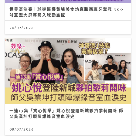
世界盃決賽｜球迷逼爆黃埔美食坊直擊西班牙奪冠 300
吋巨型大屏幕睇入球勁震撼
20/07/2026
一連13集「賞心悅樂」姚心悅登陸新城夥拍黎莉開咪 師
父吳業坤打頭陣爆錄音室血淚史
08/07/2026