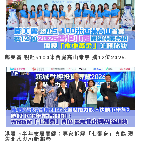
鄺美雲 親赴5100米西藏高山考察 攜12位2026…
港股下半年布局關鍵：專家拆解「七翻身」真偽 聚
焦北水與AI新趨勢