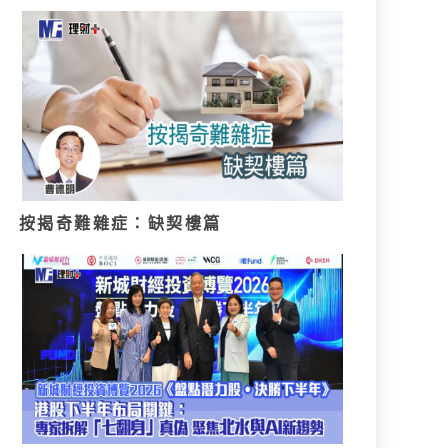
按揭奇難雜症：缺契樓篇