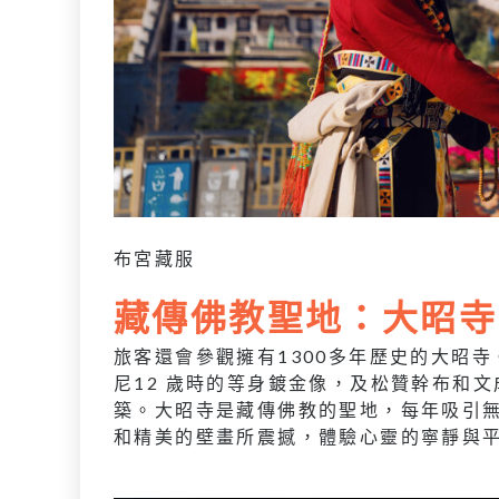
布宮藏服
藏傳佛教聖地：大昭寺
旅客還會參觀擁有1300多年歷史的大昭
尼12 歲時的等身鍍金像，及松贊幹布和
築。大昭寺是藏傳佛教的聖地，每年吸引
和精美的壁畫所震撼，體驗心靈的寧靜與