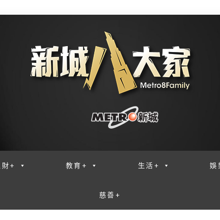
理財+
教育+
生活+
娛
慈善+