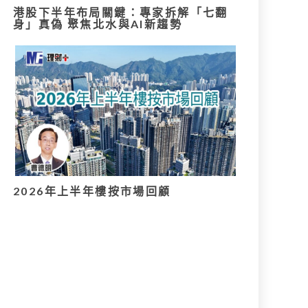
港股下半年布局關鍵：專家拆解「七翻
身」真偽 聚焦北水與AI新趨勢
2026年上半年樓按市場回顧