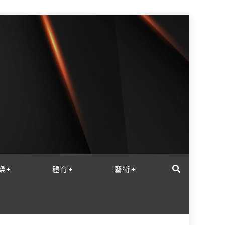
樂+
體育+
藝術+