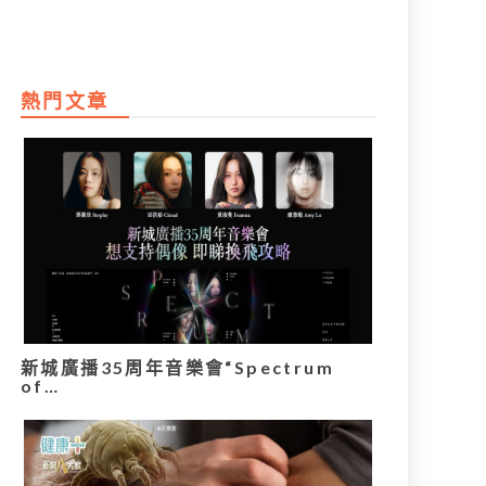
熱門文章
新城廣播35周年音樂會“Spectrum
of…