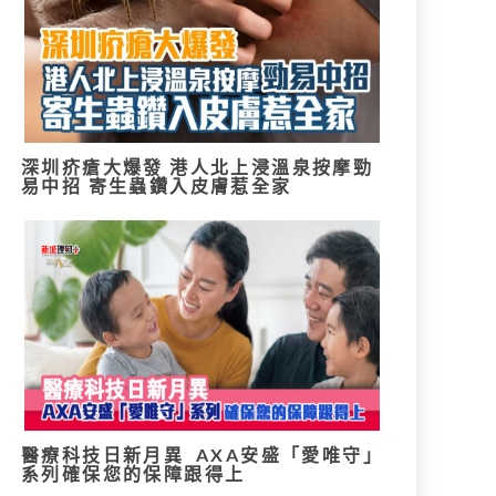
深圳疥瘡大爆發 港人北上浸溫泉按摩勁
易中招 寄生蟲鑽入皮膚惹全家
醫療科技日新月異 AXA安盛「愛唯守」
系列確保您的保障跟得上