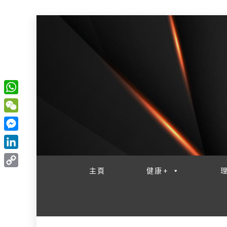
W
一網睇盡 八家大成
h
W
a
e
M
t
C
e
L
s
h
s
i
主頁
健康+
A
C
a
s
n
p
o
t
e
k
p
p
n
e
y
g
d