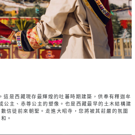
寺。這是西藏現存最輝煌的吐蕃時期建築，供奉有釋迦牟
文成公主、赤尊公主的塑像。也是西藏最早的土木結構建
無數信徒前來朝聖。走進大昭寺，您將被其莊嚴的氛圍
平和。