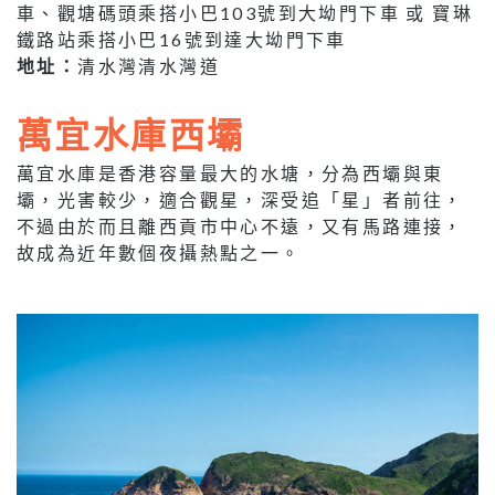
車、觀塘碼頭乘搭小巴103號到大坳門下車 或 寶琳
鐵路站乘搭小巴16號到達大坳門下車
地址：
清水灣清水灣道
萬宜水庫西壩
萬宜水庫是香港容量最大的水塘，分為西壩與東
壩，光害較少，適合觀星，深受追「星」者前往，
不過由於而且離西貢市中心不遠，又有馬路連接，
故成為近年數個夜攝熱點之一。