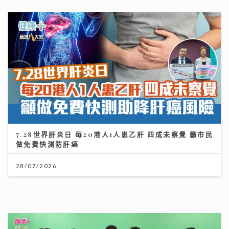
《開心大派對》｜黎耀祥麥長青分享拍攝旅遊節目辛酸史
敦煌花百多元騎駱駝「搖到攰」
11/07/2026