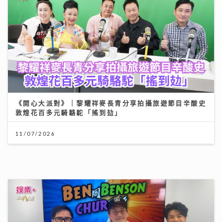
《Ben同Benson『Chur』到行》｜袁文傑憶亡母病榻
中最後一程 最想回到《家有囍事》與張國榮Selfie
17/07/2026