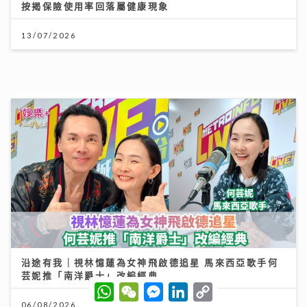
沿途有我｜歐陽德勛、陳德彰「同屆新秀」重聚 陳德彰
爆黃耀光曾邀重組Raidas 大讚晚安莉莉主音Sinnie及
黃淑蔓
23/07/2026
2026年上半年樓按市場回顧
20/07/2026
W
W
M
L
C
h
e
e
i
o