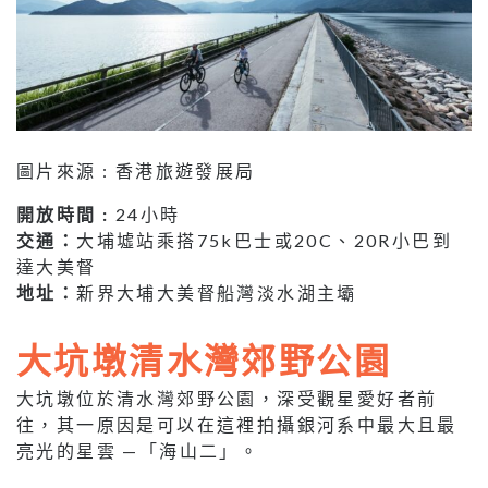
圖片來源 : 香港旅遊發展局
開放時間 :
24小時
交通：
大埔墟站乘搭75k巴士或20C、20R小巴到
達大美督
地址：
新界大埔大美督船灣淡水湖主壩
大坑墩清水灣郊野公園
大坑墩位於清水灣郊野公園，深受觀星愛好者前
往，其一原因是可以在這裡拍攝銀河系中最大且最
亮光的星雲 —「海山二」。