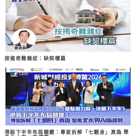
按揭奇難雜症：缺契樓篇
港股下半年布局關鍵：專家拆解「七翻身」真偽 聚