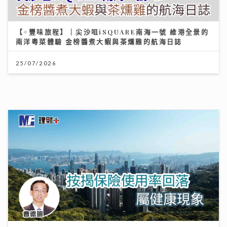
沿途有我｜視林憶蓮為女神飛啟德追星 馬來西亞歌手何
芸妮推「南洋爵士」改編經典
06/08/2026