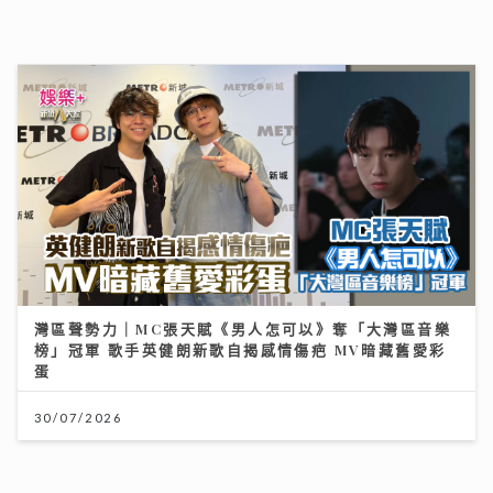
灣區聲勢力｜MC張天賦《男人怎可以》奪「大灣區音樂
榜」冠軍 歌手英健朗新歌自揭感情傷疤 MV暗藏舊愛彩
蛋
30/07/2026
7.28世界肝炎日 每20港人1人患乙肝 四成未察覺 籲市民
做免費快測防肝癌
28/07/2026