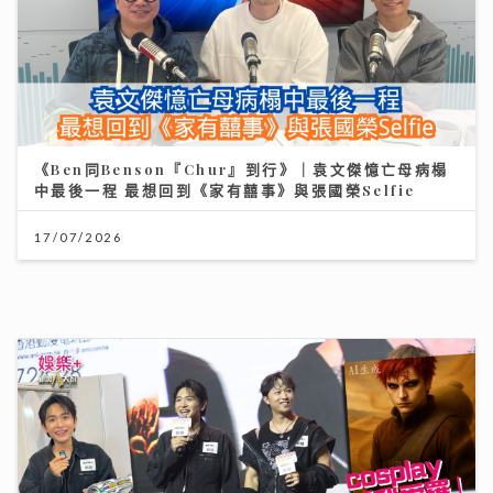
動漫節2026｜TELLER自爆F.1被姐姐鏟髮染紅頭
cosplay「我愛羅」 Jacky Fan細個被怪獸嚇親 反成
「拉打迷」
26/07/2026
【#豐味旅程】｜尖沙咀iSQUARE南海一號 維港全景的
南洋粵菜體驗 金榜醬煮大蝦與茶燻雞的航海日誌
25/07/2026