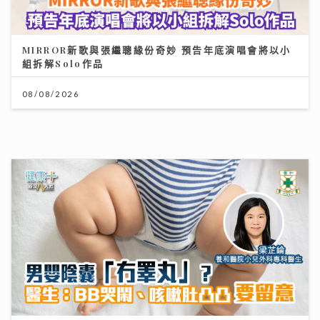
MIRROR新歌與張繼聰緣份奇妙 預告年底演唱會將以小
組拆解Solo作品
08/08/2026
男嬰陰囊「冇睪丸」？醫生：BB哭鬧、咳嗽肚凸凸要留
意｜養和醫院小兒外科專科梁芷綸醫生
23/07/2026