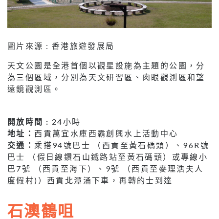
圖片來源 : 香港旅遊發展局
天文公園是全港首個以觀星設施為主題的公園，分
為三個區域，分別為天文研習區、肉眼觀測區和望
遠鏡觀測區。
開放時間 :
24小時
地址：
西貢萬宜水庫西霸創興水上活動中心
交通：
乘搭94號巴士 （西貢至黃石碼頭）、96R號
巴士 （假日線鑽石山鐵路站至黃石碼頭）或專線小
巴7號 （西貢至海下）、9號 （西貢至麥理浩夫人
度假村)）西貢北潭涌下車，再轉的士到達
石澳鶴咀