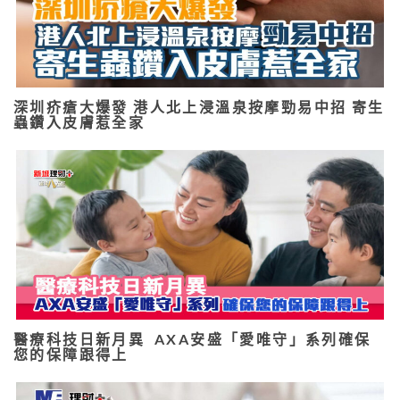
深圳疥瘡大爆發 港人北上浸溫泉按摩勁易中招 寄生
蟲鑽入皮膚惹全家
醫療科技日新月異 AXA安盛「愛唯守」系列確保
您的保障跟得上