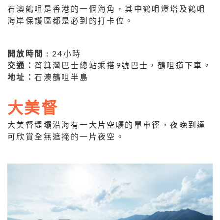
石澳鶴咀是香港的一個海角，其中鶴咀燈塔及鶴咀
海岸保護區都是必到的打卡位。
開放時間 :
24小時
交通：
筲箕灣巴士總站乘搭9號巴士，鶴咀道下車。
地址：
石澳鶴咀半島
大美督
大美督堤壩沿海有一大片空曠的單車徑，夜晚到達
可欣賞全無遮掩的一片夜空。