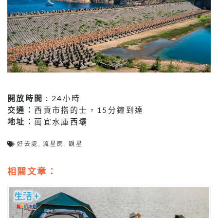
開放時間 :
24小時
交通：
西貢市搭的士，15分鐘到達
地址：
萬宜水庫西壩
好去處
,
流星雨
,
觀星
相關文章：