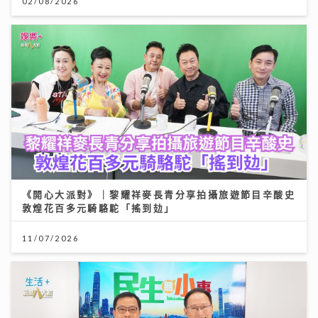
02/08/2026
《開心大派對》｜黎耀祥麥長青分享拍攝旅遊節目辛酸史
敦煌花百多元騎駱駝「搖到攰」
11/07/2026