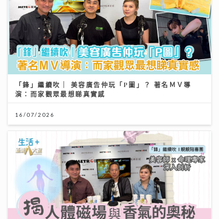
「鋒」繼續吹 | 美容廣告仲玩「P圖」？ 著名ＭＶ導
演：而家觀眾最想睇真實感
16/07/2026