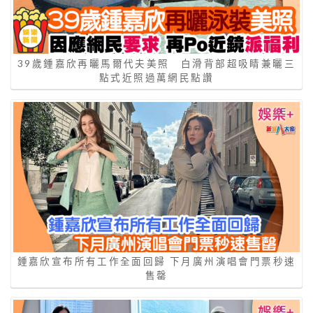
39歲鍾嘉欣再曬馬爾代夫美照 白滑背部超吸睛兼曬三
點式近照過萬網民點讚
鍾嘉欣宣布所有工作全面回歸 下月廣州演唱會門票秒速
售罄