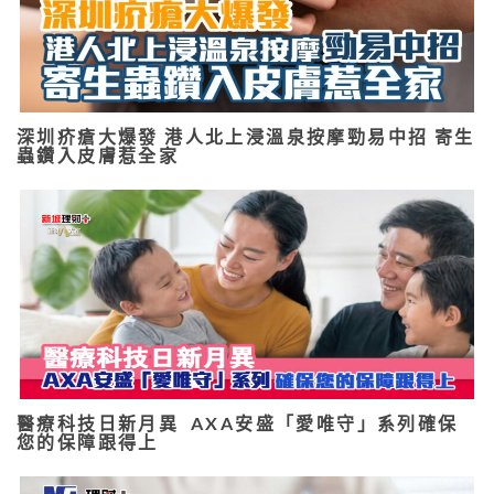
深圳疥瘡大爆發 港人北上浸溫泉按摩勁易中招 寄生
蟲鑽入皮膚惹全家
醫療科技日新月異 AXA安盛「愛唯守」系列確保
您的保障跟得上