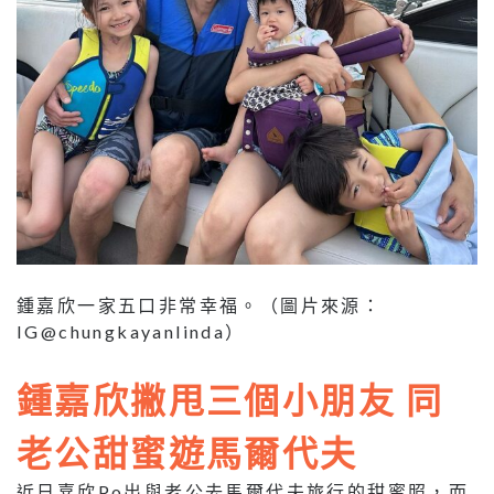
鍾嘉欣一家五口非常幸福。（圖片來源：
IG@chungkayanlinda）
鍾嘉欣撇甩三個小朋友 同
老公甜蜜遊馬爾代夫
近日嘉欣Po出與老公去馬爾代夫旅行的甜蜜照，而