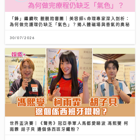
「鋒」繼續吹 靚靚陪審團 | 美容師x命理專家深入剖析：
為何做完護理仍缺乏「氣色」？揭人體磁場與香氣的奧秘
30/07/2026
世界盃決賽｜《聲秀》冠亞季軍人馬都愛睇波 馮熙燮 柯
雨霏 胡子貝 邊個係西班牙鐵粉？