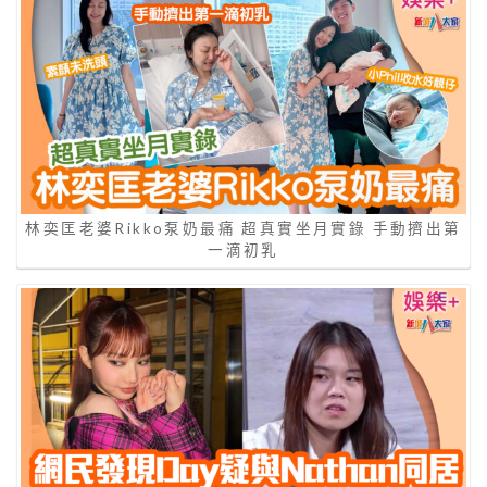
林奕匡老婆Rikko泵奶最痛 超真實坐月實錄 手動擠出第
一滴初乳