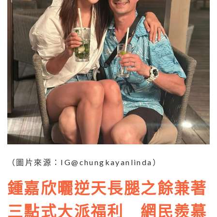
（圖片來源：IG@chungkayanlinda）
鍾嘉欣曬逆天長腿之餘兼著
三點式大派福利 網民羨慕