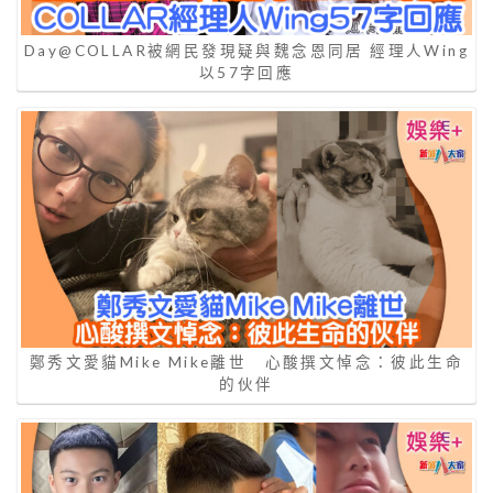
Day@COLLAR被網民發現疑與魏念恩同居 經理人Wing
以57字回應
鄭秀文愛貓Mike Mike離世 心酸撰文悼念：彼此生命
的伙伴