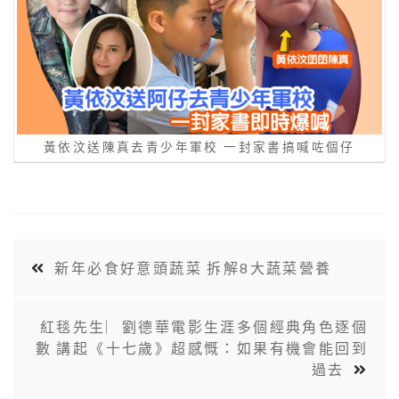
黃依汶送陳真去青少年軍校 一封家書搞喊咗個仔
新年必食好意頭蔬菜 拆解8大蔬菜營養
紅毯先生︳劉德華電影生涯多個經典角色逐個
數 講起《十七歲》超感慨：如果有機會能回到
過去