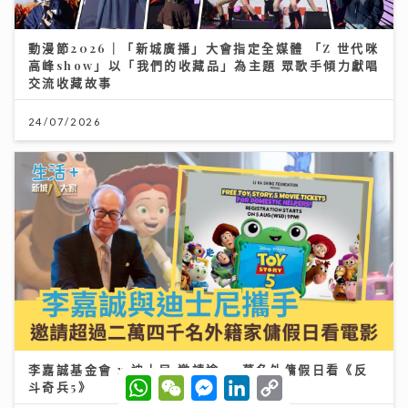
動漫節2026｜「新城廣播」大會指定全媒體 「Z 世代咪
高峰show」以「我們的收藏品」為主題 眾歌手傾力獻唱
交流收藏故事
24/07/2026
李嘉誠基金會 x 迪士尼 邀請逾2.4萬名外傭假日看《反
W
W
M
L
C
斗奇兵5》
h
e
e
i
o