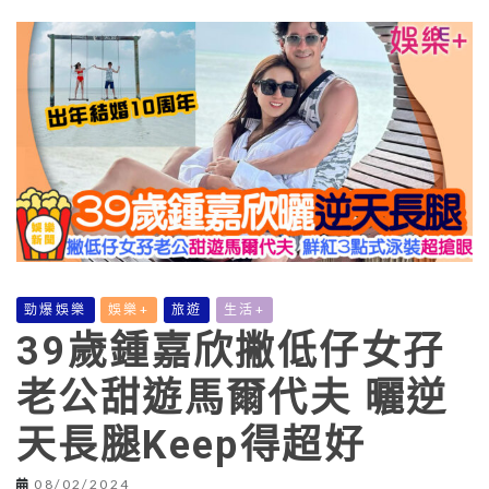
勁爆娛樂
娛樂+
旅遊
生活+
39歲鍾嘉欣撇低仔女孖
老公甜遊馬爾代夫 曬逆
天長腿Keep得超好
08/02/2024