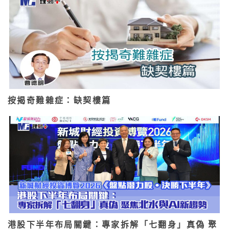
按揭奇難雜症：缺契樓篇
港股下半年布局關鍵：專家拆解「七翻身」真偽 聚