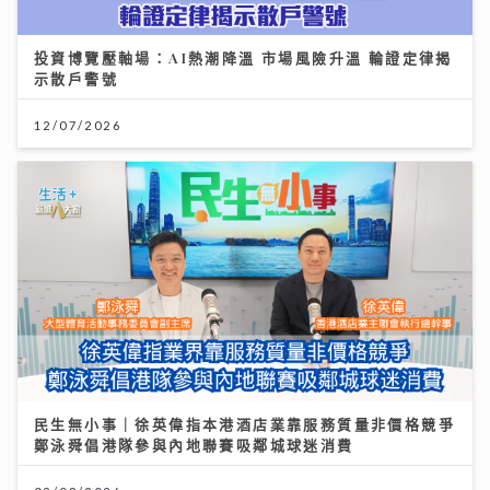
投資博覽壓軸場：AI熱潮降溫 市場風險升溫 輪證定律揭
示散戶警號
12/07/2026
民生無小事｜徐英偉指本港酒店業靠服務質量非價格競爭
鄭泳舜倡港隊參與內地聯賽吸鄰城球迷消費