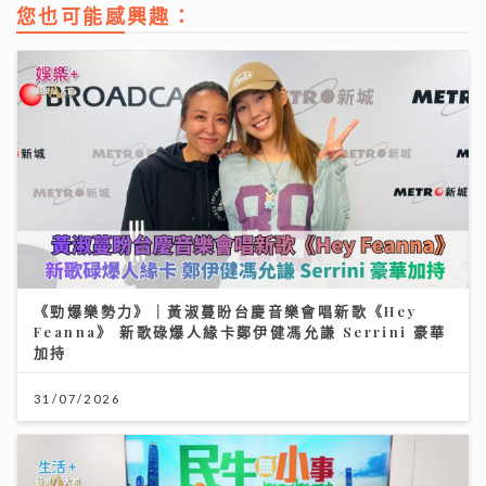
您也可能感興趣：
《勁爆樂勢力》｜黃淑蔓盼台慶音樂會唱新歌《Hey
Feanna》 新歌碌爆人緣卡鄭伊健馮允謙 Serrini 豪華
加持
31/07/2026