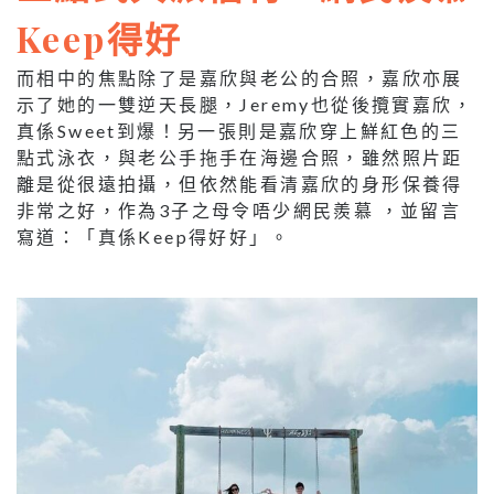
Keep得好
而相中的焦點除了是嘉欣與老公的合照，嘉欣亦展
示了她的一雙逆天長腿，Jeremy也從後攬實嘉欣，
真係Sweet到爆！另一張則是嘉欣穿上鮮紅色的三
點式泳衣，與老公手拖手在海邊合照，雖然照片距
離是從很遠拍攝，但依然能看清嘉欣的身形保養得
非常之好，作為3子之母令唔少網民羨慕 ，並留言
寫道：「真係Keep得好好」。