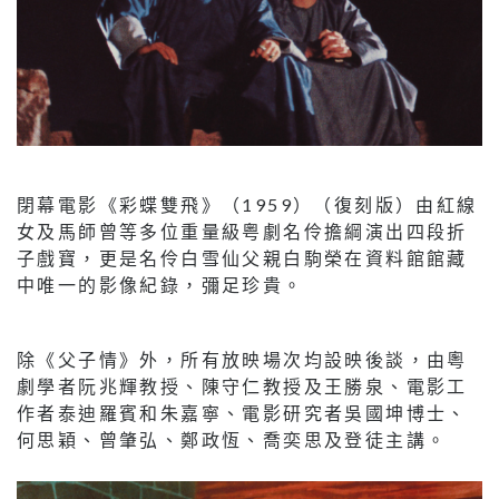
閉幕電影《彩蝶雙飛》（1959）（復刻版）由紅線
女及馬師曾等多位重量級粤劇名伶擔綱演出四段折
子戲寶，更是名伶白雪仙父親白駒榮在資料館館藏
中唯一的影像紀錄，彌足珍貴。
除《父子情》外，所有放映場次均設映後談，由粵
劇學者阮兆輝教授、陳守仁教授及王勝泉、電影工
作者泰迪羅賓和朱嘉寧、電影研究者吳國坤博士、
何思穎、曾肇弘、鄭政恆、喬奕思及登徒主講。