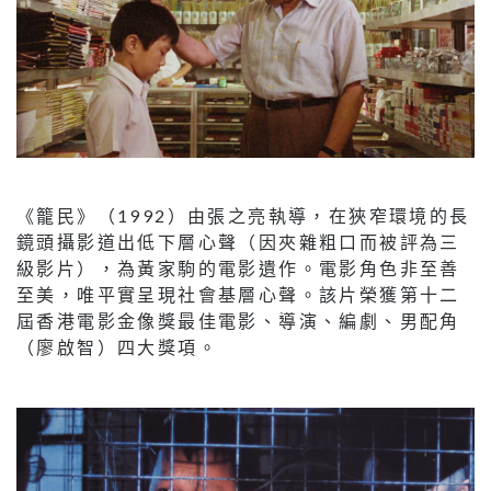
《籠民》（1992）由張之亮執導，在狹窄環境的長
鏡頭攝影道出低下層心聲（因夾雜粗口而被評為三
級影片），為黃家駒的電影遺作。電影角色非至善
至美，唯平實呈現社會基層心聲。該片榮獲第十二
屆香港電影金像獎最佳電影、導演、編劇、男配角
（廖啟智）四大獎項。