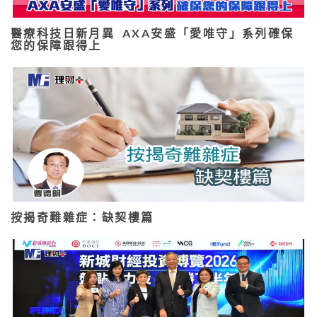
醫療科技日新月異 AXA安盛「愛唯守」系列確保
您的保障跟得上
按揭奇難雜症：缺契樓篇