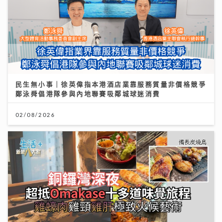
民生無小事｜徐英偉指本港酒店業靠服務質量非價格競爭
鄭泳舜倡港隊參與內地聯賽吸鄰城球迷消費
02/08/2026