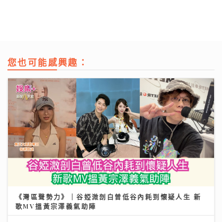
您也可能感興趣：
《灣區聲勢力》｜谷婭溦剖白曾低谷內耗到懷疑人生 新
歌MV搵黃宗澤義氣助陣