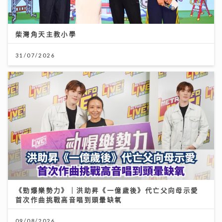
柴灣角天主教小學
31/07/2026
《勁爆樂勢力》｜洪助昇《一億歲後》代亡父向母示愛
首次作曲挑戰高音唱到頭暈缺氧
09/08/2026