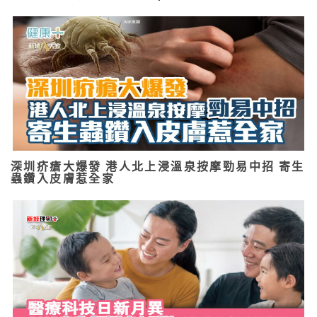
深圳疥瘡大爆發 港人北上浸溫泉按摩勁易中招 寄生
蟲鑽入皮膚惹全家