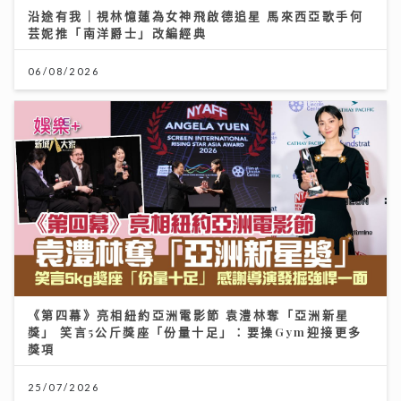
沿途有我｜視林憶蓮為女神飛啟德追星 馬來西亞歌手何
芸妮推「南洋爵士」改編經典
06/08/2026
《第四幕》亮相紐約亞洲電影節 袁澧林奪「亞洲新星
獎」 笑言5公斤獎座「份量十足」：要操Gym迎接更多
獎項
25/07/2026