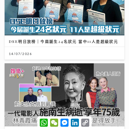
DSE明日放榜｜今屆誕生24名狀元 當中11人是超級狀元
14/07/2026
W
W
M
L
C
h
e
e
i
o