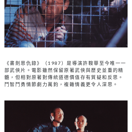
《書劍恩仇錄》（1987）是導演許鞍華至今唯一一
部武俠片。電影雖然保留原著武俠與歷史並重的精
髓，但相對原著對傳統道德價值存有質疑和反思。
鬥智鬥勇情節劇力萬鈞，複雜情義更令人深思。