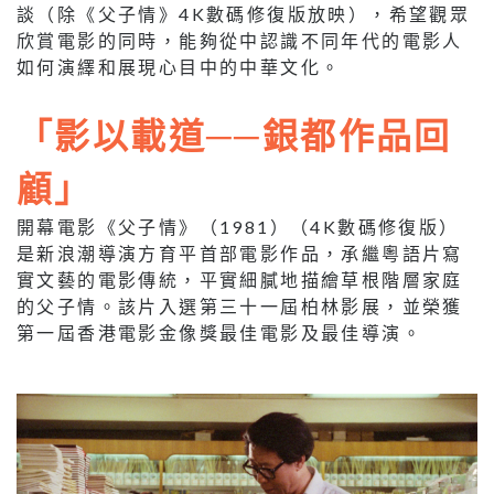
談（除《父子情》4K數碼修復版放映），希望觀眾
欣賞電影的同時，能夠從中認識不同年代的電影人
如何演繹和展現心目中的中華文化。
「影以載道──銀都作品回
顧」
開幕電影《父子情》（1981）（4K數碼修復版）
是新浪潮導演方育平首部電影作品，承繼粵語片寫
實文藝的電影傳統，平實細膩地描繪草根階層家庭
的父子情。該片入選第三十一屆柏林影展，並榮獲
第一屆香港電影金像獎最佳電影及最佳導演。