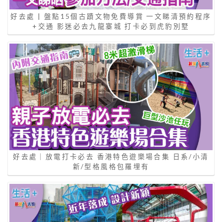
好去處 | 盤點15個古蹟文物免費導賞 一文睇清預約程序
+交通 影迷必去九龍寨城 打卡必到虎豹別墅
好去處｜放電打卡必去 香港特色遊樂場合集 日系/小清
新/型格風格包羅埋有