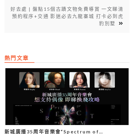
好去處 | 盤點15個古蹟文物免費導賞 一文睇清
預約程序+交通 影迷必去九龍寨城 打卡必到虎
豹別墅
熱門文章
新城廣播35周年音樂會“Spectrum of…