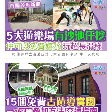
唔使專登去海灘玩沙 5大公園有沙池 仲可以嬉水