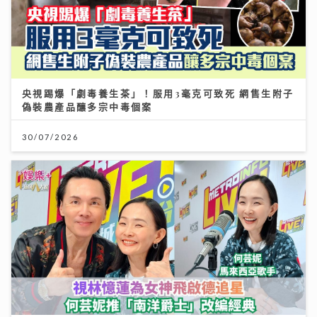
央視踢爆「劇毒養生茶」！服用3毫克可致死 網售生附子
偽裝農產品釀多宗中毒個案
30/07/2026