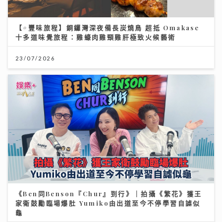
【#豐味旅程】銅鑼灣深夜備長炭燒鳥 超抵 Omakase
十多道味覺旅程：雞蠔肉雞頸雞肝極致火候藝術
23/07/2026
《Ben同Benson『Chur』到行》｜拍攝《繁花》獲王
家衛鼓勵臨場爆肚 Yumiko由出道至今不停學習自謔似
龜