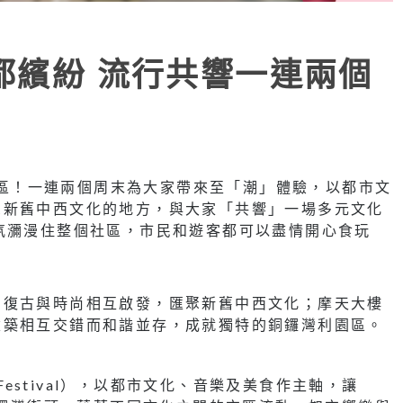
都繽紛 流行共響一連兩個
l登陸灣仔區！一連兩個周末為大家帶來至「潮」體驗，以都市文
聚新舊中西文化的地方，與大家「共響」一場多元文化
氛瀰漫住整個社區，市民和遊客都可以盡情開心食玩
，復古與時尚相互啟發，匯聚新舊中西文化；摩天大樓
建築相互交錯而和諧並存，成就獨特的銅鑼灣利園區。
 Festival），以都市文化、音樂及美食作主軸，讓