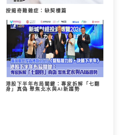
按揭奇難雜症：缺契樓篇
港股下半年布局關鍵：專家拆解「七翻
身」真偽 聚焦北水與AI新趨勢