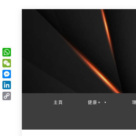
W
一網睇盡 八家大成
h
W
a
e
M
t
C
e
L
s
h
s
i
主頁
健康+
A
C
a
s
n
p
o
t
e
k
p
p
n
e
y
g
d