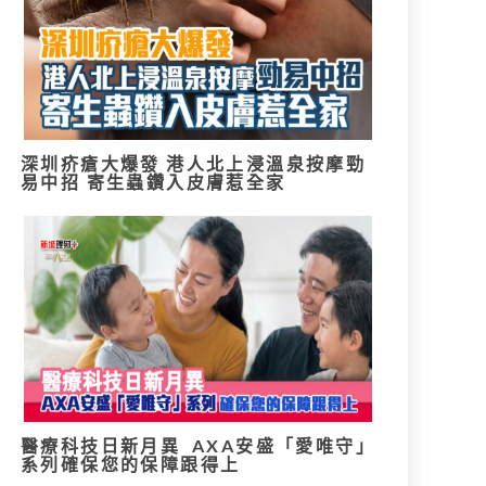
深圳疥瘡大爆發 港人北上浸溫泉按摩勁
易中招 寄生蟲鑽入皮膚惹全家
醫療科技日新月異 AXA安盛「愛唯守」
系列確保您的保障跟得上