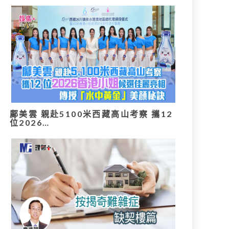
鄺美雲 親赴5100米西藏高山考察 攜12
位2026…