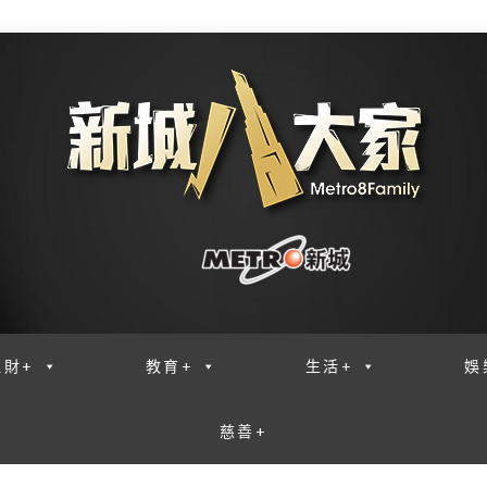
理財+
教育+
生活+
娛
慈善+