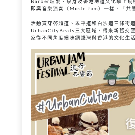
Barber理髮、紋身及香港地道文化躍
即興音樂演奏（Music Jam）一樣，「
活動貫穿啓超道、恩平道和白沙道三條街道，涵蓋Ur
UrbanCityBeats三大區域，帶來
家從不同角度細味銅鑼灣與香港的文化生