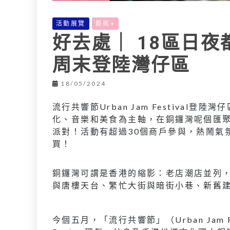
活動展覽
藝術+
好去處｜ 18區日夜
周末登陸灣仔區
18/05/2024
流行共響節Urban Jam Festiva
化、音樂和美食為主軸，在銅鑼灣呢個匯
派對！活動有超過30個商戶參與，熱鬧氣
買！
銅鑼灣可謂是香港的縮影：老店潮店並列
與唐樓天台、繁忙大街與暗街小巷、新舊
今個五月，「流行共響節」（Urban Jam