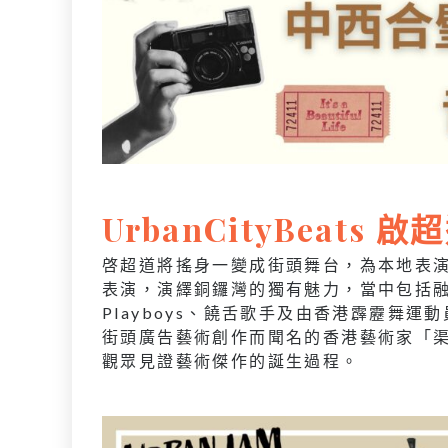
UrbanCityBeats 啟
啓超道將搖身一變成街頭舞台，為本地表
表演，演繹銅鑼灣的獨有魅力，當中包括融
Playboys、饒舌歌手及由香港霹靂舞運動員
街頭廣告藝術創作而聞名的香港藝術家「渠王」嚴
觀眾見證藝術傑作的誕生過程。