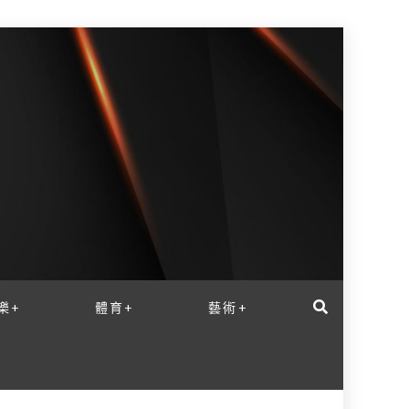
樂+
體育+
藝術+