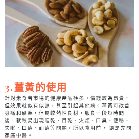
3.薑黃的使用
針對素食者巿場的健康產品極多，價錢較為昂貴，
但效果就似有似無，甚至引起其他病。薑黃可改善
身痛和驅寒，但屬較熱性食材，服食一段短時間
後，就較易出現咽乾、目乾、火煩、口臭、便秘、
失眠、口瘡、面瘡等問題，所以食用前， 還是先問
家庭中醫。