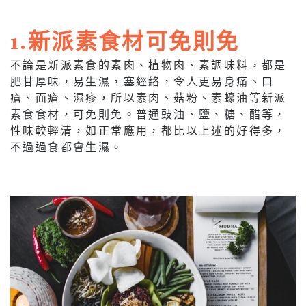
1.新派素食材可免則免
不論是新派素食的素肉、植物肉、素調味料，都是
肥甘厚味，易生濕，塞經絡，令人更易身痛、口
瘡、面瘡、濕疹，所以素肉、菇粉、素蠔油等新派
素食食材，可免則免。普通豉油、鹽、糖、醋等，
性味較輕清，如正常應用，都比以上述的好得多，
不過過食都會生濕。