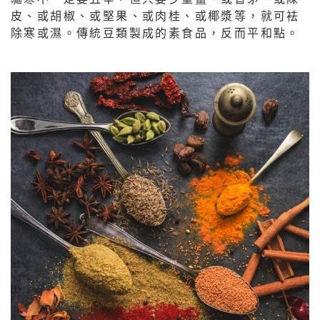
皮、或胡椒、或堅果、或肉桂、或椰漿等，就可袪
除寒或濕。傳統豆類製成的素食品，反而平和點。