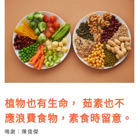
植物也有生命， 茹素也不
應浪費食物，素食時留意。
鳴謝：陳俊傑