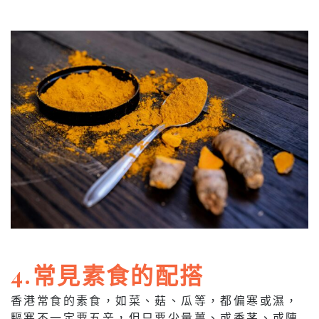
4.常見素食的配搭
香港常食的素食，如菜、菇、瓜等，都偏寒或濕，
驅寒不一定要五辛，但只要少量薑、或香茅、或陳