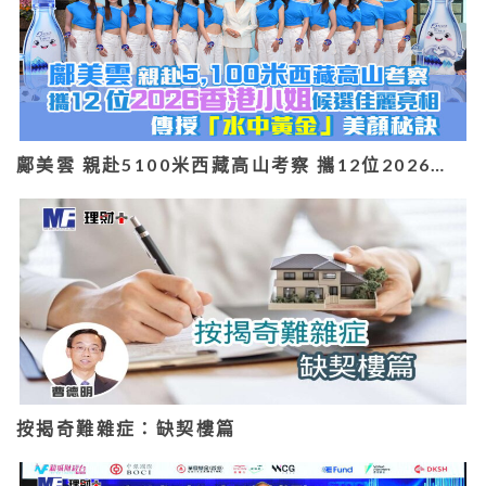
鄺美雲 親赴5100米西藏高山考察 攜12位2026…
按揭奇難雜症：缺契樓篇