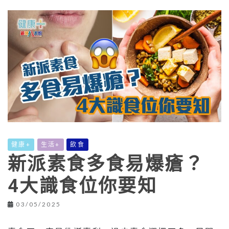
健康+
生活+
飲食
新派素食多食易爆瘡？
4大識食位你要知
03/05/2025