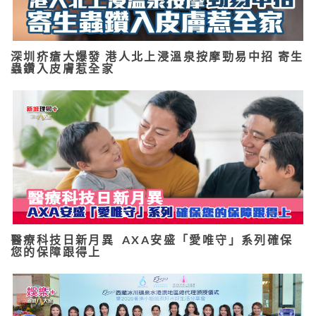
深圳疥瘡大爆發 港人北上浸溫泉按摩勁易中招 寄生
蟲鑽入皮膚惹全家
醫療科技日新月異 AXA安盛「愛唯守」系列確保
您的保障跟得上