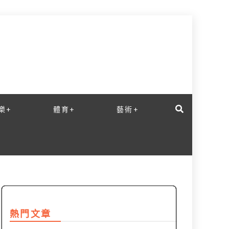
樂+
體育+
藝術+
熱門文章