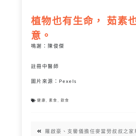
植物也有生命， 茹素
意。
鳴謝：陳俊傑
註冊中醫師
圖片來源：Pexels
健康
,
素食
,
飲食
羅啟豪、支嚳儀擔任麥當勞叔叔之家