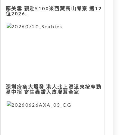
鄺美雲 親赴5100米西藏高山考察 攜12
位2026…
深圳疥瘡大爆發 港人北上浸溫泉按摩勁
易中招 寄生蟲鑽入皮膚惹全家