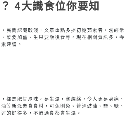
？ 4大識食位你要知
多，民間認識較淺，文章重點多提初期茹素者，勿經常
果、菜要加薑、生果要飯後食等。現在相關資訊多，零
茹素建議。
料，都是肥甘厚味，易生濕，塞經絡，令人更易身痛、
蠔油等新派素食食材，可免則免。普通豉油、鹽、糖、
上述的好得多，不過過食都會生濕。