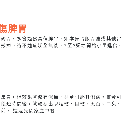
易傷脾胃
卻礙胃，多食過食易傷脾胃，如本身胃脹胃痛或其他胃
戒掉。待不適症狀全無後，2至3週才開始小量進食。
為昂貴，但效果就似有似無，甚至引起其他病。薑黃可
一段短時間後，就較易出現咽乾、目乾、火煩、口臭、
前， 還是先問家庭中醫。