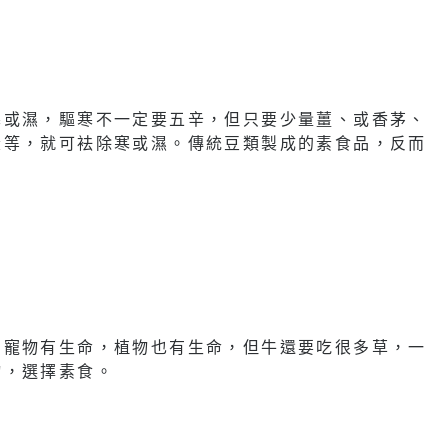
寒或濕，驅寒不一定要五辛，但只要少量薑、或香茅、
漿等，就可袪除寒或濕。傳統豆類製成的素食品，反而
，寵物有生命，植物也有生命，但牛還要吃很多草，一
物，選擇素食。