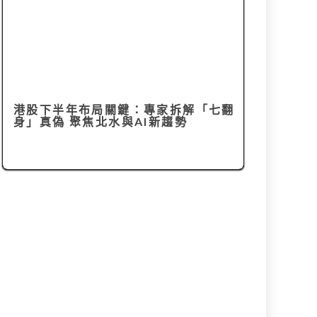
港股下半年布局關鍵：專家拆解「七翻
身」真偽 聚焦北水與AI新趨勢