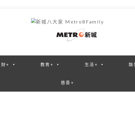
理財+
教育+
生活+
娛
慈善+