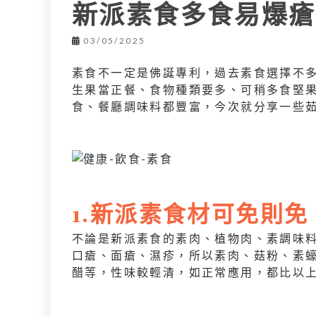
L
新派素食多食易爆瘡
e
I
i
r
n
03/05/2025
n
k
素食不一定是佛誕專利，過去素食選擇不
生果當正餐、食物種類要多、可稍多食堅
食、餐廳調味料都豐富，今次就分享一些
1.新派素食材可免則免
不論是新派素食的素肉、植物肉、素調味
口瘡、面瘡、濕疹，所以素肉、菇粉、素
醋等，性味較輕清，如正常應用，都比以