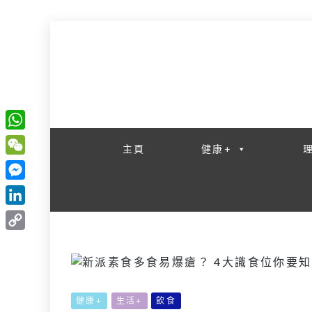
一網睇盡 八家大成
W
主頁
健康+
h
W
a
e
M
t
C
e
L
s
h
s
i
A
C
a
s
n
p
o
t
e
k
p
p
n
e
y
健康+
生活+
飲食
g
d