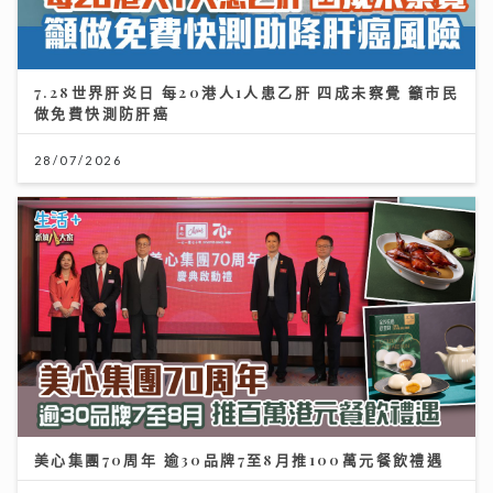
7.28世界肝炎日 每20港人1人患乙肝 四成未察覺 籲市民
做免費快測防肝癌
28/07/2026
美心集團70周年 逾30品牌7至8月推100萬元餐飲禮遇