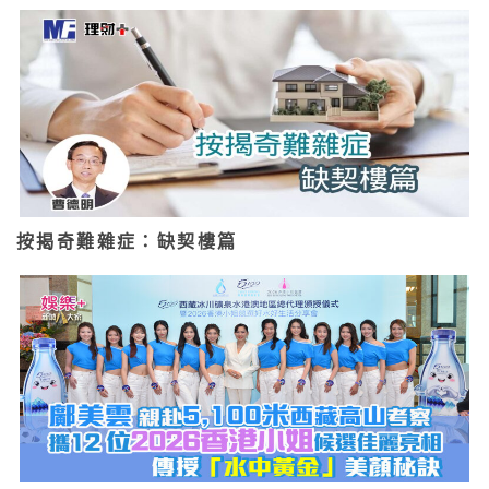
按揭奇難雜症：缺契樓篇