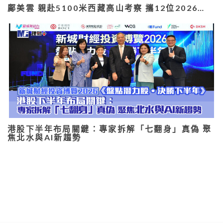
鄺美雲 親赴5100米西藏高山考察 攜12位2026…
港股下半年布局關鍵：專家拆解「七翻身」真偽 聚
焦北水與AI新趨勢