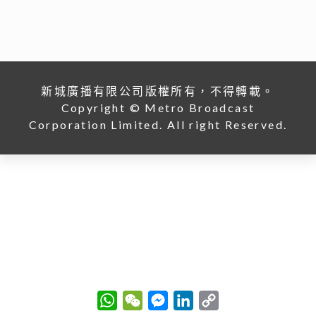
新城廣播有限公司版權所有，不得轉載。
Copyright © Metro Broadcast
Corporation Limited. All right Reserved.
W
W
M
L
C
h
e
e
i
o