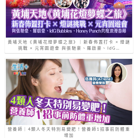
黃埔天地《黄埔花燈夢蝶之旅》｜新春佈置打卡 × 燈謎
挑戰 × 元宵園遊會 與張馳豪、羅啟豪、IdG…
營養師｜4類人冬天特別易變肥！營養師1招事前防體重
增加