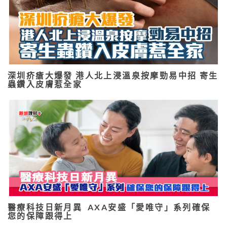
深圳疥瘡大爆發 港人北上浸溫泉按摩勁易中招 寄生
蟲鑽入皮膚惹全家
醫療科技日新月異 AXA安盛「愛唯守」系列確保
您的保障跟得上