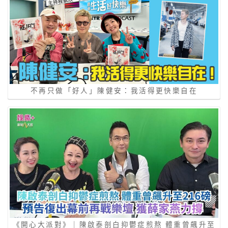
不再只做「好人」陳健安：我活得更快樂自在
《開心大派對》｜陳啟泰剖白抑鬱症煎熬 體重曾飆升至