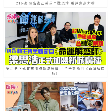
216磅 預告復出幕前再戰樂壇 獲薛家燕力撐
梁思浩正式宣布加盟新城廣播 主持全新節目《命運解惑
師》