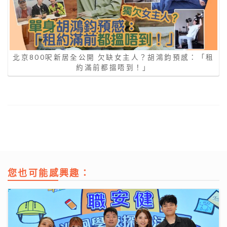
北京800呎新居全公開 欠缺女主人？胡鴻鈞預感：「租
約滿前都搵唔到！」
您也可能感興趣：