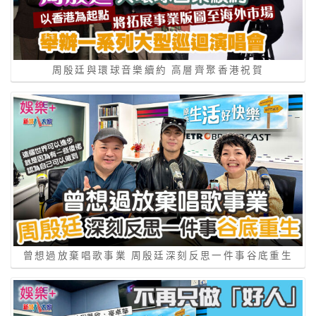
周殷廷與環球音樂續約 高層齊聚香港祝賀
曾想過放棄唱歌事業 周殷廷深刻反思一件事谷底重生