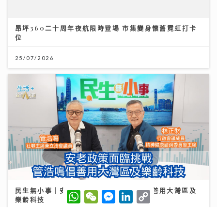
昂坪360二十周年夜航限時登場 市集變身懷舊霓虹打卡
位
25/07/2026
民生無小事｜安老政策面臨挑戰 管浩鳴倡善用大灣區及
W
W
M
L
C
樂齡科技
h
e
e
i
o
a
C
s
n
p
t
h
s
k
y