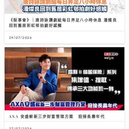
《梨事會》｜唐詩詠讚劇組每日畀足八小時休息 潘燦良
回到舊居彩虹邨拍劇好感觸
29/07/2026
AXA 安盛嶄新三步財富管理方案 迎接長壽年代
27/07/2026