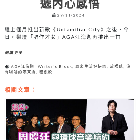
遞內心感悟
29/11/2024
繼上個月推出新歌《Unfamiliar City》之後，今
日，樂壇「唱作才女」AGA江海迦再推出一首
閱讀更多
AGA江海迦
,
Writer's Block
,
原來生活好快樂
,
放唔低
,
沒
有咖啡的喫茶店
,
程凱欣
相關文章：