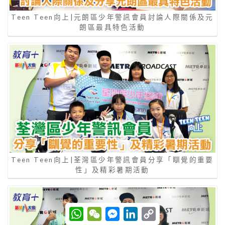
Teen Teen向上|元朗區少年警訊會員討論人際關係及元
朗區最具特色活動
Teen Teen向上|荃灣區少年警訊會員分享「瞓覺的重要
性」及精彩暑期活動
W
W
M
L
C
h
e
e
i
o