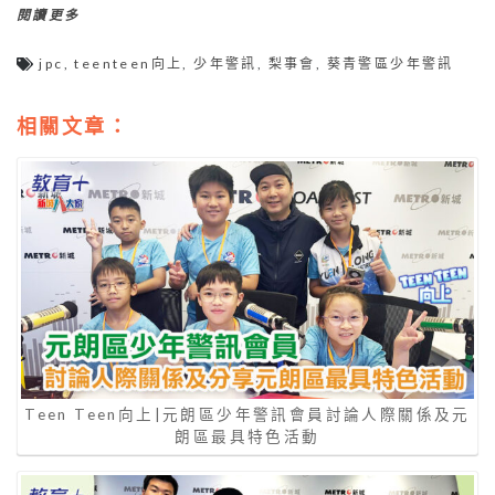
閱讀更多
jpc
,
teenteen向上
,
少年警訊
,
梨事會
,
葵青警區少年警訊
相關文章：
Teen Teen向上|元朗區少年警訊會員討論人際關係及元
朗區最具特色活動