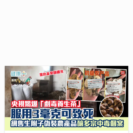
MC張天賦演唱會跳唱脫胎換骨 紅館舞台向母親告白 萬
人感動見證
08/07/2026