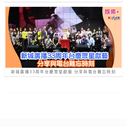
新城廣播33周年台慶眾星獻藝 分享與電台難忘時刻