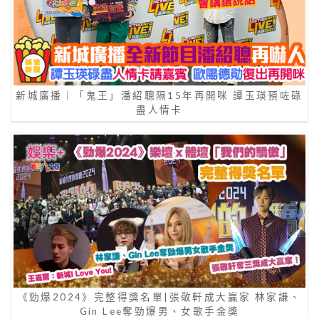
新城廣播｜「鬼王」潘紹聰隔15年再開咪 譚玉瑛預咗碌
盡人情卡
《勁爆2024》完整得獎名單|張敬軒成大贏家 林家謙、
Gin Lee奪勁爆男、女歌手金獎