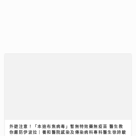
外遊注意！「本迪布焦病毒」暫無特效藥無疫苗 醫生教
你嚴防伊波拉｜養和醫院感染及傳染病科專科醫生徐詩駿
醫生
30/07/2026