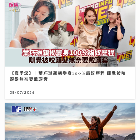
《寵愛您》｜葉巧琳親揭變身100%貓奴歷程 瞓覺被咬
頭髮無奈要戴頭套
08/07/2026