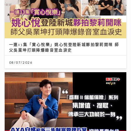
一連13集「賞心悅樂」姚心悅登陸新城夥拍黎莉開咪 師
父吳業坤打頭陣爆錄音室血淚史
08/07/2026