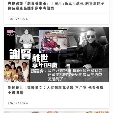
央視踢爆「劇毒養生茶」！服用3毫克可致死 網售生附子
偽裝農產品釀多宗中毒個案
30/07/2026
謝賢離世｜霆鋒發文：大家想起我父親 不用哭 他會覺得
不夠瀟灑
20/07/2026