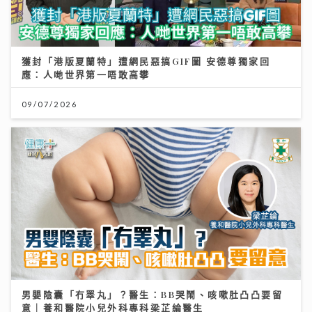
獲封「港版夏蘭特」遭網民惡搞GIF圖 安德尊獨家回
應：人哋世界第一唔敢高攀
09/07/2026
男嬰陰囊「冇睪丸」？醫生：BB哭鬧、咳嗽肚凸凸要留
意｜養和醫院小兒外科專科梁芷綸醫生