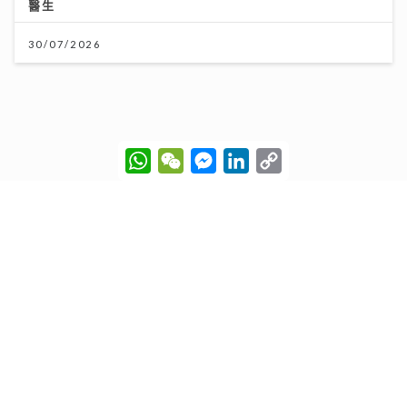
按揭保險使用率回落屬健康現象
W
W
M
L
C
h
e
e
i
o
a
C
s
n
p
13/07/2026
t
h
s
k
y
s
a
e
e
L
A
t
n
d
i
p
g
I
n
p
e
n
k
r