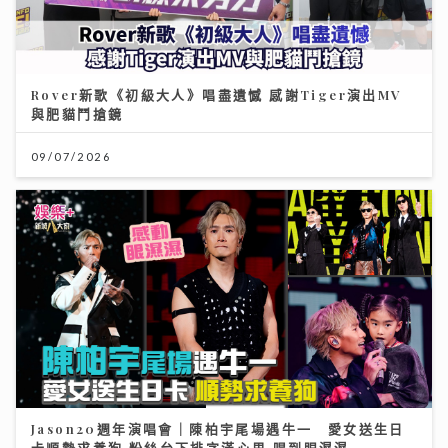
Rover新歌《初級大人》唱盡遺憾 感謝Tiger演出MV
與肥貓鬥搶鏡
09/07/2026
Jason20週年演唱會｜陳柏宇尾場遇牛一 愛女送生日
卡順勢求養狗 粉絲台下排字滿心思 唱到眼濕濕