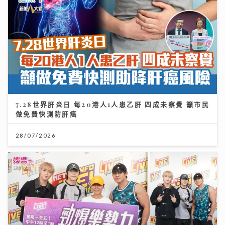
7.28世界肝炎日 每20港人1人患乙肝 四成未察覺 籲市民
做免費快測防肝癌
28/07/2026