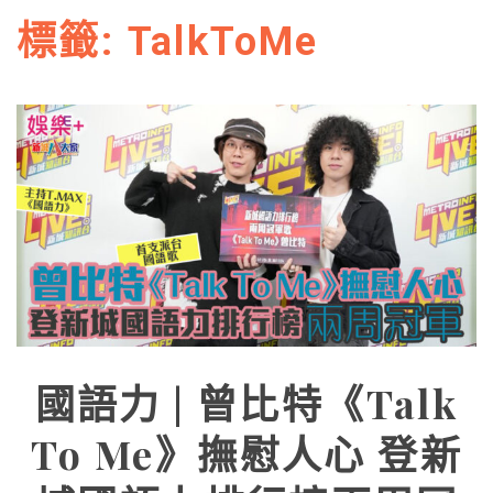
標籤:
TalkToMe
國語力 | 曾比特《Talk
To Me》撫慰人心 登新