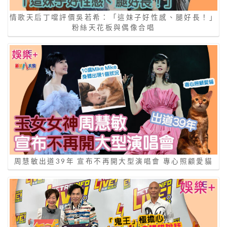
情歌天后丁噹評價吳若希：「這妹子好性感、腿好長！」
粉絲天花板與偶像合唱
周慧敏出道39年 宣布不再開大型演唱會 專心照顧愛貓