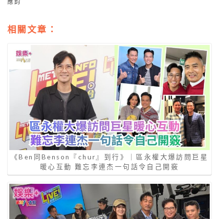
應鈞
相關文章：
《Ben同Benson『chur』到行》｜區永權大爆訪問巨星
暖心互動 難忘李連杰一句話令自己開竅