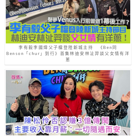
李有毅李國煒父子檔登陸新城主持 《Ben同
Benson「chur」到行》首集林迪安林沚羿談父女情有洋
蔥