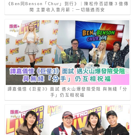
《Ben同Benson「Chur」到行》｜陳松伶否認賺３億傳
聞 主要收入靠月薪：一切隨遇而安
譚嘉儀憶《巨星3》面試 遇火山爆發險受阻 與無綫「分
手」仍互相祝福