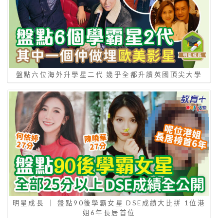
盤點六位海外升學星二代 幾乎全都升讀英國頂尖大學
明星成長 ｜ 盤點90後學霸女星 DSE成績大比拼 1位港
姐6年長居首位