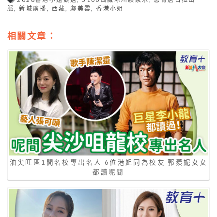
脈
,
新城廣播
,
西藏
,
鄺美雲
,
香港小姐
相關文章：
油尖旺區1間名校專出名人 6位港姐同為校友 郭羨妮女女
都讀呢間