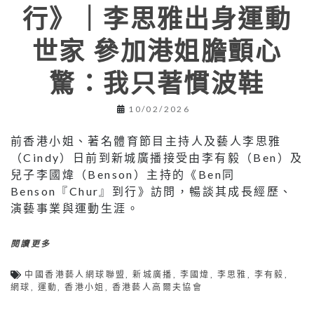
行》｜李思雅出身運動
世家 參加港姐膽顫心
驚：我只著慣波鞋
10/02/2026
前香港小姐、著名體育節目主持人及藝人李思雅
（Cindy）日前到新城廣播接受由李有毅（Ben）及
兒子李國煒（Benson）主持的《Ben同
Benson『Chur』到行》訪問，暢談其成長經歷、
演藝事業與運動生涯。
閱讀更多
中國香港藝人網球聯盟
,
新城廣播
,
李國煒
,
李思雅
,
李有毅
,
網球
,
運動
,
香港小姐
,
香港藝人高爾夫協會