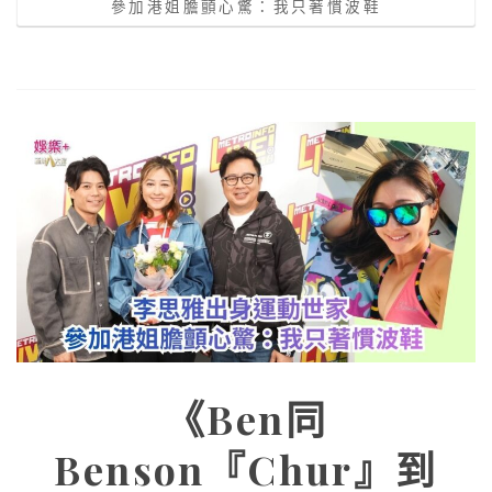
參加港姐膽顫心驚：我只著慣波鞋
《Ben同
Benson『Chur』到