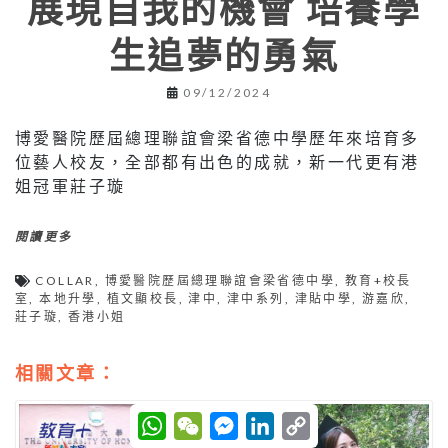
展現自我的機會 培養學
生追夢的勇氣
09/12/2024
博愛醫院歷屆總理聯誼會梁省德中學歷年來培育多
位藝人校友，全部都有出色的成就，新一代更有港
姐冠軍莊子璇
閱讀更多
COLLAR
,
博愛醫院歷屆總理聯誼會梁省德中學
,
教育+校長
室
,
本地升學
,
植文顯校長
,
津中
,
津中系列
,
津貼中學
,
游嘉欣
,
莊子璇
,
香港小姐
相關文章：
W
W
M
L
C
h
e
e
i
o