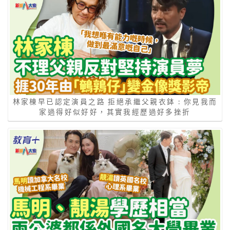
林家棟早已認定演員之路 拒絕承繼父親衣鉢 : 你見我而
家過得好似好好，其實我經歷過好多挫折