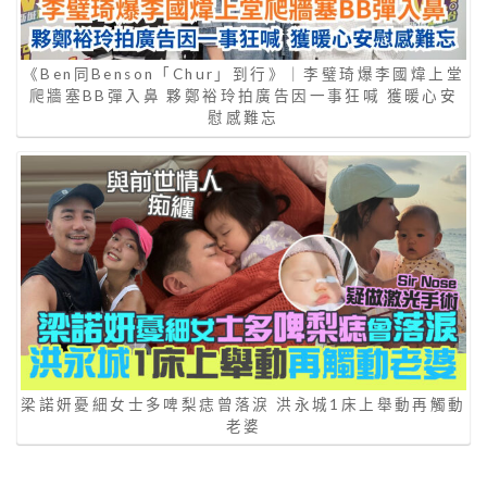
《Ben同Benson「Chur」到行》｜李璧琦爆李國煒上堂
爬牆塞BB彈入鼻 夥鄭裕玲拍廣告因一事狂喊 獲暖心安
慰感難忘
梁諾妍憂細女士多啤梨痣曾落淚 洪永城1床上舉動再觸動
老婆