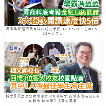
馮盈盈零經濟及商科底成功考獲CFA Level 1 當年DSE
28分入港大
博愛醫院歷屆總理聯誼會梁省德中學 提供多個展現自我
的機會 培養學生追夢的勇氣