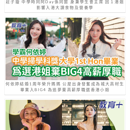
莊子璇 中學時同阿Day係同窗 身兼學生會主席 因１港姐
影響入港大讀食物及營養學
何依婷結婚1周年榮升媽媽 公屋出身發奮成為城大高材生
畢業入BIG4 為追夢棄高薪厚職選香港小姐