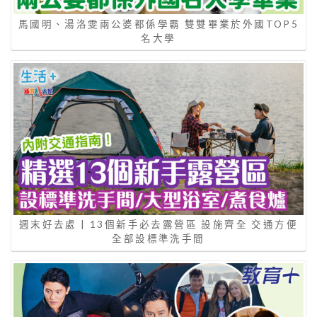
馬國明、湯洛雯兩公婆都係學霸 雙雙畢業於外國TOP5
名大學
週末好去處 | 13個新手必去露營區 設施齊全 交通方便
全部設標準洗手間