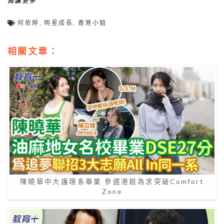
閱讀更多
何依婷
,
明星成長
,
香港小姐
相關文章：
陳曉華中大護理系畢業 參選港姐為求突破Comfort
Zone