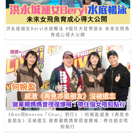
洪永城細女Beryl水底暢泳 8個月大就學游水 未來女飛魚
育成心得大公開
《Ben同Benson「Chur」到行》｜何婉盈感激《再見亦
是朋友》沒被遺忘 做單親媽媽曾徬徨爆喊：帶住個女唔
知點行