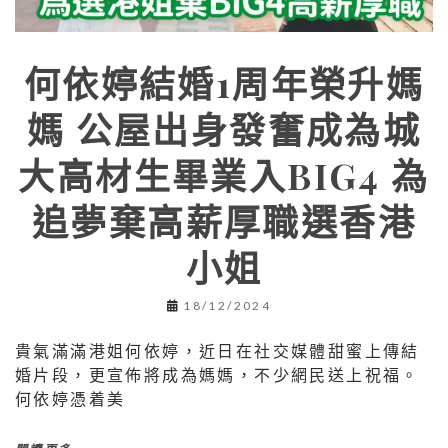
何依婷結婚1周年榮升媽
媽 公屋出身發奮成為城
大高材生畢業入BIG4 為
追夢棄高薪厚職選香港
小姐
18/12/2024
貴氣滿滿港姐何依婷，近日在社交媒體甜蜜上傳結
婚片段，更宣佈將成為媽媽，不少網民送上祝福。
何依婷憑着美