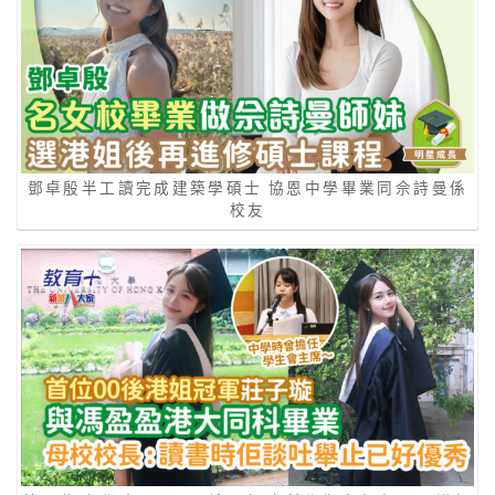
鄧卓殷半工讀完成建築學碩士 協恩中學畢業同佘詩曼係
校友