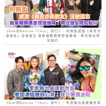
《Ben同Benson「Chur」到行》｜何婉盈感激《再見亦
是朋友》沒被遺忘 做單親媽媽曾徬徨爆喊：帶住個女唔
知點行
《Ben同Benson『Chur』到行》｜李思雅出身運動世家