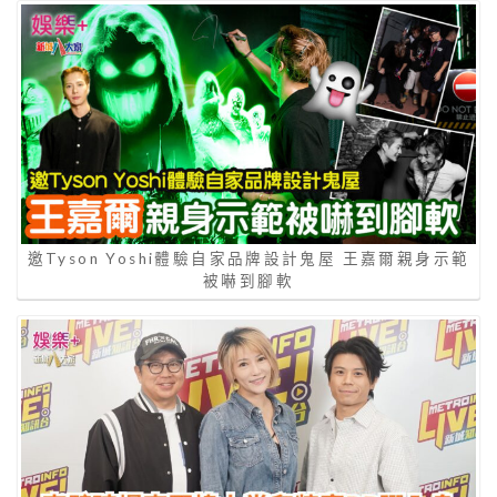
邀Tyson Yoshi體驗自家品牌設計鬼屋 王嘉爾親身示範
被嚇到腳軟