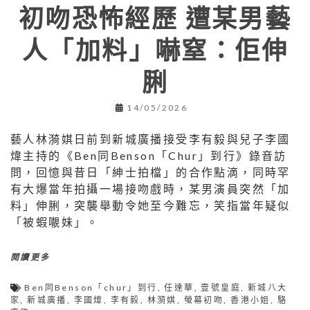
初吻恐怖經歷 遭某男藝
人「加料」嚇窒：佢伸
脷
14/05/2026
藝人林漪娸日前到新城廣播接受李有毅與兒子李國
煒主持的《Ben同Benson「Chur」到行》錄音訪
問，回憶與昔日「紳士拍檔」的合作點滴，同時罕
有大爆當年拍攝一場接吻戲時，某男演員突然「加
料」伸脷，突襲舉動令她至今難忘，笑指當年疑似
「被蝦𡃁妹」。
閱讀更多
Ben同Benson「chur」到行
,
任達華
,
壹號皇庭
,
新城八大
家
,
新城廣播
,
李國煒
,
李有毅
,
林漪娸
,
螢幕初吻
,
香港小姐
,
駱