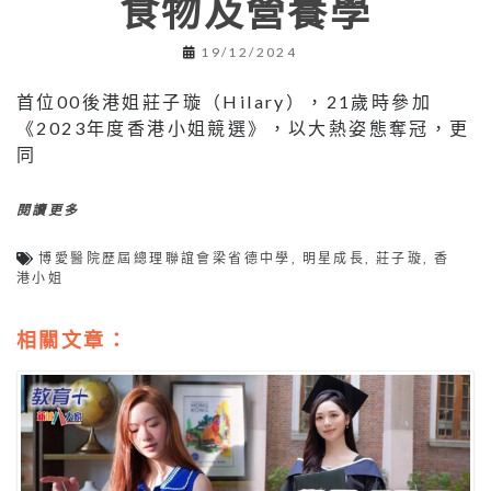
食物及營養學
19/12/2024
首位00後港姐莊子璇（Hilary），21歲時參加
《2023年度香港小姐競選》，以大熱姿態奪冠，更
同
閱讀更多
博愛醫院歷屆總理聯誼會梁省德中學
,
明星成長
,
莊子璇
,
香
港小姐
相關文章：