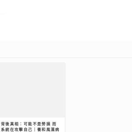
天賦演唱會跳唱脫胎換骨 紅館
向母親告白 萬人感動見證
痛背後真相：可能不是勞損 而
疫系統在攻擊自己｜養和風濕病
/2026