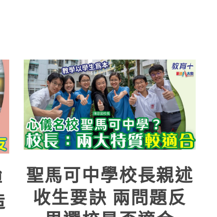
聖馬可中學校長親述
搏
收生要訣 兩問題反
造