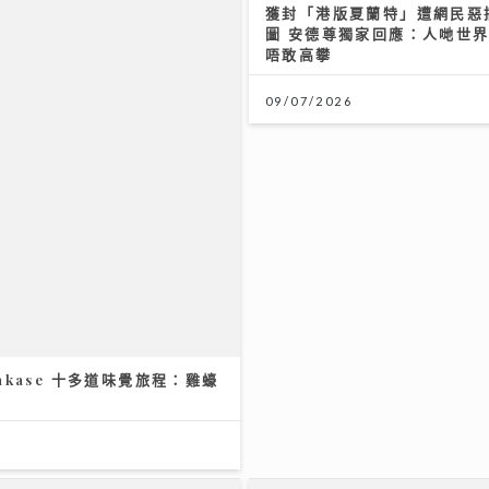
獲封「港版夏蘭特」遭網民惡搞
圖 安德尊獨家回應：人哋世
唔敢高攀
09/07/2026
7.28世界肝炎日 每20港人1
肝 四成未察覺 籲市民做免費
肝癌
Jason20週年演唱會｜陳柏
28/07/2026
kase 十多道味覺旅程：雞蠔
遇牛一 愛女送生日卡順勢求
粉絲台下排字滿心思 唱到眼
22/07/2026
輪證定律揭示散戶警號