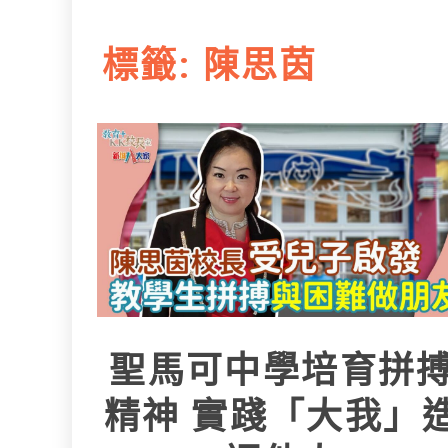
L
e
I
i
r
標籤:
陳思茵
n
n
k
聖馬可中學培育拼
精神 實踐「大我」