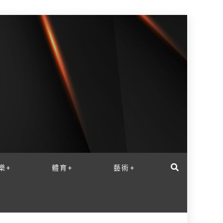
樂+
體育+
藝術+