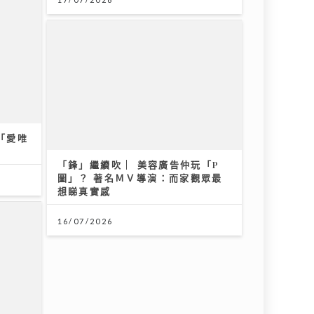
「愛唯
「鋒」繼續吹 | 美容廣告仲玩「P
圖」？ 著名ＭＶ導演：而家觀眾最
想睇真實感
y新歌《仍留在這裏》奪得今週「大灣區音樂榜」冠
16/07/2026