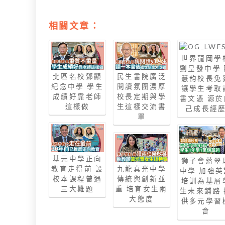
相關文章：
世界龍岡學
劉皇發中學 
北區名校鄧顯
民生書院廣泛
慧韵校長免
紀念中學 學生
閱讀氛圍濃厚
讓學生考取
成績好靠老師
校長定期與學
書文憑 源於
這樣做
生這樣交流書
己成長經
單
基元中學正向
獅子會蔣翠
教育走得前 設
九龍真光中學
中學 加強英
校本課程曾遇
傳統與創新並
培訓為基層
三大難題
重 培育女生兩
生未來鋪路 
大態度
供多元學習
會