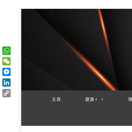
W
一網睇盡 八家大成
h
W
a
e
M
t
C
e
L
s
h
s
i
主頁
健康+
A
C
a
s
n
p
o
t
e
k
p
p
n
e
y
g
d