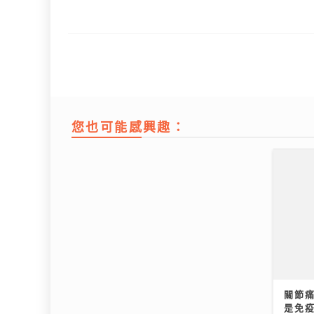
您也可能感興趣：
動漫節2026｜「新城廣播」大會指
MC張
定全媒體 「Z 世代咪高峰show」以
舞台
「我們的收藏品」為主題 眾歌手傾
Chill圓夢｜馮允謙首個全英文歌音
關節
力獻唱交流收藏故事
樂會 近千Fans企住撐震撼全場 宣
是免
08/07