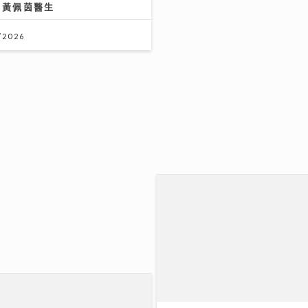
科黃佩茵醫生
/2026
Jason20週年演唱會｜陳
排字滿心思 唱到眼濕濕
22/07/2026
世界盃決賽｜《聲秀》冠亞季軍
班牙鐵粉？
20/07/2026
er新歌《初級大人》唱盡遺憾
iger演出MV與肥貓鬥搶鏡
/2026
離世｜霆鋒發文：大家想起我父
RF & DG：兩種絕配射頻療
用哭 他會覺得不夠瀟灑
緊緻肌膚？｜鑽石美肌密碼
/2026
06/07/2026