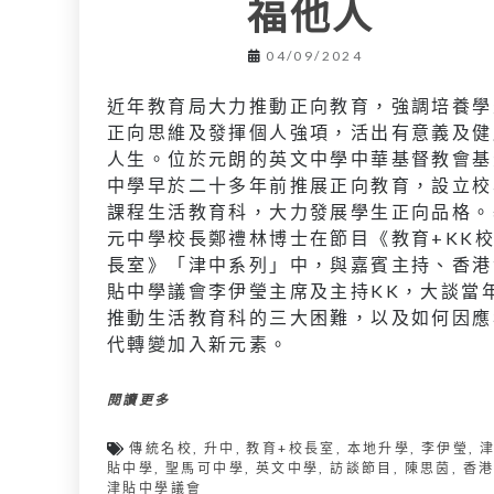
福他人
04/09/2024
近年教育局大力推動正向教育，強調培養學
正向思維及發揮個人強項，活出有意義及健
人生。位於元朗的英文中學中華基督教會基
中學早於二十多年前推展正向教育，設立校
課程生活教育科，大力發展學生正向品格。
元中學校長鄭禮林博士在節目《教育+KK
長室》「津中系列」中，與嘉賓主持、香港
貼中學議會李伊瑩主席及主持KK，大談當
推動生活教育科的三大困難，以及如何因應
代轉變加入新元素。
閱讀更多
傳統名校
,
升中
,
教育+校長室
,
本地升學
,
李伊瑩
,
貼中學
,
聖馬可中學
,
英文中學
,
訪談節目
,
陳思茵
,
香
津貼中學議會