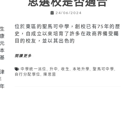
思選校是否適合
24/06/2024
位於東區的聖馬可中學，創校已有75年的歷
生
史，自成立以來培育了許多在政商界備受矚
康
目的校友，並以其出色的
元
本
閱讀更多
基
校
中學統一派位
,
升中
,
收生
,
本地升學
,
聖馬可中學
,
津
自行分配學位
,
陳思茵
年
年
津
港