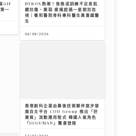
GIF
HYROX熱潮！急進或訓練不足易肌
08/07/2026
界第一
腱拉傷、撕裂 痠痛超過一星期別忽
視｜養和醫院骨科專科醫生黃惠國醫
生
06/08/2026
人患乙
柴灣角天主教小學
快測防
31/07/2026
宇尾場
養狗
香港創科企業由幕後技術夥伴逐步發
濕濕
展自主平台 COD Group 推出「好
賞買」流動應用程式 韓國人氣角色
「JOGUMAN」驚喜登陸
17/07/2026