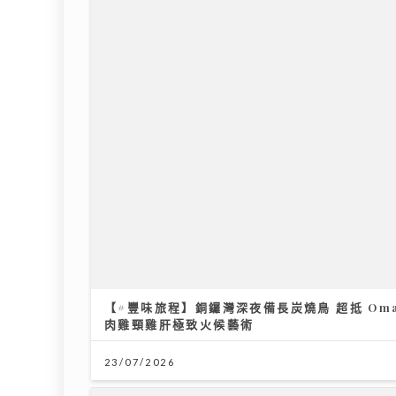
【#豐味旅程】銅鑼灣深夜備長炭燒鳥 超抵 Oma
肉雞頸雞肝極致火候藝術
23/07/2026
投資博覽壓軸場：AI熱潮降溫 市場風險升溫 