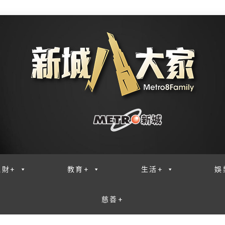
理財+
教育+
生活+
娛
慈善+