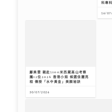
布好消息新碟出「彩膠」
科專
24/07/2026
10/07/2026
16/07
鄺美雲 親赴5100米西藏高山考察
Rov
攜12位2026 香港小姐 候選佳麗亮
感謝T
相 傳授「水中黃金」美顏秘訣
《Ben同Benson『Chur』到行》
09/07
｜拍攝《繁花》獲王家衛鼓勵臨場爆
30/07/2026
肚 Yumiko由出道至今不停學習自
謝賢
謔似龜
親 不
25/07/2026
20/07