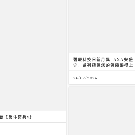
醫療科技日新月異 AXA安盛
守」系列確保您的保障跟得上
24/07/2026
灣區聲勢力｜鄧麗欣Steph
軍歌
23/07/2026
日看《反斗奇兵5》