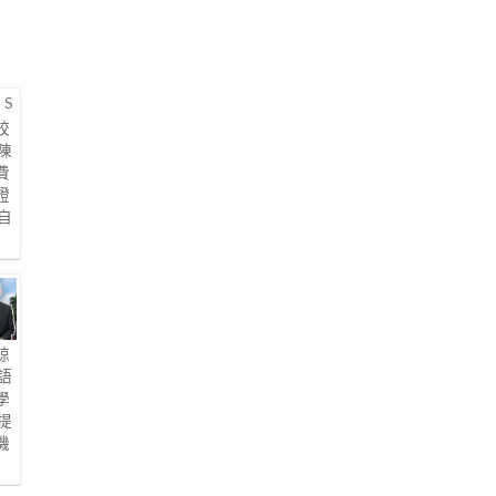
校
陳
費
證
自
歷
琼
語
學
提
機