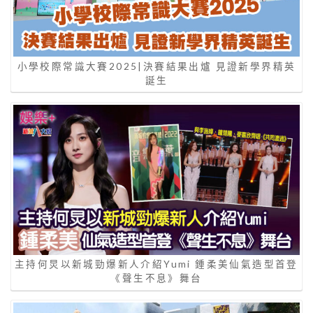
小學校際常識大賽2025|決賽結果出爐 見證新學界精英
誕生
主持何炅以新城勁爆新人介紹Yumi 鍾柔美仙氣造型首登
《聲生不息》舞台