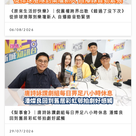
《原來生活好快樂》｜倪震權跨界出歌《錯過了沒下次》
從排球港隊到樂壇新人 自爆錄音勁緊張
06/08/2026
《梨事會》｜唐詩詠讚劇組每日畀足八小時休息 潘燦良
回到舊居彩虹邨拍劇好感觸
29/07/2026