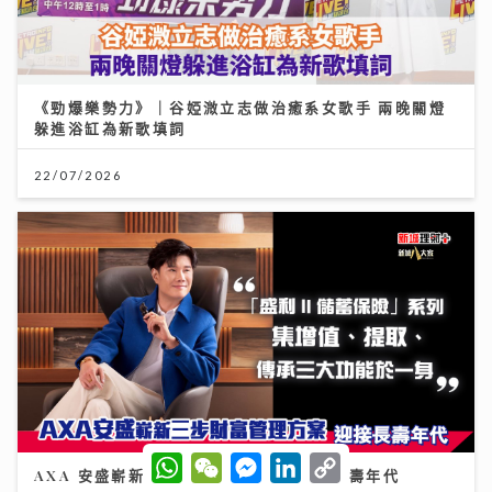
《勁爆樂勢力》｜谷婭溦立志做治癒系女歌手 兩晚關燈
躲進浴缸為新歌填詞
22/07/2026
W
W
M
L
C
AXA 安盛嶄新三步財富管理方案 迎接長壽年代
h
e
e
i
o