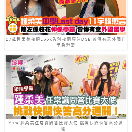
17歲鍾柔美校服Look告別校園專注DSE 曾傳有意外國升
學急澄清
Yumi鍾柔美任常識問答比賽大使 挑戰快問快答高分過
關！