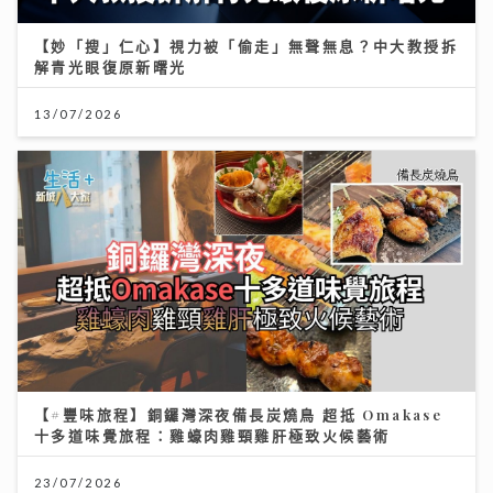
【妙「搜」仁心】視力被「偷走」無聲無息？中大教授拆
解青光眼復原新曙光
13/07/2026
【#豐味旅程】銅鑼灣深夜備長炭燒鳥 超抵 Omakase
十多道味覺旅程：雞蠔肉雞頸雞肝極致火候藝術
23/07/2026