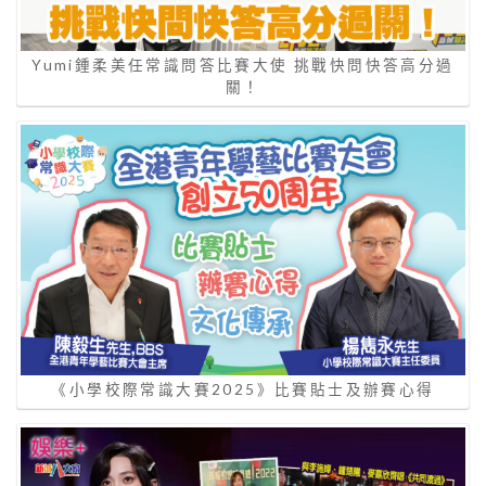
Yumi鍾柔美任常識問答比賽大使 挑戰快問快答高分過
關！
《小學校際常識大賽2025》比賽貼士及辦賽心得