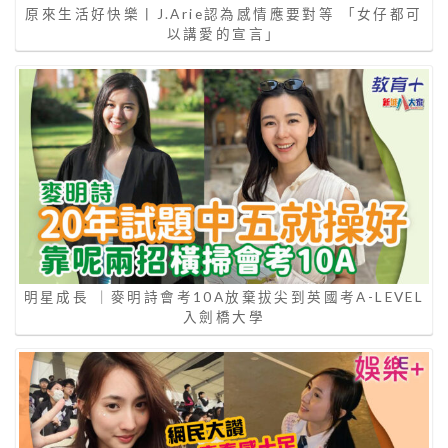
原來生活好快樂丨J.Arie認為感情應要對等 「女仔都可
以講愛的宣言」
明星成長 ｜麥明詩會考10A放棄拔尖到英國考A-LEVEL
入劍橋大學