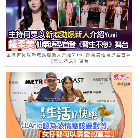
主持何炅以新城勁爆新人介紹Yumi 鍾柔美仙氣造型首登
《聲生不息》舞台