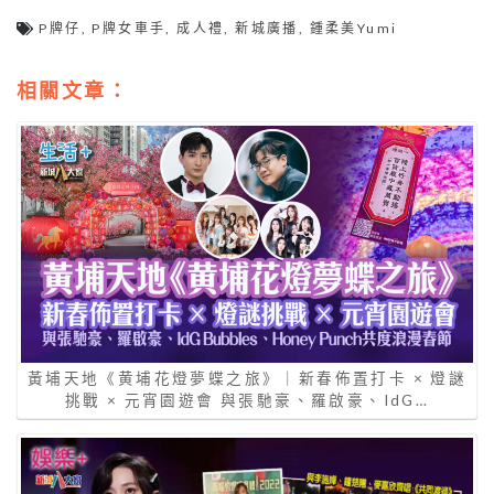
P牌仔
,
P牌女車手
,
成人禮
,
新城廣播
,
鍾柔美Yumi
相關文章：
黃埔天地《黄埔花燈夢蝶之旅》｜新春佈置打卡 × 燈謎
挑戰 × 元宵園遊會 與張馳豪、羅啟豪、IdG…