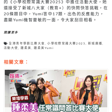
的《小學校際常識大賽2025》中擔任活動大使，她
還接受了新城八大家（教育+）的快問快答挑戰，在
20條題目中，Yumi答中17題，出色的反應能力，
盡顯Yumi機智靈敏的一面，令大家刮目相看。
閱讀更多
全港青年學藝比賽大會
,
小學校際常識大賽2025
,
新城廣播
,
活動大使
,
鍾柔美
,
鍾柔美Yumi
相關文章：