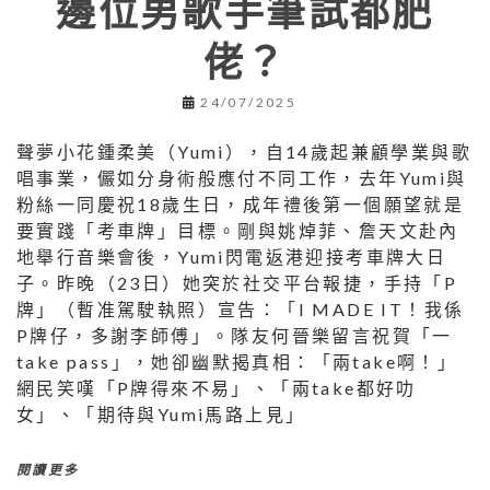
邊位男歌手筆試都肥
佬？
24/07/2025
聲夢小花鍾柔美（Yumi），自14歲起兼顧學業與歌
唱事業，儼如分身術般應付不同工作，去年Yumi與
粉絲一同慶祝18歲生日，成年禮後第一個願望就是
要實踐「考車牌」目標。剛與姚焯菲、詹天文赴內
地舉行音樂會後，Yumi閃電返港迎接考車牌大日
子。昨晚（23日）她突於社交平台報捷，手持「P
牌」（暫准駕駛執照）宣告：「I MADE IT！我係
P牌仔，多謝李師傅」。隊友何晉樂留言祝賀「一
take pass」，她卻幽默揭真相：「兩take啊！」
網民笑嘆「P牌得來不易」、「兩take都好叻
女」、「期待與Yumi馬路上見」
閱讀更多