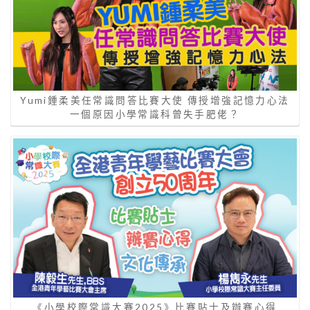
Yumi鍾柔美任常識問答比賽大使 傳授增強記憶力心法
一個原因小學常識科曾失手肥佬？
《小學校際常識大賽2025》比賽貼士及辦賽心得