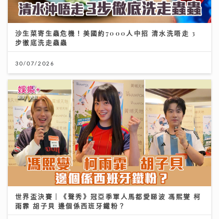
沙生菜寄生蟲危機！美國約7000人中招 清水洗唔走 3
步徹底洗走蟲蟲
30/07/2026
世界盃決賽｜《聲秀》冠亞季軍人馬都愛睇波 馮熙燮 柯
雨霏 胡子貝 邊個係西班牙鐵粉？