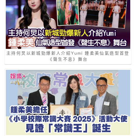
主持何炅以新城勁爆新人介紹Yumi 鍾柔美仙氣造型首登
《聲生不息》舞台