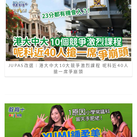
JUPAS改選︱港大中大10大競爭激烈課程 呢科近40人
搶一席爭崩頭