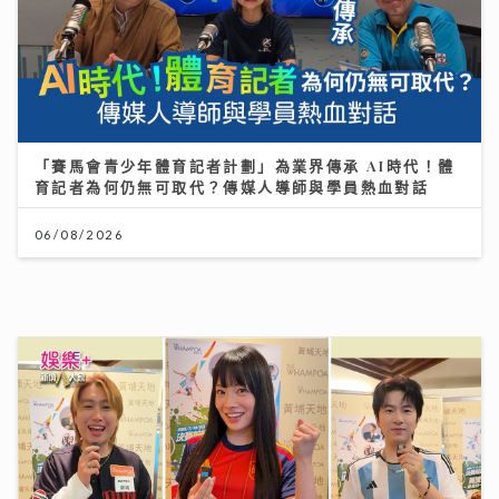
「賽馬會青少年體育記者計劃」為業界傳承 AI時代！體
育記者為何仍無可取代？傳媒人導師與學員熱血對話
06/08/2026
世界盃決賽｜《聲秀》冠亞季軍人馬都愛睇波 馮熙燮 柯
雨霏 胡子貝 邊個係西班牙鐵粉？