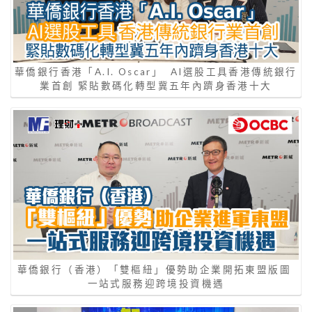
華僑銀行香港「A.I. Oscar」 AI選股工具香港傳統銀行
業首創 緊貼數碼化轉型冀五年內躋身香港十大
華僑銀行（香港）「雙樞紐」優勢助企業開拓東盟版圖
一站式服務迎跨境投資機遇