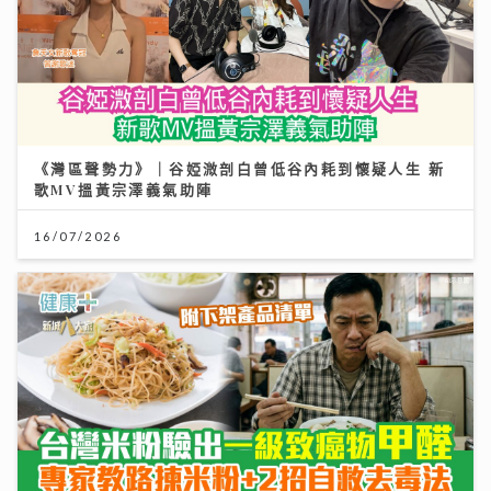
《灣區聲勢力》｜谷婭溦剖白曾低谷內耗到懷疑人生 新
歌MV搵黃宗澤義氣助陣
16/07/2026