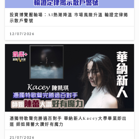
投資博覽壓軸場：AI熱潮降溫 市場風險升溫 輪證定律揭
示散戶警號
12/07/2026
憑獨特歌聲完勝過百對手 華納新人Kacey大學畢業即出
道 師姐陳蕾大讚好有魔力
21/07/2026