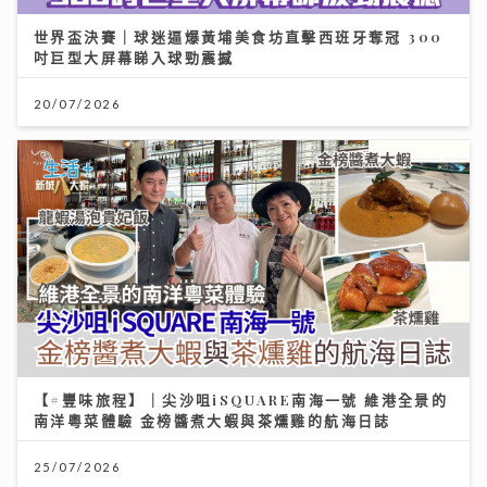
世界盃決賽｜球迷逼爆黃埔美食坊直擊西班牙奪冠 300
吋巨型大屏幕睇入球勁震撼
20/07/2026
【#豐味旅程】｜尖沙咀iSQUARE南海一號 維港全景的
南洋粵菜體驗 金榜醬煮大蝦與茶燻雞的航海日誌
25/07/2026