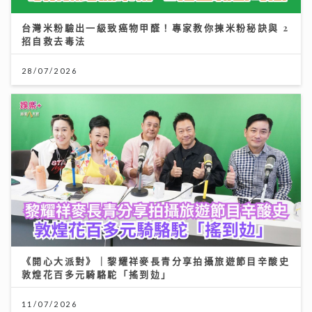
台灣米粉驗出一級致癌物甲醛！專家教你揀米粉秘訣與 2
招自救去毒法
28/07/2026
《開心大派對》｜黎耀祥麥長青分享拍攝旅遊節目辛酸史
敦煌花百多元騎駱駝「搖到攰」
11/07/2026