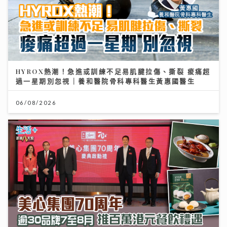
HYROX熱潮！急進或訓練不足易肌腱拉傷、撕裂 痠痛超
過一星期別忽視｜養和醫院骨科專科醫生黃惠國醫生
06/08/2026