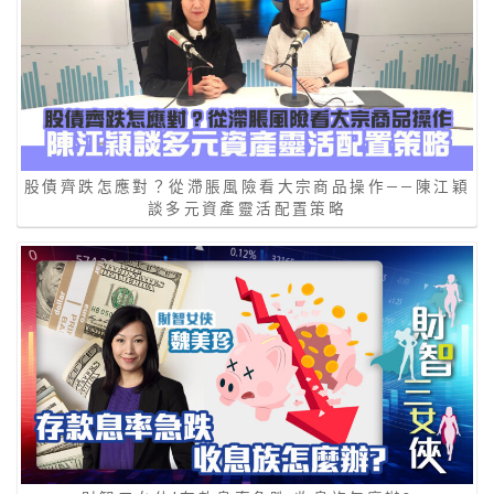
股債齊跌怎應對？從滯脹風險看大宗商品操作——陳江穎
談多元資產靈活配置策略