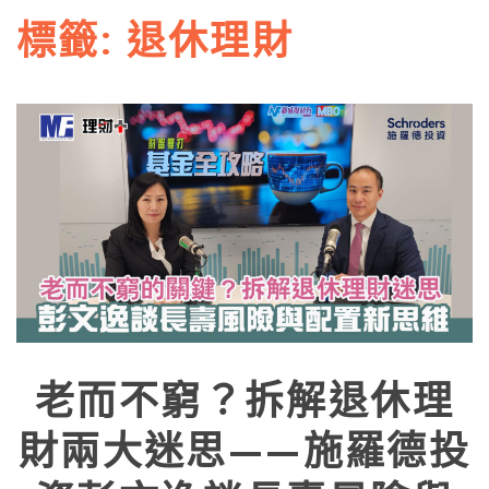
標籤:
退休理財
老而不窮？拆解退休理
財兩大迷思——施羅德投