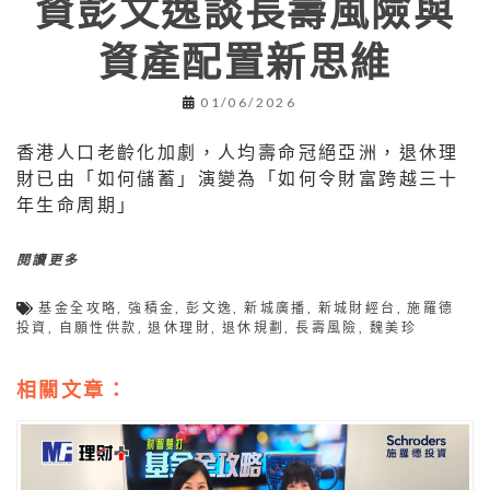
資彭文逸談長壽風險與
資產配置新思維
01/06/2026
香港人口老齡化加劇，人均壽命冠絕亞洲，退休理
財已由「如何儲蓄」演變為「如何令財富跨越三十
年生命周期」
閱讀更多
基金全攻略
,
強積金
,
彭文逸
,
新城廣播
,
新城財經台
,
施羅德
投資
,
自願性供款
,
退休理財
,
退休規劃
,
長壽風險
,
魏美珍
相關文章：