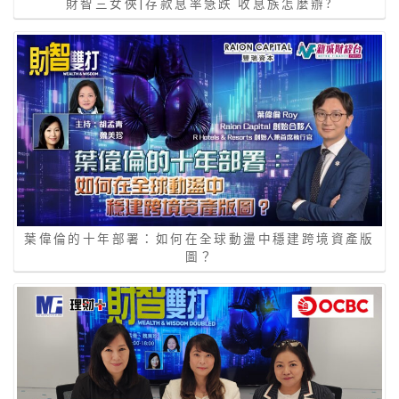
財智三女俠|存款息率急跌 收息族怎麼辦?
葉偉倫的十年部署：如何在全球動盪中穩建跨境資產版
圖？