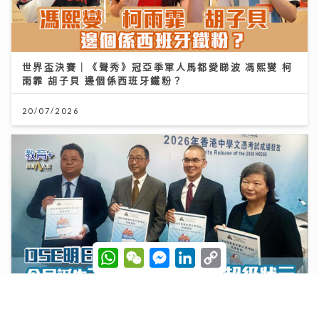
20/07/2026
DSE明日放榜｜今屆誕生24名狀元 當中11人是超級狀元
W
W
M
L
C
14/07/2026
h
e
e
i
o
a
C
s
n
p
t
h
s
k
y
s
a
e
e
L
A
t
n
d
i