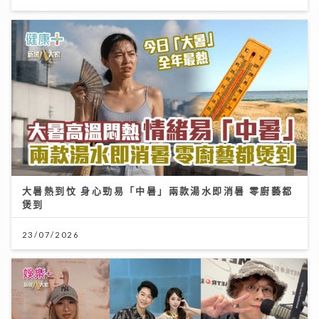
大暑熱到忟 身心勁易「中暑」兩款湯水即消暑 零廚藝都
煲到
23/07/2026