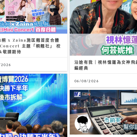
詠桐 x Zaina施匡翹首度合體
i Concert 主題「桐翹社」 校
ok敬請期待
沿途有我｜視林憶蓮為女神飛
/2026
編經典
06/08/2026