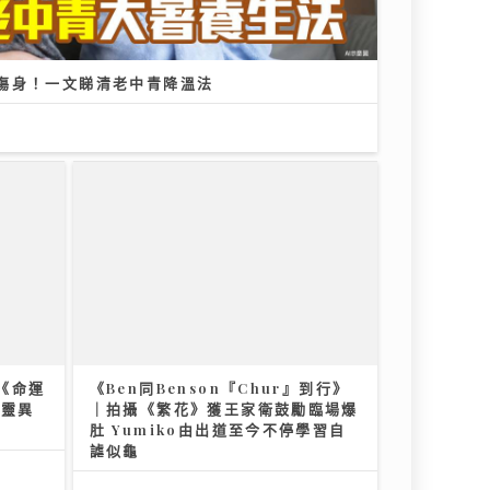
傷身！一文睇清老中青降溫法
《命運
《Ben同Benson『Chur』到行》
人靈異
｜拍攝《繁花》獲王家衛鼓勵臨場爆
肚 Yumiko由出道至今不停學習自
謔似龜
25/07/2026