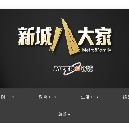
理財+
教育+
生活+
娛
慈善+