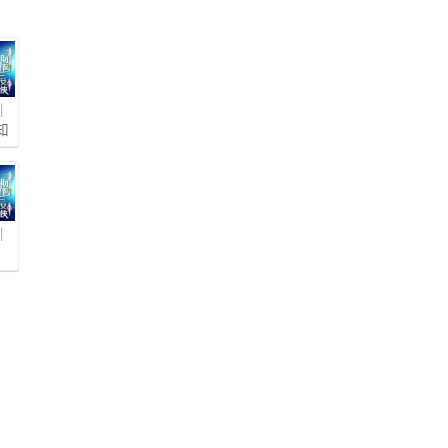
｜
知
｜
圖