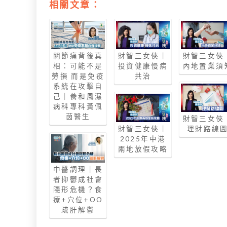
相關文章：
關節痛背後真
財智三女俠｜
財智三女俠
相：可能不是
投資健康慢病
內地置業須
勞損 而是免疫
共治
系統在攻擊自
己｜養和風濕
病科專科黃佩
茵醫生
財智三女俠
財智三女俠｜
理財路線
2025年中港
兩地放假攻略
中醫調理｜長
者抑鬱成社會
隱形危機？食
療+穴位+OO
疏肝解鬱