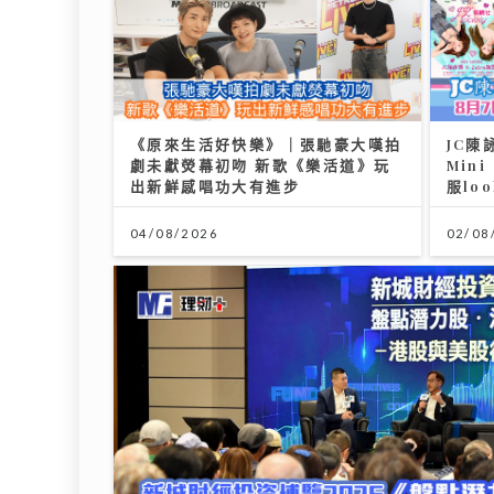
《原來生活好快樂》｜張馳豪大嘆拍
JC陳
劇未獻熒幕初吻 新歌《樂活道》玩
Min
出新鮮感唱功大有進步
服lo
04/08/2026
02/08