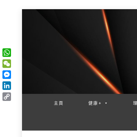
W
一網睇盡 八家大成
h
W
a
e
M
t
C
e
L
s
h
s
i
主頁
健康+
A
C
a
s
n
p
o
t
e
k
p
p
n
e
y
g
d