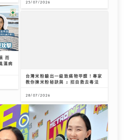
損 而
風濕病
台灣米粉驗出一級致癌物甲醛！專家
教你揀米粉秘訣與 2 招自救去毒法
28/07/2026