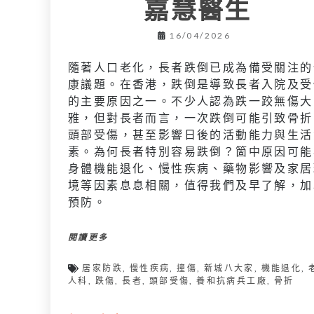
嘉慧醫生
16/04/2026
隨著人口老化，長者跌倒已成為備受關注的
康議題。在香港，跌倒是導致長者入院及受
的主要原因之一。不少人認為跌一跤無傷大
雅，但對長者而言，一次跌倒可能引致骨折
頭部受傷，甚至影響日後的活動能力與生活
素。為何長者特別容易跌倒？箇中原因可能
身體機能退化、慢性疾病、藥物影響及家居
境等因素息息相關，值得我們及早了解，加
預防。
閱讀更多
居家防跌
,
慢性疾病
,
撞傷
,
新城八大家
,
機能退化
,
人科
,
跌傷
,
長者
,
頭部受傷
,
養和抗病兵工廠
,
骨折