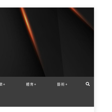
樂+
體育+
藝術+