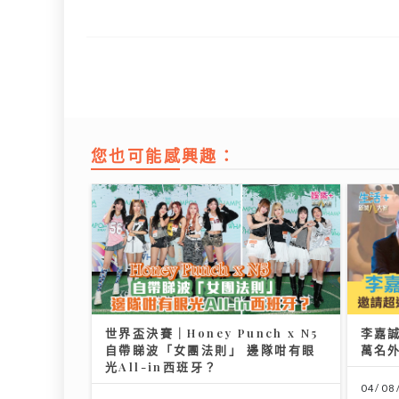
您也可能感興趣：
世界盃決賽｜Honey Punch x N5
李嘉誠
自帶睇波「女團法則」 邊隊咁有眼
萬名
光All-in西班牙？
04/08