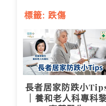
L
e
I
i
r
標籤:
跌傷
n
n
k
長者居家防跌小Tip
｜養和老人科專科