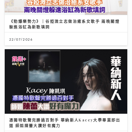
《勁爆樂勢力》｜谷婭溦立志做治癒系女歌手 兩晚關燈
躲進浴缸為新歌填詞
22/07/2026
憑獨特歌聲完勝過百對手 華納新人Kacey大學畢業即出
道 師姐陳蕾大讚好有魔力