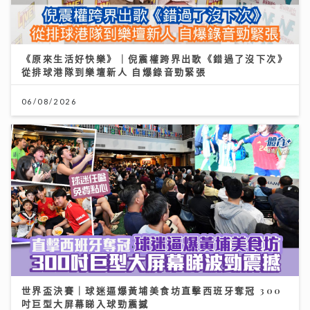
《原來生活好快樂》｜倪震權跨界出歌《錯過了沒下次》
從排球港隊到樂壇新人 自爆錄音勁緊張
06/08/2026
世界盃決賽｜球迷逼爆黃埔美食坊直擊西班牙奪冠 300
吋巨型大屏幕睇入球勁震撼