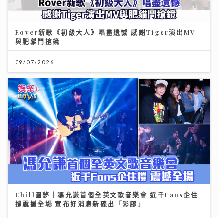
Rover新歌《初級大人》唱盡遺憾 感謝Tiger演出MV
與肥貓鬥搶鏡
09/07/2026
Chill圓夢｜馮允謙首個全英文歌音樂會 近千Fans企住
撐震撼全場 宣布好消息新碟出「彩膠」