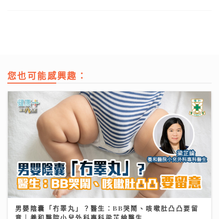
您也可能感興趣：
男嬰陰囊「冇睪丸」？醫生：BB哭鬧、咳嗽肚凸凸要留
意｜養和醫院小兒外科專科梁芷綸醫生