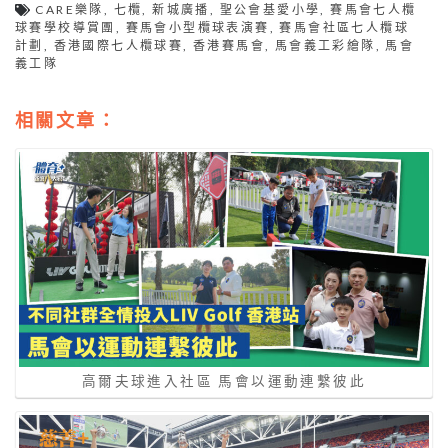
CARE樂隊
,
七欖
,
新城廣播
,
聖公會基愛小學
,
賽馬會七人欖
球賽學校導賞團
,
賽馬會小型欖球表演賽
,
賽馬會社區七人欖球
計劃
,
香港國際七人欖球賽
,
香港賽馬會
,
馬會義工彩繪隊
,
馬會
義工隊
相關文章：
高爾夫球進入社區 馬會以運動連繫彼此