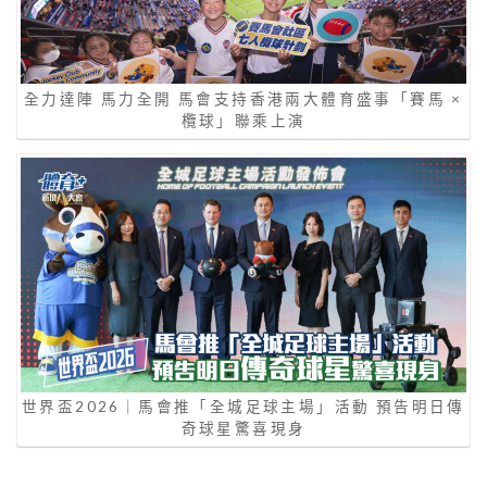
全力達陣 馬力全開 馬會支持香港兩大體育盛事「賽馬 ×
欖球」聯乘上演
世界盃2026｜馬會推「全城足球主場」活動 預告明日傳
奇球星驚喜現身