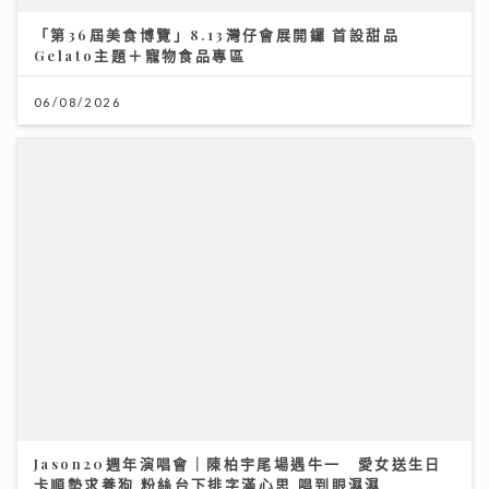
Jason20週年演唱會｜陳柏宇尾場遇牛一 愛女送生日
卡順勢求養狗 粉絲台下排字滿心思 唱到眼濕濕
22/07/2026