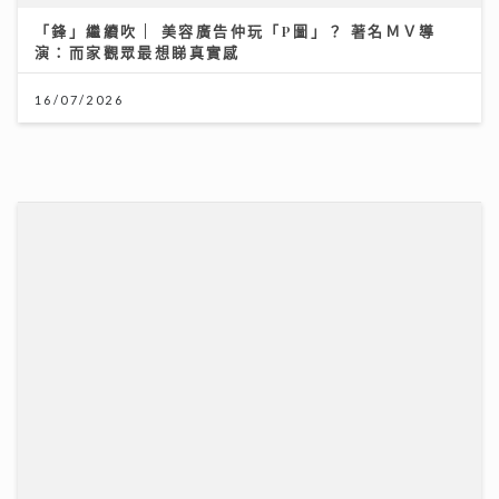
「鋒」繼續吹 | 美容廣告仲玩「P圖」？ 著名ＭＶ導
演：而家觀眾最想睇真實感
16/07/2026
「第36屆美食博覽」8.13灣仔會展開鑼 首設甜品
Gelato主題＋寵物食品專區
06/08/2026