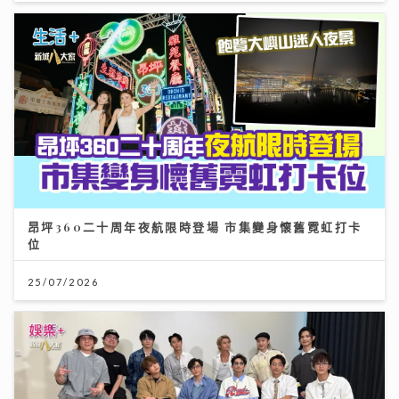
昂坪360二十周年夜航限時登場 市集變身懷舊霓虹打卡
位
25/07/2026