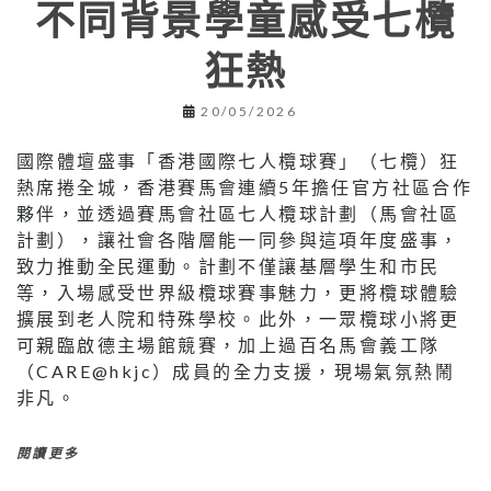
不同背景學童感受七欖
狂熱
20/05/2026
國際體壇盛事「香港國際七人欖球賽」（七欖）狂
熱席捲全城，香港賽馬會連續5年擔任官方社區合作
夥伴，並透過賽馬會社區七人欖球計劃（馬會社區
計劃），讓社會各階層能一同參與這項年度盛事，
致力推動全民運動。計劃不僅讓基層學生和市民
等，入場感受世界級欖球賽事魅力，更將欖球體驗
擴展到老人院和特殊學校。此外，一眾欖球小將更
可親臨啟德主場館競賽，加上過百名馬會義工隊
（CARE@hkjc）成員的全力支援，現場氣氛熱鬧
非凡。
閱讀更多