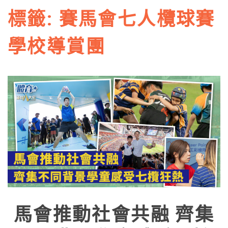
標籤:
賽馬會七人欖球賽
學校導賞團
馬會推動社會共融 齊集