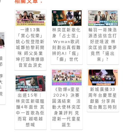
相關文章：
新
一連13集
林奕匡新歌化
輪羽一哥陳浩
「賞心悅樂」
身「占士匡」
源憑這信念打
姚心悅登陸新
Wyman歌詞
好逆境波 林
城夥拍黎莉開
刻劃出真假難
奕匡追音樂夢
目
咪 師父吳業
辨的AI「瘋」
竟然「逼出
續
坤打頭陣爆錄
「癲」世代
來」?
節
音室血淚史
審
李
大
手
《勁爆α童星
新城廣播33
現
出道15年｜
2024》決賽
周年台慶眾星
林奕匡新碟醞
圓滿結束 活
獻藝 分享與
釀4年面世 其
動大使林奕匡
電台難忘時刻
中一首歌為佢
身兼評判 見
而寫 越唱越
證新一代童星
想喊
誕生