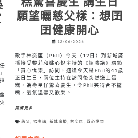
糕驚喜慶生 講生日
吳
願望曬慈父樣：想囝
室
囝健康開心
12/06/2026
歌手林奕匡（Phil）今天（12日）到新城廣
學
播接受黎莉和姚心悅主持的《搵嚟講》環節
任
「賞心悅樂」訪問，適逢今天是Phil的41歲
」
正日生日，兩位主持在訪問後突然送上蛋
拉
糕，為壽星仔驚喜慶生，令Phil笑得合不攏
、
嘴，氣氛溫馨又歡樂。
輩
火
閱讀更多
慈父
,
搵嚟講
,
新城廣播
,
林奕匡
,
賞心悅樂