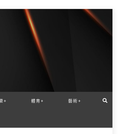
樂+
體育+
藝術+