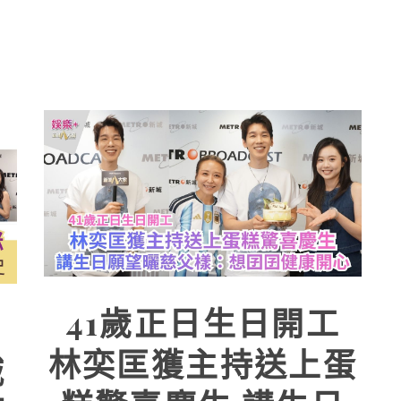
41歲正日生日開工
林奕匡獲主持送上蛋
城