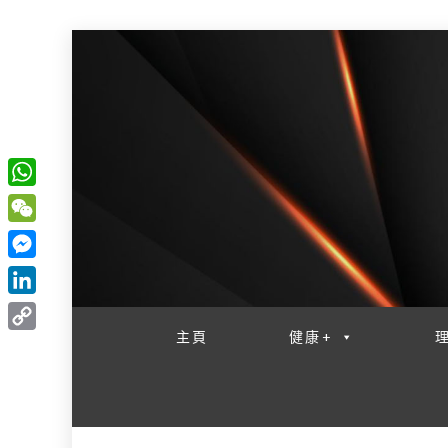
W
一網睇盡 八家大成
h
W
a
e
M
t
C
e
L
s
h
s
i
主頁
健康+
A
C
a
s
n
p
o
t
e
k
p
p
n
e
y
g
d