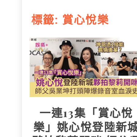
L
e
I
i
r
標籤:
賞心悅樂
n
n
k
一連13集「賞心悅
樂」姚心悅登陸新