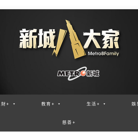
理財+
教育+
生活+
娛
慈善+