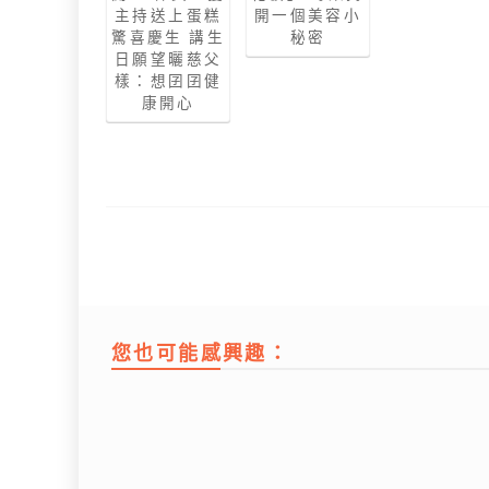
主持送上蛋糕
開一個美容小
驚喜慶生 講生
秘密
日願望曬慈父
樣：想囝囝健
康開心
您也可能感興趣：