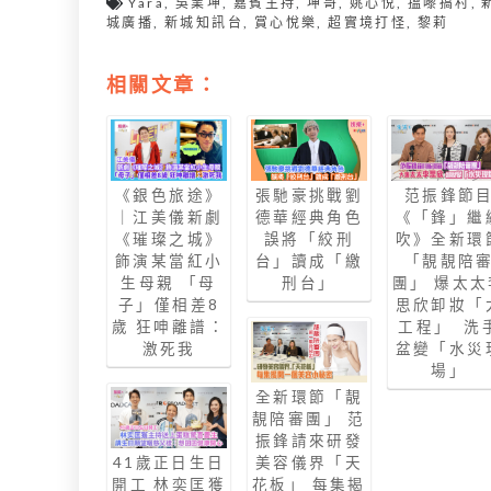
Yara
,
吳業坤
,
嘉賓主持
,
坤哥
,
姚心悅
,
搵嚟搞村
,
城廣播
,
新城知訊台
,
賞心悅樂
,
超實境打怪
,
黎莉
相關文章：
《銀色旅途》
張馳豪挑戰劉
范振鋒節
｜江美儀新劇
德華經典角色
《「鋒」繼
《璀璨之城》
誤將「絞刑
吹》全新環
飾演某當紅小
台」讀成「繳
「靚靚陪
生母親 「母
刑台」
團」 爆太太
子」僅相差8
思欣卸妝「
歲 狂呻離譜：
工程」 洗
激死我
盆變「水災
場」
全新環節「靚
靚陪審團」 范
振鋒請來研發
41歲正日生日
美容儀界「天
開工 林奕匡獲
花板」 每集揭