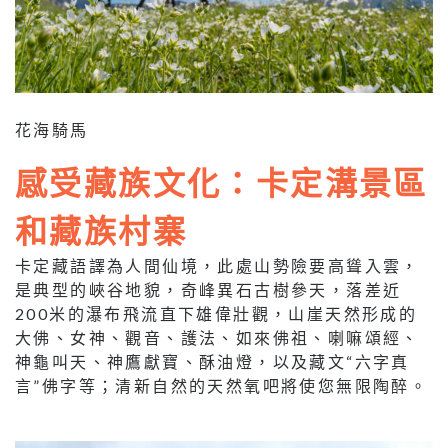
花海騎馬
感受藏族文化：卡定溝景區
和藏族村寨
卡定藏語譯為人間仙境，此處山勢險要高聳入雲，
是典型的峽谷地貌，奇峰異石古樹參天，落差近
200米的瀑布飛流直下雄偉壯觀，山崖天然形成的
大佛、女神、觀音、護法、如來佛祖、喇嘛頌經、
神龜叫天、神鷹獻寶、酥油燈，以及藏文“六字真
言”佛字等；清新自然的天然氧吧將使您無限陶醉。