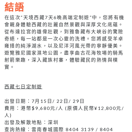
結語
在這次“天境西藏7天6晚高端定制遊”中，您將有機
會親身體驗西藏的壯麗自然景觀與深厚文化底蘊。
從布達拉宮的雄偉壯觀，到雅魯藏布大峽谷的驚險
奇絕，每一站都是一次心靈的洗禮。您將感受羊卓
雍措的純淨湖水，以及尼洋河風光帶的寧靜優美。
遊覽雅尼國家濕地公園，盡享曲古花海牧場的騎馬
射箭樂趣，深入藏族村寨，體驗藏民的熱情與樸
實。
西藏七日定制遊
出發日期：7月15日/ 22日/ 29日
費用：港幣$9,680元/人 (原價人民幣¥12,800元/
人)
出發及解散地點：深圳
查詢熱線：雲南春城國際 8404 3139 / 8404