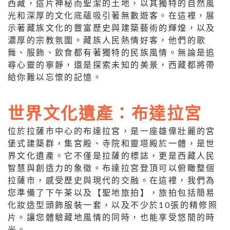
西藏，這片神秘而聖潔的土地，以其獨特的自然風
光和深厚的文化底蘊吸引著無數遊客。在這裡，展
示著藏族文化的豐富歷史與建築藝術的輝煌，以及
濃厚的宗教氛圍。藏族人民熱情好客，他們的歌
舞、服飾、飲食都有著獨特的民族風情。無論是追
尋心靈的寧靜，還是探索未知的美景，西藏都將帶
給你難以忘懷的記憶。
世界文化遺產：布達拉宮
位於拉薩市中心的布達拉宮，是一座雄偉壯麗的宮
堡式建築群，集宮殿、寺院和靈塔殿於一體，是世
界文化遺產。它不僅是拉薩的標誌，更是西藏人民
智慧與創造力的象徵。布達拉宮登頂可以俯瞰整個
拉薩市，感受歷史與現代的交融。在這裡，我們為
您準備了下午茶以及【聖地旅拍】，旅拍包括簡易
化妝造型頭飾服裝一套，以及不少於10張的精修照
片。讓您體驗藏地風情的同時，也能享受悠閒的時
光。