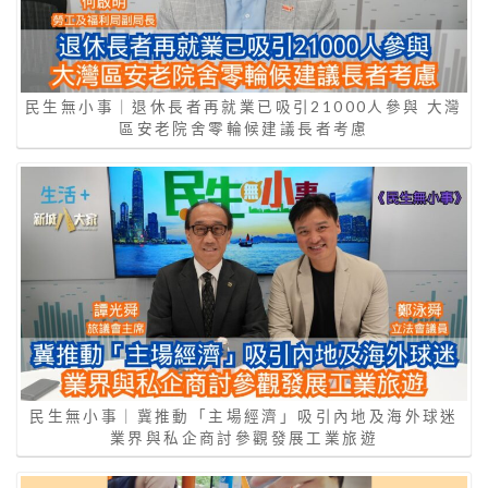
民生無小事｜退休長者再就業已吸引21000人參與 大灣
區安老院舍零輪候建議長者考慮
民生無小事｜冀推動「主場經濟」吸引內地及海外球迷
業界與私企商討參觀發展工業旅遊