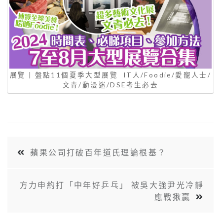
展覽 | 盤點11個夏季大型展覽 IT人/Foodie/愛寵人士/
文青/動漫迷/DSE考生必去
蘋果公司打破百年道氏理論根基？
方力申約打「中年好乒乓」 被吳大強尹光冷靜
應戰揪贏