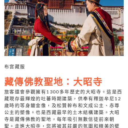
布宮藏服
藏傳佛教聖地：大昭寺
旅客還會參觀擁有1300多年歷史的大昭寺。這是西
藏現存最輝煌的吐蕃時期建築，供奉有釋迦牟尼12
歲時的等身鍍金像，及松贊幹布和文成公主、赤尊
公主的塑像。也是西藏最早的土木結構建築。大昭
寺是藏傳佛教的聖地，每年吸引無數信徒前來朝
聖。走進大昭寺，您將被其莊嚴的氛圍和精美的壁