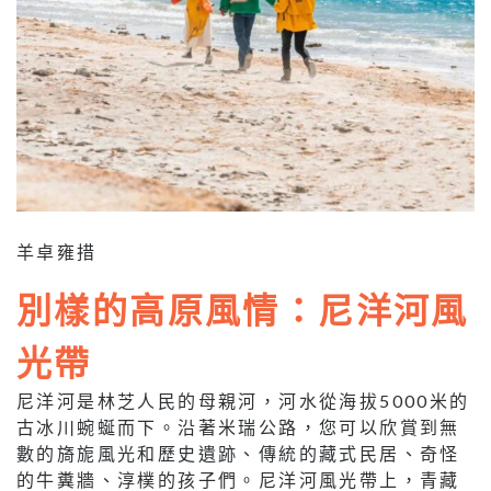
羊卓雍措
別樣的高原風情：尼洋河風
光帶
尼洋河是林芝人民的母親河，河水從海拔5000米的
古冰川蜿蜒而下。沿著米瑞公路，您可以欣賞到無
數的旖旎風光和歷史遺跡、傳統的藏式民居、奇怪
的牛糞牆、淳樸的孩子們。尼洋河風光帶上，青藏