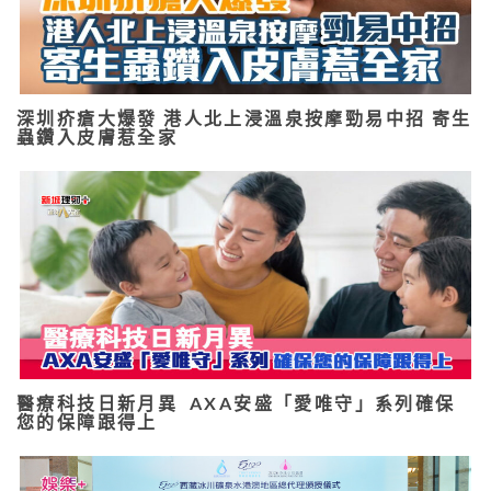
深圳疥瘡大爆發 港人北上浸溫泉按摩勁易中招 寄生
蟲鑽入皮膚惹全家
醫療科技日新月異 AXA安盛「愛唯守」系列確保
您的保障跟得上