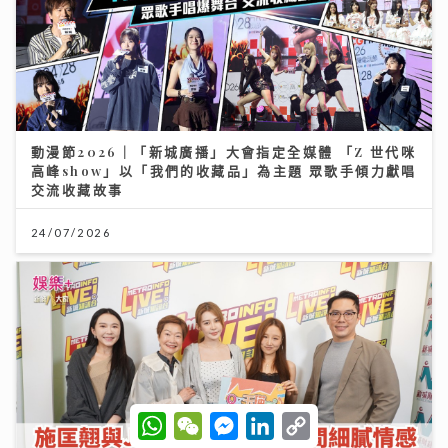
動漫節2026｜「新城廣播」大會指定全媒體 「Z 世代咪
高峰show」以「我們的收藏品」為主題 眾歌手傾力獻唱
交流收藏故事
24/07/2026
W
W
M
L
C
h
e
e
i
o