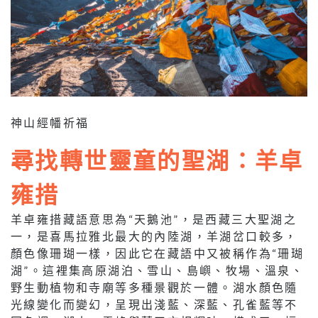
神山經幡祈福
尋找轉世靈童的聖湖：羊卓
雍措
羊卓雍措藏語意思為“天鵝池”，是西藏三大聖湖之
一，是喜馬拉雅北最大的內陸湖，羊湖岔口較多，
顏色像珊瑚一樣，因此它在藏語中又被稱作為“珊瑚
湖”。這裡集高原湖泊、雪山、島嶼、牧場、溫泉、
野生動植物和寺廟等多種景觀於一體。湖水顏色隨
光線變化而變幻，呈現出淺藍、深藍、孔雀藍等不