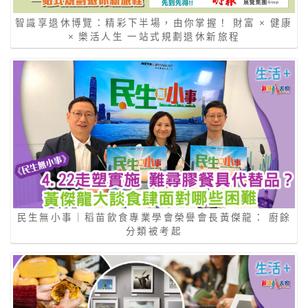
智識享退休博覽：精彩下半場，由你掌握！ 財富 × 健康
× 樂活人生 一站式規劃退休新旅程
民生無小事｜稻苗飲食專業學會榮譽會長黃傑龍： 廚餘
分類被考起