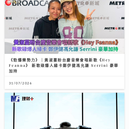
《勁爆樂勢力》｜黃淑蔓盼台慶音樂會唱新歌《Hey
Feanna》 新歌碌爆人緣卡鄭伊健馮允謙 Serrini 豪華
加持
31/07/2026