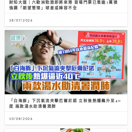
財知大道｜六歐洲勁旅即將來港 首場門票已售逾3萬張
強調「期望管理」球星或陣容不全
28/07/2026
「白海豚」下沉氣流夾擊厄爾尼諾 立秋後熱爆飆升至40
度 兩款湯水助清暑潤肺
10/08/2026