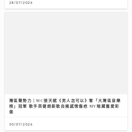
灣區聲勢力｜MC張天賦《男人怎可以》奪「大灣區音樂
榜」冠軍 歌手英健朗新歌自揭感情傷疤 MV暗藏舊愛彩
蛋
30/07/2026