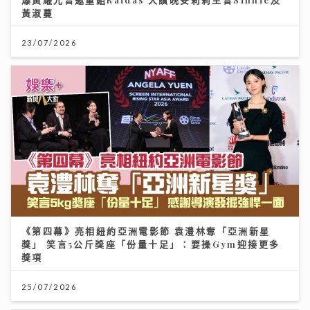
黃淑蔓
23/07/2026
《第四幕》亮相紐約亞洲電影節 袁澧林奪「亞洲新星
獎」 笑言5公斤獎座「份量十足」：要操Gym迎接更多
獎項
25/07/2026