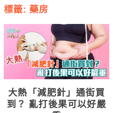
標籤:
藥房
大熱「減肥針」通街買
到？ 亂打後果可以好嚴