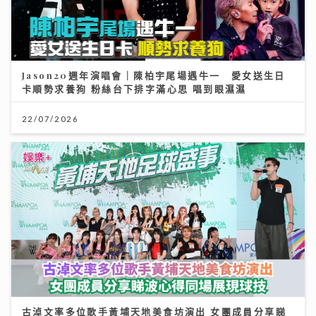
Jason20週年演唱會｜陳柏宇尾場遇牛一 愛女送生日
卡順勢求養狗 粉絲台下排字滿心思 唱到眼濕濕
22/07/2026
古淖文率多位歌手黃埔天地美食坊演出 女團成員分享睇