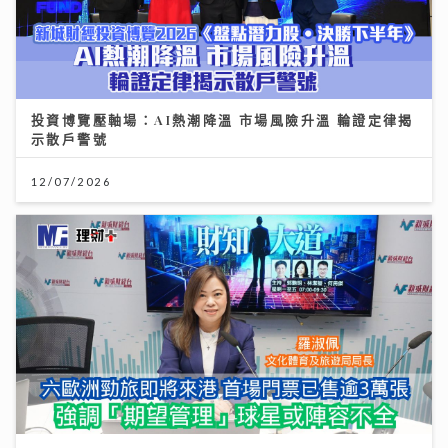
投資博覽壓軸場：AI熱潮降溫 市場風險升溫 輪證定律揭
示散戶警號
12/07/2026