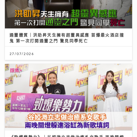
通靈體質｜洪助昇天生擁有超靈異感應 首爆最火酒店撞
鬼 第一次打開通靈之門 驚見同學死亡
27/07/2026
《勁爆樂勢力》｜谷婭溦立志做治癒系女歌手 兩晚關燈