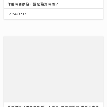
央視踢爆「劇毒養生茶」！服用3毫克可致死 網售生附子
偽裝農產品釀多宗中毒個案
30/07/2026