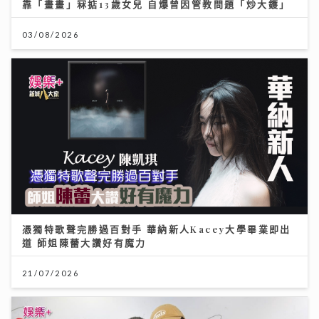
靠「畫畫」冧掂13歲女兒 自爆曾因管教問題「炒大鑊」
03/08/2026
憑獨特歌聲完勝過百對手 華納新人Kacey大學畢業即出
道 師姐陳蕾大讚好有魔力
21/07/2026