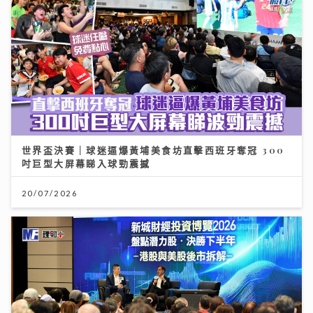
世界盃決賽｜球迷逼爆黃埔美食坊直擊西班牙奪冠 300
吋巨型大屏幕睇入球勁震撼
20/07/2026