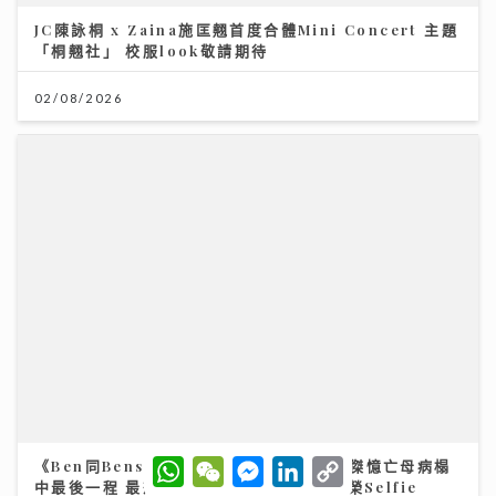
《Ben同Benson『Chur』到行》｜袁文傑憶亡母病榻
中最後一程 最想回到《家有囍事》與張國榮Selfie
17/07/2026
W
W
M
L
C
h
e
e
i
o