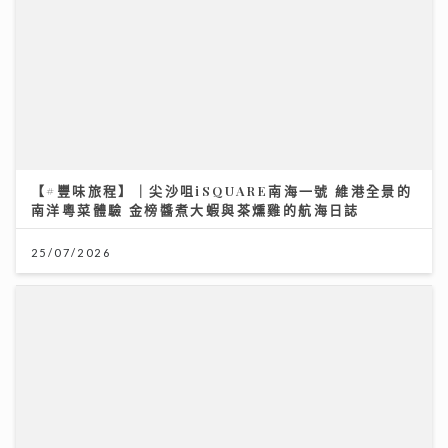
「鋒」繼續吹 靚靚陪審團 | 美容業九運翻身攻略 美容師
ｘ命理專家深入剖析 拆解「中女」迷思 順勢而行是關鍵
06/08/2026