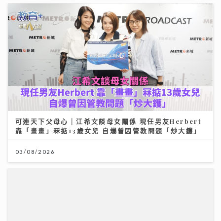
可連天下父母心｜江希文談母女關係 現任男友Herbert
靠「畫畫」冧掂13歲女兒 自爆曾因管教問題「炒大鑊」
03/08/2026
【#豐味旅程】｜尖沙咀iSQUARE南海一號 維港全景的
南洋粵菜體驗 金榜醬煮大蝦與茶燻雞的航海日誌
25/07/2026