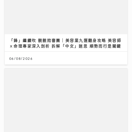
《原來生活好快樂》｜倪震權跨界出歌《錯過了沒下次》
從排球港隊到樂壇新人 自爆錄音勁緊張
06/08/2026