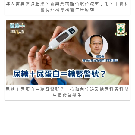
咩人需要食減肥藥？新興藥物能否取替減重手術？｜養和
醫院外科專科醫生唐琼雄
尿糖＋尿蛋白＝糖腎警號？｜養和內分泌及糖尿科專科醫
生楊俊業醫生