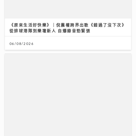
JC陳詠桐 x Zaina施匡翹首度合體Mini Concert 主題
「桐翹社」 校服look敬請期待
02/08/2026