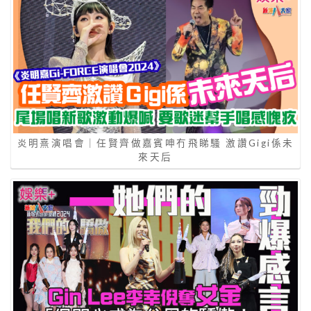
炎明熹演唱會｜任賢齊做嘉賓呻冇飛睇騷 激讚Gigi係未
來天后