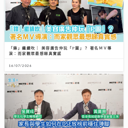
「鋒」繼續吹 | 美容廣告仲玩「P圖」？ 著名ＭＶ導
演：而家觀眾最想睇真實感
16/07/2026