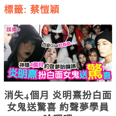
標籤:
蔡愷穎
消失4個月 炎明熹扮白面
女鬼送驚喜 約聲夢學員