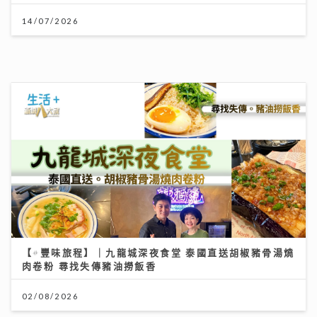
【#豐味旅程】｜九龍城深夜食堂 泰國直送胡椒豬骨湯燒
肉卷粉 尋找失傳豬油撈飯香
02/08/2026