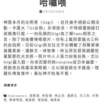
哈囉喂
29/10/2024
神隱多月的炎明熹（Gigi），近月幾乎絕跡公開活
動，令廣大「Gi炎粉」非常掛念，不時捐窿捐罅打
探偶像行蹤，一向低調的Gigi為了解fans相思之
苦，除了拍後樓梯唱歌片，亦有上載與愛貓炎三料
的自拍照，日前Gigi就在社交平台轉載了與聲夢樂
員鍾柔美、潘靜文、林智樂、林沚羿及蔡愷穎慶祝
萬聖節的大合照，照片中人人落力扮鬼扮馬，尤以
Gigi最入戲，向來百變的她cosplay成日本幽靈，
將臉塗白再畫深黑眼圈，又以頭髮遮住半邊面，隱
藏在嘩鬼堆中，看似神不知鬼不覺。
閱讀更多
Halloween
,
張馳豪
,
林智樂
,
林沚羿
,
潘靜文
,
炎三料
,
炎明
熹
,
聲夢學員
,
萬聖節
,
蔡愷穎
,
鍾柔美