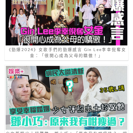
《勁爆2024》女歌手們的勁爆感言 Gin Lee李幸倪奪女
金：「很開心成為父母的驕傲！」