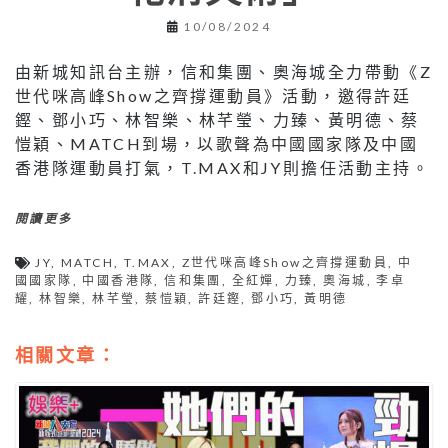
10/08/2024
由新城知訊台主辦，信和集團、奧海城全力帶動《Z
世代咪高峰Show之齊撐運動員》活動，邀得許廷
鏗、鄧小巧、林智樂、林芊瑩、力臻、黃明德、蔡
愷穎、MATCH到場，以歌聲為中國國家隊及中國
香港隊運動員打氣，T.MAX和JY則擔任活動主持。
閱讀更多
JY
,
MATCH
,
T.MAX
,
Z世代咪高峰Show之齊撐運動員
,
中
國國家隊
,
中國香港隊
,
信和集團
,
全紅嬋
,
力臻
,
奧海城
,
李卓
耀
,
林智樂
,
林芊瑩
,
蔡愷穎
,
許廷鏗
,
鄧小巧
,
黃明德
相關文章：