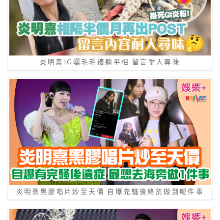
炎明熹IG曬毛毛褸躺平相 留言耐人尋味
炎明熹黑膠唱片炒至天價 自爆完騷後終於做到呢件事