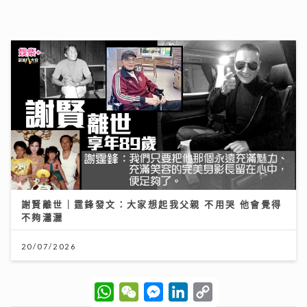
謝賢離世｜霆鋒發文：大家想起我父親 不用哭 他會覺得
不夠瀟灑
20/07/2026
W
W
M
L
C
h
e
e
i
o