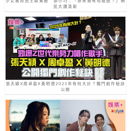
少女舊照出土超驚艷 鄧小巧：「原來我有咁瘦過？」網
民大讚清新
張天穎X周卓盈X黃明德2025年有何大計？獨門創作秘訣
公開