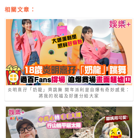
相關文章：
炎明熹孖「奶龍」齊跳舞 開年派利是自爆有奇妙感覺：
將我的祝福及好運分給大家