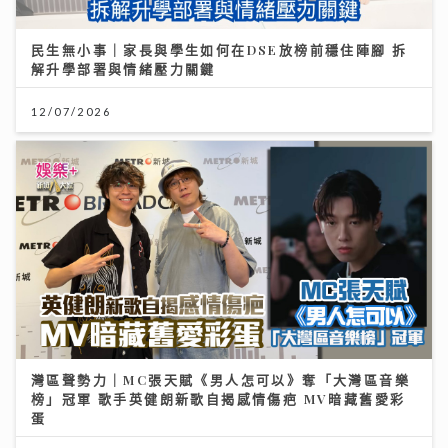
民生無小事｜家長與學生如何在DSE放榜前穩住陣腳 拆
解升學部署與情緒壓力關鍵
12/07/2026
灣區聲勢力｜MC張天賦《男人怎可以》奪「大灣區音樂
榜」冠軍 歌手英健朗新歌自揭感情傷疤 MV暗藏舊愛彩
蛋