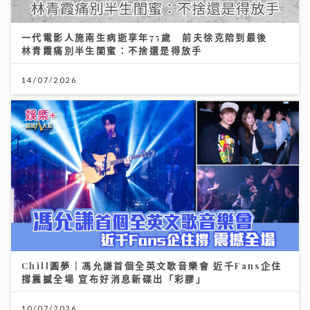
一代電影人施南生病逝享年75歲 前夫徐克陪到最後
林青霞痛別半生閨蜜：不捨還是得放手
14/07/2026
Chill圓夢｜馮允謙首個全英文歌音樂會 近千Fans企住
撐震撼全場 宣布好消息新碟出「彩膠」
10/07/2026