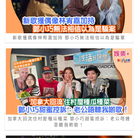
新歌獲偶像林宥嘉加持 鄧小巧無法相信以為是騙案
加拿大回流住村屋種瓜種菜 鄧小巧甜蜜控訴：老公唔鍾
意聽我啲歌！