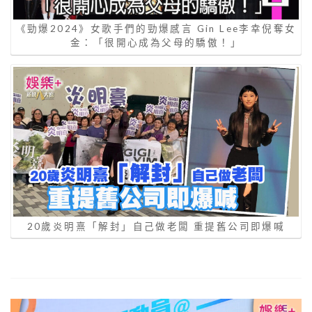
《勁爆2024》女歌手們的勁爆感言 Gin Lee李幸倪奪女
金：「很開心成為父母的驕傲！」
20歲炎明熹「解封」自己做老闆 重提舊公司即爆喊