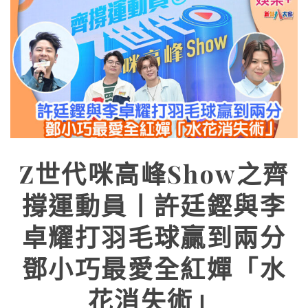
Z世代咪高峰Show之齊
撐運動員丨許廷鏗與李
卓耀打羽毛球贏到兩分
鄧小巧最愛全紅嬋「水
花消失術」