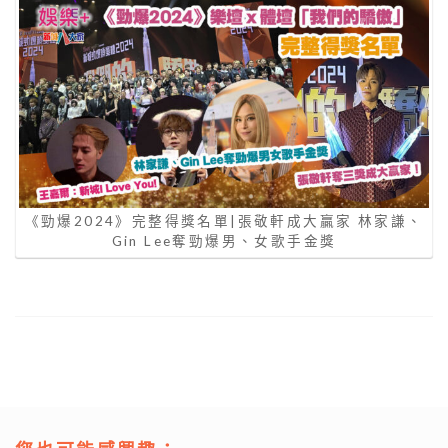
《勁爆2024》完整得獎名單|張敬軒成大贏家 林家謙、
Gin Lee奪勁爆男、女歌手金獎