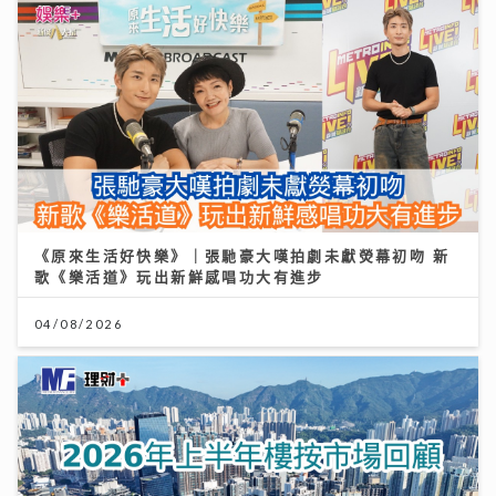
《原來生活好快樂》｜張馳豪大嘆拍劇未獻熒幕初吻 新
歌《樂活道》玩出新鮮感唱功大有進步
04/08/2026