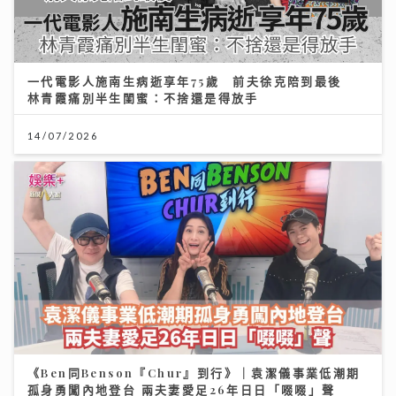
一代電影人施南生病逝享年75歲 前夫徐克陪到最後
林青霞痛別半生閨蜜：不捨還是得放手
14/07/2026
《Ben同Benson『Chur』到行》｜袁潔儀事業低潮期
孤身勇闖內地登台 兩夫妻愛足26年日日「啜啜」聲