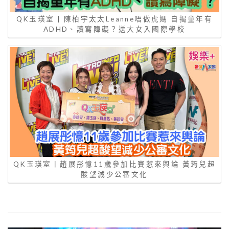
QK玉瑛室 | 陳柏宇太太Leanne唔做虎媽 自揭童年有
ADHD、讀寫障礙？送大女入國際學校
QK玉瑛室丨趙展彤憶11歲參加比賽惹來輿論 黃筠兒超
酸望減少公審文化