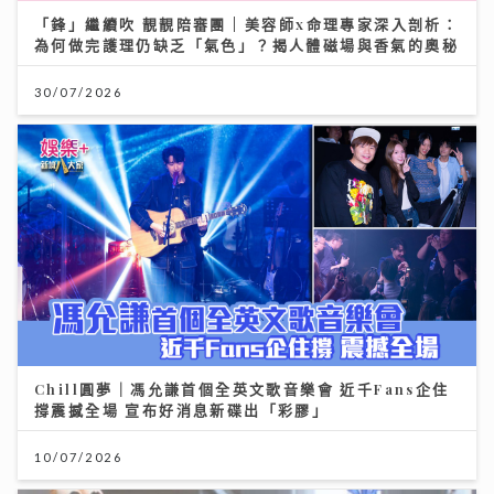
「鋒」繼續吹 靚靚陪審團 | 美容師x命理專家深入剖析：
為何做完護理仍缺乏「氣色」？揭人體磁場與香氣的奧秘
30/07/2026
Chill圓夢｜馮允謙首個全英文歌音樂會 近千Fans企住
撐震撼全場 宣布好消息新碟出「彩膠」
10/07/2026