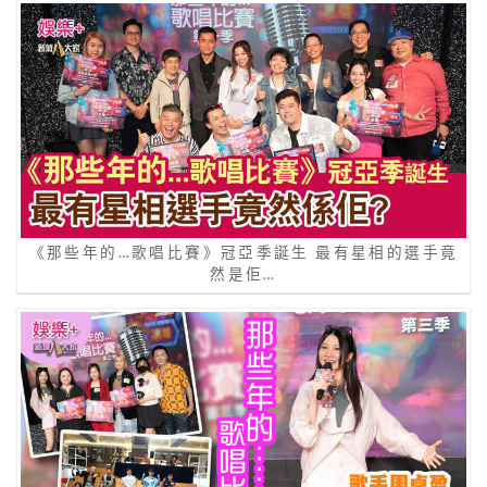
《那些年的…歌唱比賽》冠亞季誕生 最有星相的選手竟
然是佢…