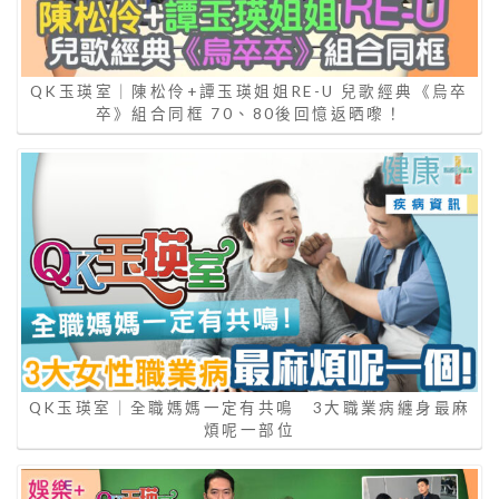
QK玉瑛室｜陳松伶+譚玉瑛姐姐RE-U 兒歌經典《烏卒
卒》組合同框 70、80後回憶返晒嚟！
QK玉瑛室｜全職媽媽一定有共鳴 3大職業病纏身最麻
煩呢一部位