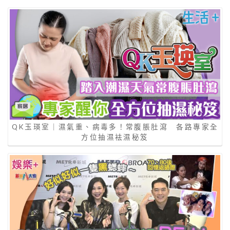
QK玉瑛室｜濕氣重、病毒多！常腹脹肚瀉 各路專家全
方位抽濕袪濕秘笈