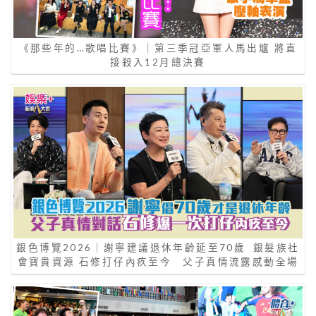
《那些年的…歌唱比賽》｜第三季冠亞軍人馬出爐 將直
接殺入12月總決賽
銀色博覽2026｜謝寧建議退休年齡延至70歲 銀髮族社
會寶貴資源 石修打仔內疚至今 父子真情流露感動全場