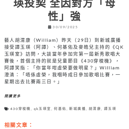
瑛投契 全因對方「母
性」強
30/09/2025
藝人胡渭康（William）昨天（29日）到新城廣播
接受譚玉瑛（阿譚）、何基佑及麥皓兒主持的《QK
玉瑛室》訪問，大談當年參加完第一屆新秀歌唱大
賽後，首個主持的就是兒童節目《430穿梭機》，
阿譚笑指：「你當年咁虛榮要做明星？」William
澄清：「唔係虛榮，我嗰時成日參加歌唱比賽，一
星期出去比賽兩三日。」
閱讀更多
430穿梭機
,
qk玉瑛室
,
何基佑
,
新城廣播
,
胡渭康
,
譚玉瑛
相關文章：