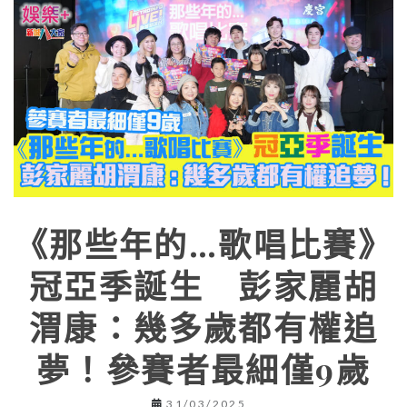
《那些年的…歌唱比賽》
冠亞季誕生 彭家麗胡
渭康：幾多歲都有權追
夢！參賽者最細僅9歲
31/03/2025