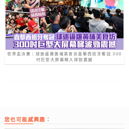
世界盃決賽｜球迷逼爆黃埔美食坊直擊西班牙奪冠 300
吋巨型大屏幕睇入球勁震撼
您也可能感興趣：