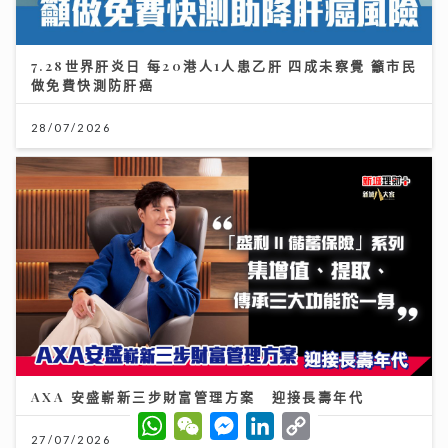
7.28世界肝炎日 每20港人1人患乙肝 四成未察覺 籲市民
做免費快測防肝癌
28/07/2026
AXA 安盛嶄新三步財富管理方案 迎接長壽年代
W
W
M
L
C
h
e
e
i
o
27/07/2026