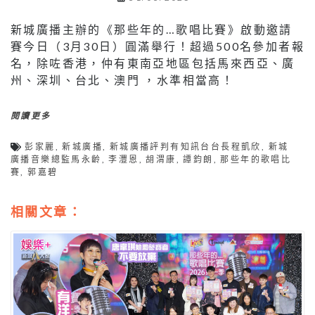
新城廣播主辦的《那些年的…歌唱比賽》啟動邀請
賽今日（3月30日）圓滿舉行！超過500名參加者報
名，除咗香港，仲有東南亞地區包括馬來西亞、廣
州、深圳、台北、澳門 ，水準相當高！
閱讀更多
彭家麗
,
新城廣播
,
新城廣播評判有知訊台台長程凱欣
,
新城
廣播音樂總監馬永齡
,
李灃恩
,
胡渭康
,
譚鈞朗
,
那些年的歌唱比
賽
,
郭嘉碧
相關文章：