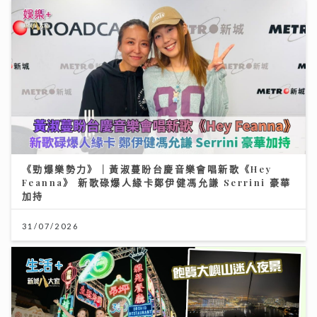
《勁爆樂勢力》｜黃淑蔓盼台慶音樂會唱新歌《Hey
Feanna》 新歌碌爆人緣卡鄭伊健馮允謙 Serrini 豪華
加持
31/07/2026