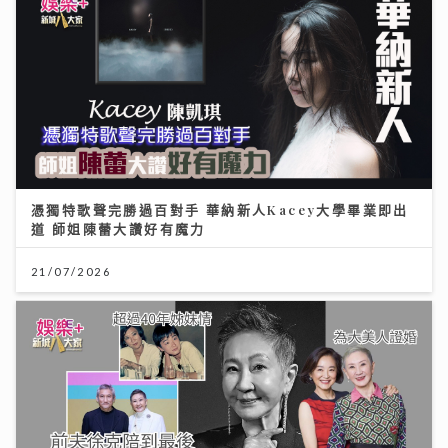
憑獨特歌聲完勝過百對手 華納新人Kacey大學畢業即出
道 師姐陳蕾大讚好有魔力
21/07/2026