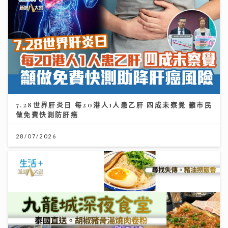
7.28世界肝炎日 每20港人1人患乙肝 四成未察覺 籲市民
做免費快測防肝癌
28/07/2026