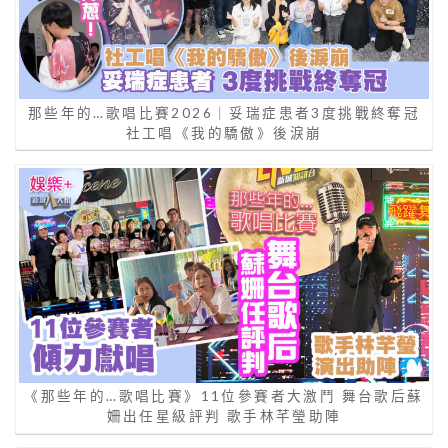
那些年的…歌唱比賽2026｜妥瑞症患者3度挑戰終奪冠
社工唱《我的驕傲》後淚崩
《那些年的…歌唱比賽》11位參賽者大激鬥 舞台歌后蘇
姍出任星級評判 歌手林芊瑩助陣