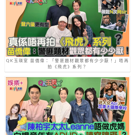
QK玉瑛室 苗僑偉：「警匪題材觀眾都有少少厭！」唔再
拍《飛虎》系列？