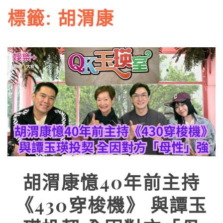
標籤:
胡渭康
胡渭康憶40年前主持
《430穿梭機》 與譚玉