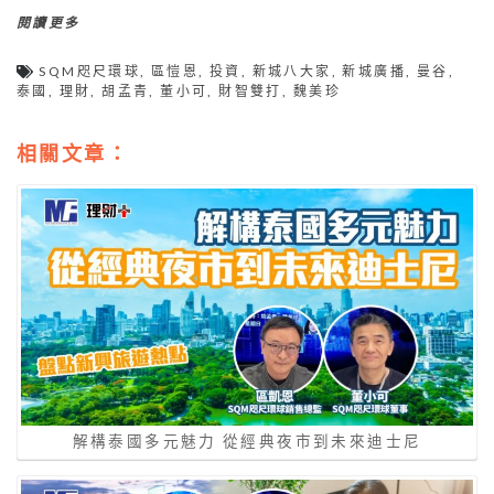
閱讀更多
SQM咫尺環球
,
區愷恩
,
投資
,
新城八大家
,
新城廣播
,
曼谷
,
泰國
,
理財
,
胡孟青
,
董小可
,
財智雙打
,
魏美珍
相關文章：
解構泰國多元魅力 從經典夜市到未來迪士尼