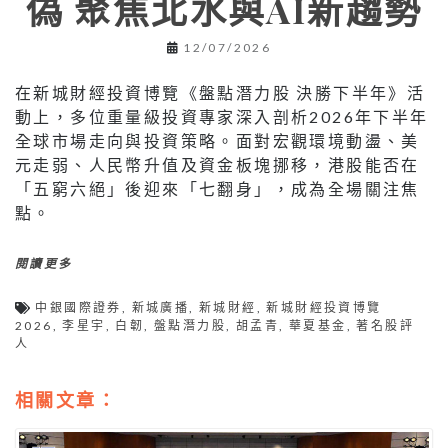
偽 聚焦北水與AI新趨勢
12/07/2026
在新城財經投資博覽《盤點潛力股 決勝下半年》活
動上，多位重量級投資專家深入剖析2026年下半年
全球市場走向與投資策略。面對宏觀環境動盪、美
元走弱、人民幣升值及資金板塊挪移，港股能否在
「五窮六絕」後迎來「七翻身」，成為全場關注焦
點。
閱讀更多
中銀國際證券
,
新城廣播
,
新城財經
,
新城財經投資博覽
2026
,
李星宇
,
白韌
,
盤點潛力股
,
胡孟青
,
華夏基金
,
著名股評
人
相關文章：