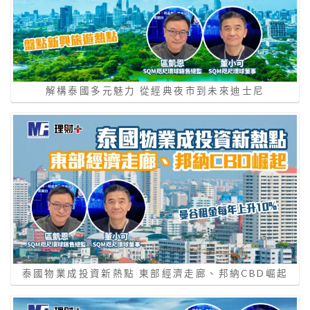
解構泰國多元魅力 從經典夜市到未來迪士尼
泰國物業成投資新熱點 東部經濟走廊、邦納CBD崛起