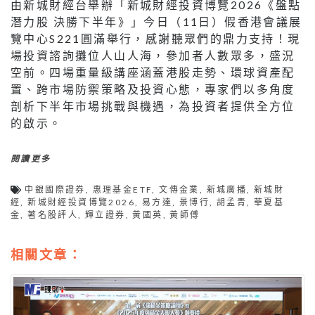
由新城財經台舉辦「新城財經投資博覽2026《盤點
潛力股 決勝下半年》」今日（11日）假香港會議展
覽中心S221圓滿舉行，感謝聽眾們的鼎力支持！現
場投資諮詢攤位人山人海，參加者人數眾多，盛況
空前。四場重量級講座涵蓋港股走勢、環球資產配
置、跨市場防禦策略及投資心態，專家們以多角度
剖析下半年市場挑戰與機遇，為投資者提供全方位
的啟示。
閱讀更多
中銀國際證券
,
惠理基金ETF
,
文傳金業
,
新城廣播
,
新城財
經
,
新城財經投資博覽2026
,
易方達
,
景博行
,
胡孟青
,
華夏基
金
,
著名股評人
,
輝立證券
,
黃國英
,
黃師傅
相關文章：