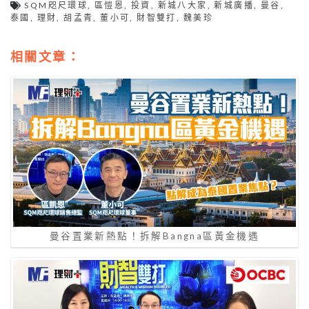
SQM咫尺環球
,
區愷恩
,
投資
,
新城八大家
,
新城廣播
,
曼谷
,
泰國
,
理財
,
胡孟青
,
董小可
,
財智雙打
,
魏美珍
相關文章：
曼谷置業新熱點！拆解Bangna區黃金機遇