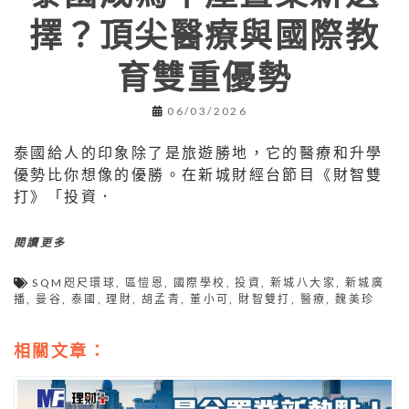
擇？頂尖醫療與國際教
育雙重優勢
06/03/2026
泰國給人的印象除了是旅遊勝地，它的醫療和升學
優勢比你想像的優勝。在新城財經台節目《財智雙
打》「投資．
閱讀更多
SQM咫尺環球
,
區愷恩
,
國際學校
,
投資
,
新城八大家
,
新城廣
播
,
曼谷
,
泰國
,
理財
,
胡孟青
,
董小可
,
財智雙打
,
醫療
,
魏美珍
相關文章：