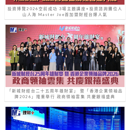
投資博覽2026空前成功 3場主題講座+投資諮詢攤位人
山人海 Master Joe首加盟財經台爆人氣
「新城財經台二十五周年雄財宴」 暨「香港企業領袖品
牌2026」隆重舉行 政商領袖雲集 共慶銀禧盛典