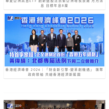
華夏亞洲高息ETF 創新選股法抓緊亞洲增長浪潮 月月派
息 目標年息8厘
香港經濟峰會 2026｜「財金新引擎·變革創機遇」 匯聚
政商領袖 共繪香港經濟新藍圖