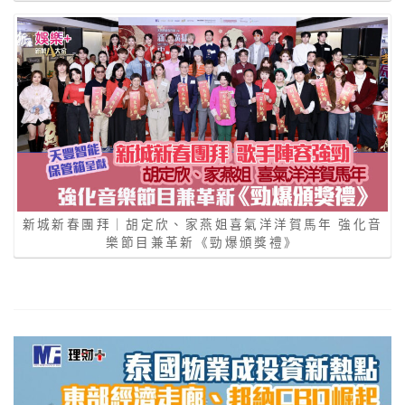
新城新春團拜｜胡定欣、家燕姐喜氣洋洋賀馬年 強化音
樂節目兼革新《勁爆頒獎禮》