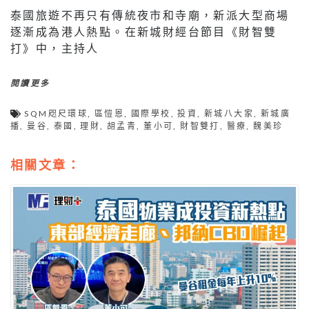
泰國旅遊不再只有傳統夜市和寺廟，新派大型商場
逐漸成為港人熱點。在新城財經台節目《財智雙
打》中，主持人
閱讀更多
SQM咫尺環球
,
區愷恩
,
國際學校
,
投資
,
新城八大家
,
新城廣
播
,
曼谷
,
泰國
,
理財
,
胡孟青
,
董小可
,
財智雙打
,
醫療
,
魏美珍
相關文章：