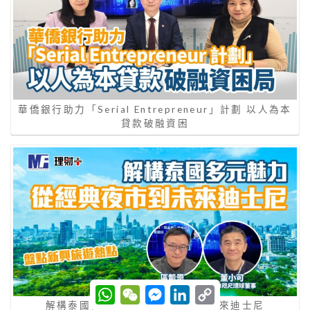
華僑銀行助力「Serial Entrepreneur」計劃 以人為本
貸款破融資困
W
W
M
L
C
h
e
e
i
o
解構泰國多元魅力 從經典夜市到未來迪士尼