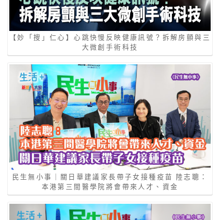
【妙「搜」仁心】心跳快慢反映健康訊號？拆解房顫與三
大微創手術科技
民生無小事｜關日華建議家長帶子女接種疫苗 陸志聰：
本港第三間醫學院將會帶來人才、資金