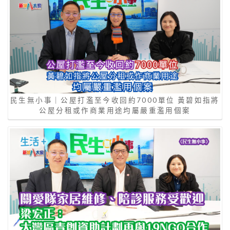
民生無小事｜公屋打濫至今收回約7000單位 黃碧如指將
公屋分租或作商業用途均屬嚴重濫用個案