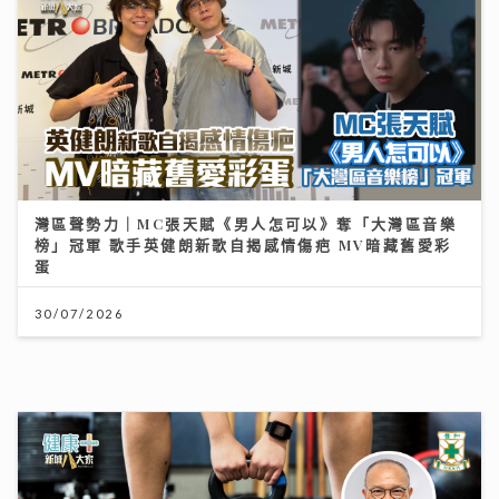
灣區聲勢力｜MC張天賦《男人怎可以》奪「大灣區音樂
榜」冠軍 歌手英健朗新歌自揭感情傷疤 MV暗藏舊愛彩
蛋
30/07/2026
HYROX熱潮！急進或訓練不足易肌腱拉傷、撕裂 痠痛超
過一星期別忽視｜養和醫院骨科專科醫生黃惠國醫生
06/08/2026