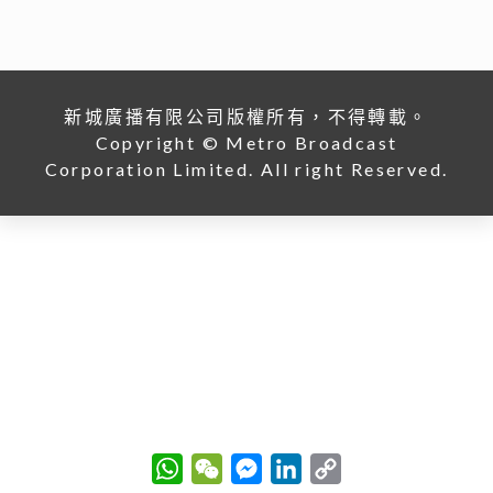
李嘉誠基金會 x 迪士尼 邀請逾2.4萬名外傭假日看《反
斗奇兵5》
04/08/2026
W
W
M
L
C
h
e
e
i
o