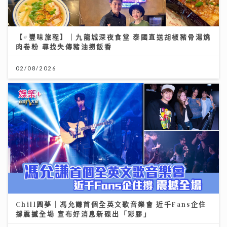
【#豐味旅程】｜九龍城深夜食堂 泰國直送胡椒豬骨湯燒
肉卷粉 尋找失傳豬油撈飯香
02/08/2026
Chill圓夢｜馮允謙首個全英文歌音樂會 近千Fans企住
撐震撼全場 宣布好消息新碟出「彩膠」