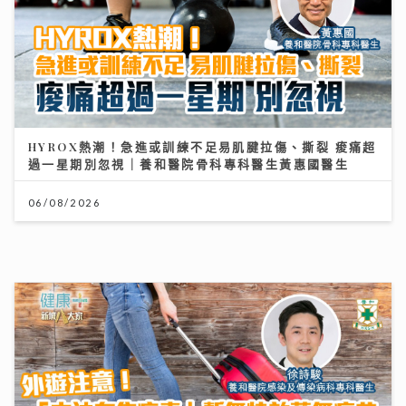
外遊注意！「本迪布焦病毒」暫無特效藥無疫苗 醫生教
你嚴防伊波拉｜養和醫院感染及傳染病科專科醫生徐詩駿
醫生
30/07/2026