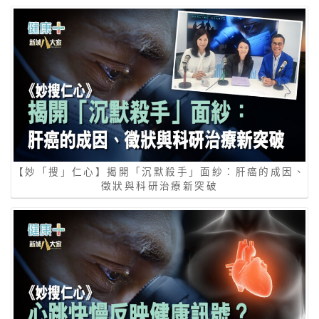
【妙「搜」仁心】揭開「沉默殺手」面紗：肝癌的成因、
徵狀與科研治療新突破