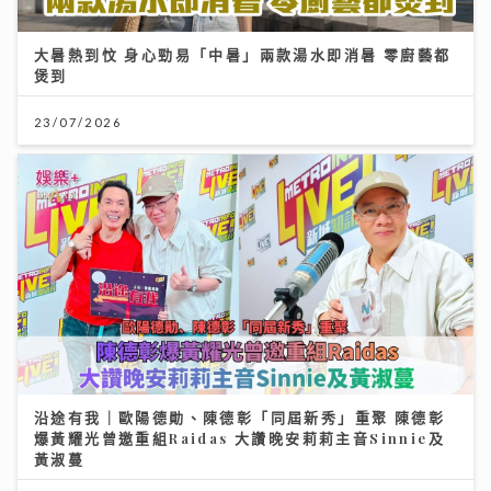
大暑熱到忟 身心勁易「中暑」兩款湯水即消暑 零廚藝都
煲到
23/07/2026
沿途有我｜歐陽德勛、陳德彰「同屆新秀」重聚 陳德彰
爆黃耀光曾邀重組Raidas 大讚晚安莉莉主音Sinnie及
黃淑蔓