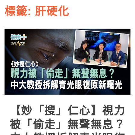
標籤:
肝硬化
【妙「搜」仁心】視力
被「偷走」無聲無息？