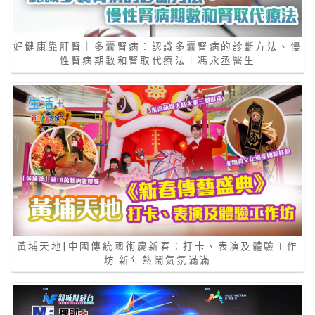
好健康靠肝腎｜多囊腎病：認識多囊腎病的診斷方法、慢
性腎病期數和腎取代療法｜馮永丞醫生
黃埔天地|中國傳統國術慶新春：打卡、表演及體驗工作
坊 新年熱鬧氣氛滿滿