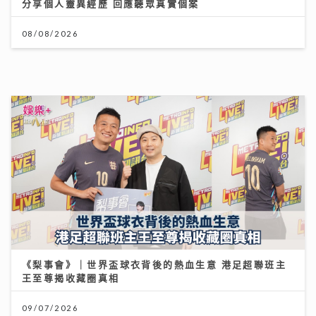
【#豐味旅程】｜尖沙咀iSQUARE南海一號 維港全景的
南洋粵菜體驗 金榜醬煮大蝦與茶燻雞的航海日誌
25/07/2026