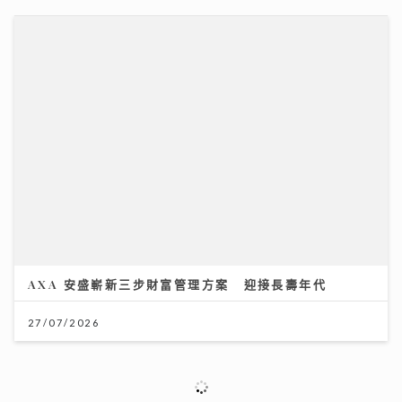
《Ben同Benson『Chur』到行》｜袁潔儀事業低潮期
孤身勇闖內地登台 兩夫妻愛足26年日日「啜啜」聲
09/08/2026
「鋒」繼續吹 靚靚陪審團 | 美容師x命理專家深入剖析：
為何做完護理仍缺乏「氣色」？揭人體磁場與香氣的奧秘
30/07/2026