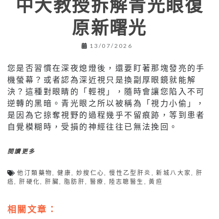
中大教授拆解青光眼復
原新曙光
13/07/2026
您是否習慣在深夜熄燈後，還要盯著那塊發亮的手
機螢幕？或者認為深近視只是換副厚眼鏡就能解
決？這種對眼睛的「輕視」，隨時會讓您陷入不可
逆轉的黑暗。青光眼之所以被稱為「視力小偷」，
是因為它掠奪視野的過程幾乎不留痕跡，等到患者
自覺模糊時，受損的神經往往已無法挽回。
閱讀更多
他汀類藥物
,
健康
,
妙搜仁心
,
慢性乙型肝炎
,
新城八大家
,
肝
癌
,
肝硬化
,
肝臟
,
脂肪肝
,
醫療
,
陸志聰醫生
,
黃疸
相關文章：