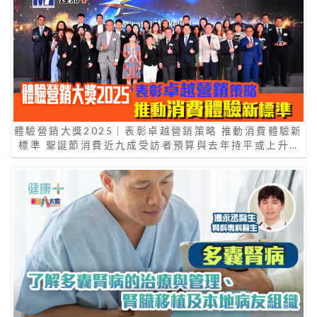
體驗營銷大獎2025｜表彰卓越營銷策略 推動消費體驗新
標準 聖誕節消費近九成受訪者預算與去年持平或上升…