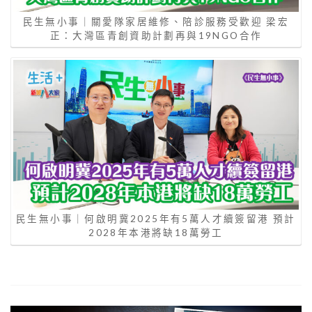
民生無小事｜關愛隊家居維修、陪診服務受歡迎 梁宏
正：大灣區青創資助計劃再與19NGO合作
民生無小事｜何啟明冀2025年有5萬人才續簽留港 預計
2028年本港將缺18萬勞工