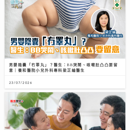
男嬰陰囊「冇睪丸」？醫生：BB哭鬧、咳嗽肚凸凸要留
意｜養和醫院小兒外科專科梁芷綸醫生
23/07/2026