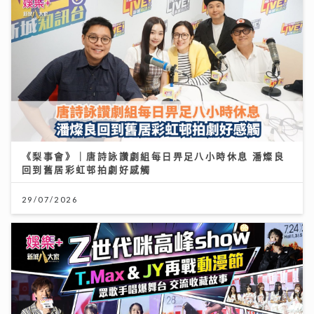
《梨事會》｜唐詩詠讚劇組每日畀足八小時休息 潘燦良
回到舊居彩虹邨拍劇好感觸
29/07/2026