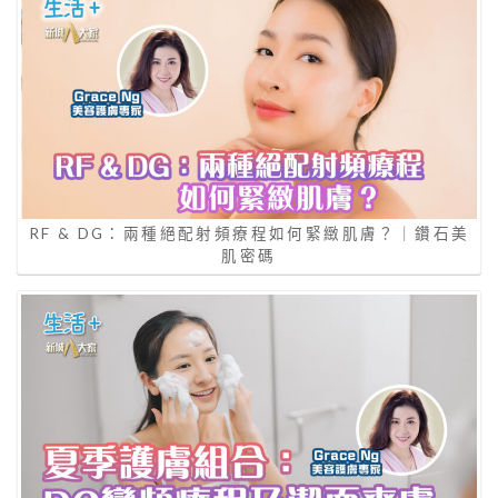
RF & DG：兩種絕配射頻療程如何緊緻肌膚？｜鑽石美
肌密碼