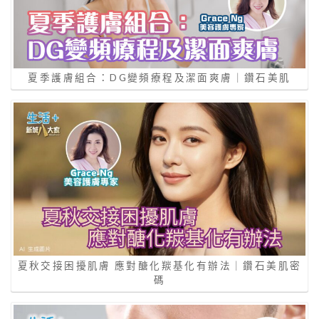
夏季護膚組合：DG變頻療程及潔面爽膚｜鑽石美肌
夏秋交接困擾肌膚 應對醣化羰基化有辦法｜鑽石美肌密
碼