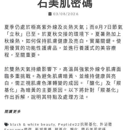
石美肌密碼
03/08/2026
夏季仍處於極高紫外線及炎熱天氣；而8月7日節氣
「立秋」已至。於夏秋交接的環境下，夏暑熱加上
秋燥熱，如何保持肌膚健康及亮白，實屬關鍵。使
用優質的功能性護膚品，並進行養護式的美容療
程，至關重要。
於雙熱天氣持續影響下，高溫與強紫外線令肌膚面
臨多重挑戰。為避免肌膚暗黃、並維持健康與亮
白，需正視肌膚色澤轉變的成因。「醣化」及「羰
基化」為暗黃的主要原因。以下將針對「羰基化」
作出拆解，說明其特點及處理方法。
閱讀更多
black & white beauty
,
Peptide22抗羰基化
,
外泌體
Exosome修復
,
新城廣播
,
羰基化
,
醣化
,
鑽石美肌密碼