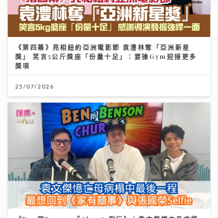
《第四幕》亮相紐約亞洲電影節 袁澧林奪「亞洲新星
獎」 笑言5公斤獎座「份量十足」：要操Gym迎接更多
獎項
25/07/2026