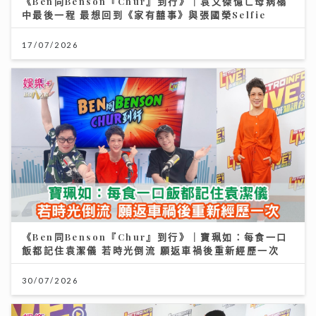
《Ben同Benson『Chur』到行》｜袁文傑憶亡母病榻
中最後一程 最想回到《家有囍事》與張國榮Selfie
17/07/2026
《Ben同Benson『Chur』到行》｜寶珮如：每食一口
飯都記住袁潔儀 若時光倒流 願返車禍後重新經歷一次
30/07/2026