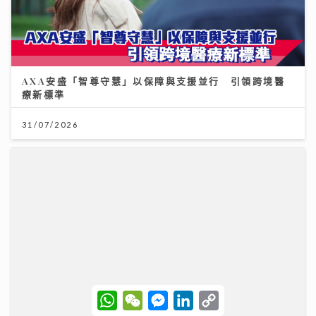
AXA安盛「智尊守慧」以保障與支援並行 引領跨境醫
療新標準
31/07/2026
W
W
M
L
C
h
e
e
i
o