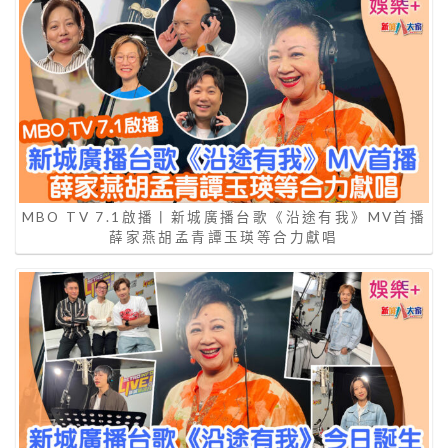
MBO TV 7.1啟播丨新城廣播台歌《沿途有我》MV首播
薛家燕胡孟青譚玉瑛等合力獻唱