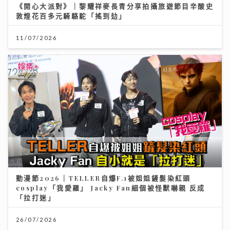
《開心大派對》｜黎耀祥麥長青分享拍攝旅遊節目辛酸史
敦煌花百多元騎駱駝「搖到攰」
11/07/2026
動漫節2026｜TELLER自爆F.1被姐姐鏟髮染紅頭
cosplay「我愛羅」 Jacky Fan細個被怪獸嚇親 反成
「拉打迷」
26/07/2026