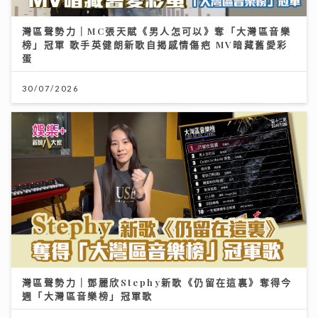
灣區聲勢力｜MC張天賦《男人怎可以》奪「大灣區音樂
榜」冠軍 歌手英健朗新歌自揭感情傷疤 MV暗藏舊愛彩
蛋
30/07/2026
灣區聲勢力｜鄧麗欣Stephy新歌《仍留在這裏》奪得今
週「大灣區音樂榜」冠軍歌