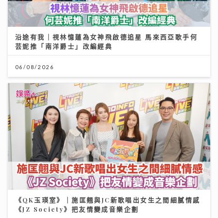
沿途有我｜視林憶蓮為女神飛啟德追星 馬來西亞歌手何
芸妮推「南洋爵士」改編經典
06/08/2026
《QK玉瑛室》｜施匡翹與JC新歌唱出女生之間細膩情感
《JZ Society》把友情變成音樂企劃