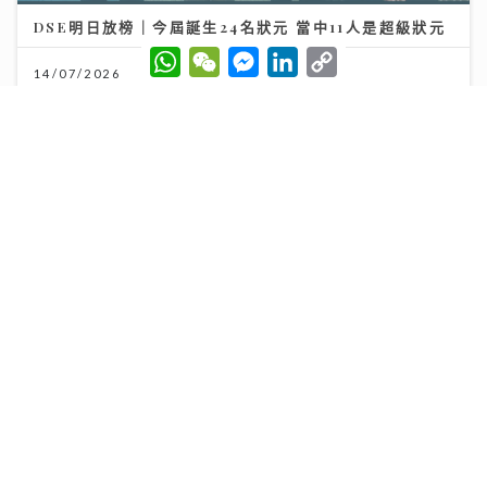
DSE明日放榜｜今屆誕生24名狀元 當中11人是超級狀元
W
W
M
L
C
h
e
e
i
o
14/07/2026
a
C
s
n
p
t
h
s
k
y
s
a
e
e
L
A
t
n
d
i
p
g
I
n
p
e
n
k
r
【#豐味旅程】｜尖沙咀iSQUARE南海一號 維港全景的
南洋粵菜體驗 金榜醬煮大蝦與茶燻雞的航海日誌