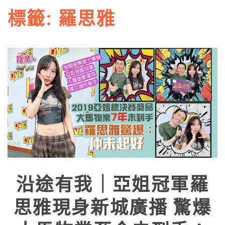
標籤:
羅思雅
沿途有我｜亞姐冠軍羅
思雅現身新城廣播 驚爆