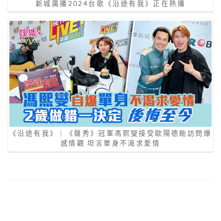
新城廣播2024台歌《沿途有我》正在熱播
《沿途有我》｜《聲秀》冠軍馮熙燮接受歐陽德勛訪問爆
感情觀 坦言單身不渴求愛情