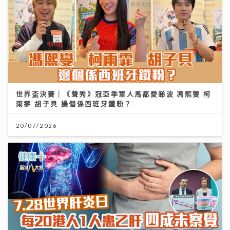
世界盃決賽｜《聲秀》冠亞季軍人馬都愛睇波 馮熙燮 柯
雨霏 胡子貝 邊個係西班牙鐵粉？
20/07/2026