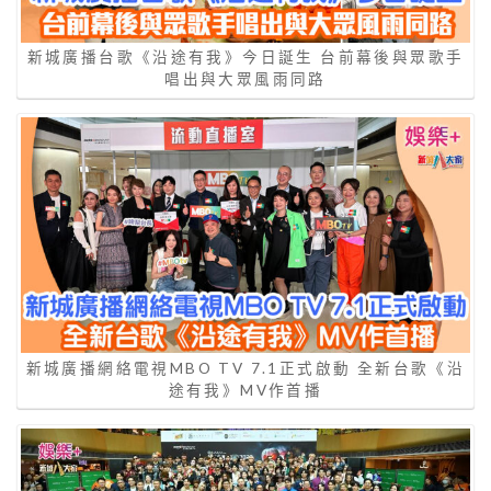
新城廣播台歌《沿途有我》今日誕生 台前幕後與眾歌手
唱出與大眾風雨同路
新城廣播網絡電視MBO TV 7.1正式啟動 全新台歌《沿
途有我》MV作首播