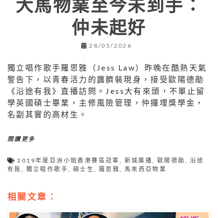
大馬物業至今未到手：
仲未起好
28/05/2026
獨立唱作歌手羅思雅（Jess Law）昨晚在酷熱天氣
警告下，以青春活力的露臍裝現身，接受歐陽德勛
《沿途有我》直播訪問。Jess大有來頭，不單止留
學英國碩士畢業，主修風險管理，仲攞埋獎學金，
名副其實的高材生。
閱讀更多
2019年度亞洲小姐香港賽區冠軍
,
新城廣播
,
歐陽德勛
,
沿途
有我
,
獨立唱作歌手
,
碩士生
,
羅思雅
,
馬來西亞物業
相關文章：